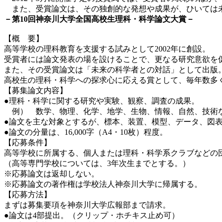
また、受賞論文は、その独創的な発想や成果が、ひいては未
－第10回神奈川大学全国高校生理科・科学論文大賞－
【概 要】
高等学校の理科教育を支援する試みとして2002年に創設。
受賞者には論文発表の場を設けることで、更なる研究意欲を
また、その受賞論文は「未来の科学者との対話」として出版
高校生の理科・科学への探求心に応える賞として、毎年数多
【募集論文内容】
●理科・科学に関する研究や実験、観察、調査の成果。
例） 数学、物理、化学、地学、生物、情報、自然、技術
●論文を主な対象とするが、標本、装置、模型、データ、図表
●論文の分量は、16,000字（A4・10枚）程度。
【応募条件】
高等学校に所属する、個人または理科・科学系クラブなどの
（高等専門学校については、3年次生までとする。）
※応募論文は返却しない。
※応募論文の著作権は学校法人神奈川大学に帰属する。
【応募方法】
まずは募集要項を神奈川大学広報部まで請求。
●論文は4部提出。（クリップ・ホチキス止め可）