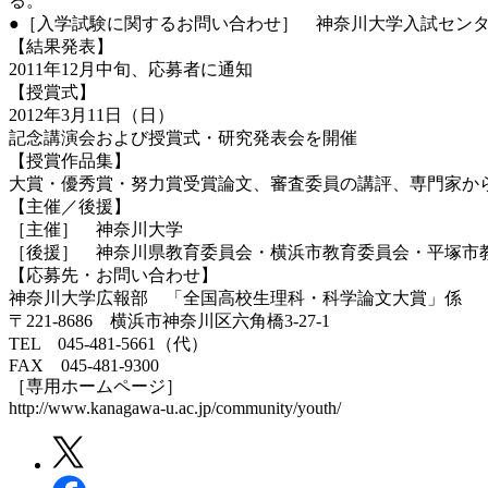
る。
●［入学試験に関するお問い合わせ］ 神奈川大学入試センターＴＥＬ
【結果発表】
2011年12月中旬、応募者に通知
【授賞式】
2012年3月11日（日）
記念講演会および授賞式・研究発表会を開催
【授賞作品集】
大賞・優秀賞・努力賞受賞論文、審査委員の講評、専門家か
【主催／後援】
［主催］ 神奈川大学
［後援］ 神奈川県教育委員会・横浜市教育委員会・平塚市
【応募先・お問い合わせ】
神奈川大学広報部 「全国高校生理科・科学論文大賞」係
〒221-8686 横浜市神奈川区六角橋3-27-1
TEL 045-481-5661（代）
FAX 045-481-9300
［専用ホームページ］
http://www.kanagawa-u.ac.jp/community/youth/