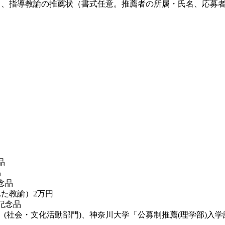
）、指導教諭の推薦状（書式任意。推薦者の所属・氏名、応募者
品
品
念品
た教諭）2万円
記念品
(社会・文化活動部門)、神奈川大学「公募制推薦(理学部)入