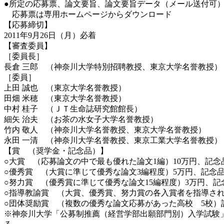
●所定の応募票、論文要旨、論文要旨データ（メール送付可
応募票は専用ホームページからダウンロード
【応募締切】
2011年9月26日（月）必着
【審査委員】
［委員長］
長倉 三郎 （神奈川大学特別招聘教授、東京大学名誉教授）
［委員］
上田 誠也 （東京大学名誉教授）
田畑 米穂 （東京大学名誉教授）
中村 桂子 （ＪＴ生命誌研究館館長）
細矢 治夫 （お茶の水女子大学名誉教授）
竹内 敬人 （神奈川大学名誉教授、東京大学名誉教授）
永田 一清 （神奈川大学名誉教授、東京工業大学名誉教授）
【賞 （奨学金・記念品）】
○大賞 （応募論文の中で最も優れた論文1編）10万円、記念
○優秀賞 （大賞に準じて優秀な論文3編程度）5万円、記念
○努力賞 （優秀賞に準じて優秀な論文15編程度）3万円、記
○指導教諭賞 （大賞、優秀賞、努力賞の各入賞者を指導され
○団体奨励賞 （複数の優秀な論文応募があった高校 5校）
※神奈川大学「公募制推薦（経営学部出願部門別）入学試験」