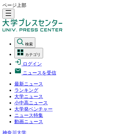
ページ上部
density_medium
検索
カテゴリ
ログイン
ニュースを受信
最新ニュース
ランキング
大学ニュース
小中高ニュース
大学発ベンチャー
ニュース特集
動画ニュース
神奈川大学