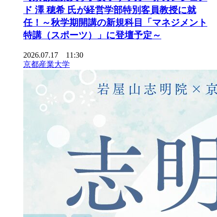
ド 澤 穂希 氏が経営学部特別客員教授に就
任！～秋学期開講の新規科目「マネジメント
特講（スポーツ）」に登壇予定～
2026.07.17 11:30
京都産業大学