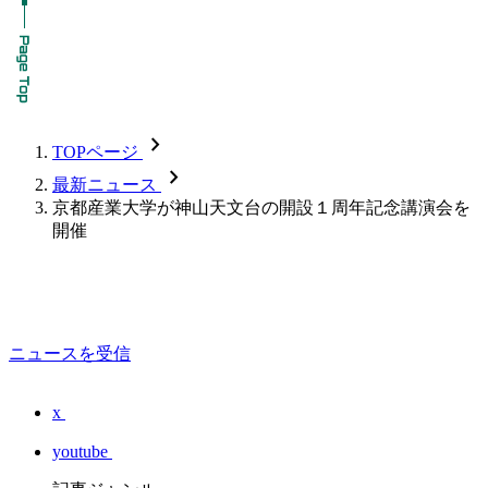
chevron_forward
TOPページ
chevron_forward
最新ニュース
京都産業大学が神山天文台の開設１周年記念講演会を
開催
ニュースを受信
x
youtube