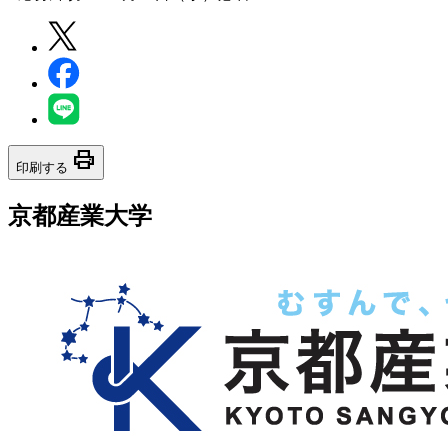
print
印刷する
京都産業大学