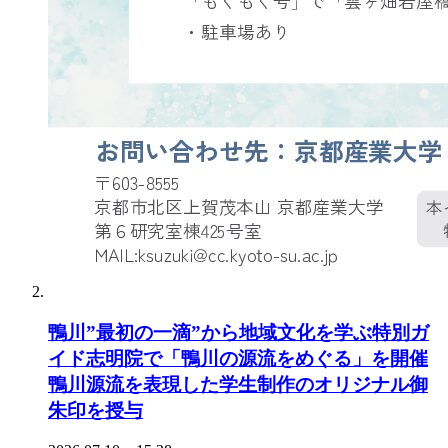
鴨川”最初の一滴”から地域文化を学ぶ特別ガ
イド志明院で「鴨川の源流をめぐる」を開催
鴨川源流を表現した学生制作のオリジナル御
朱印を授与