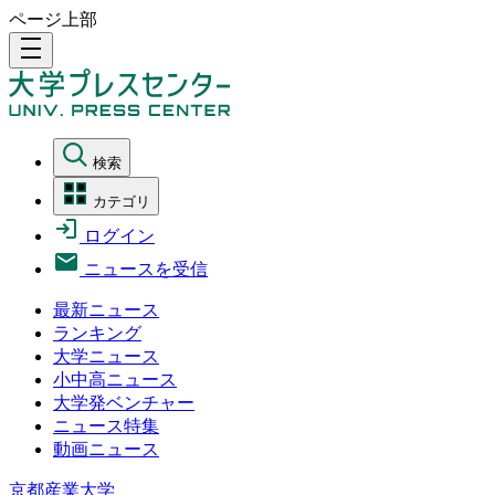
ページ上部
density_medium
検索
カテゴリ
ログイン
ニュースを受信
最新ニュース
ランキング
大学ニュース
小中高ニュース
大学発ベンチャー
ニュース特集
動画ニュース
京都産業大学