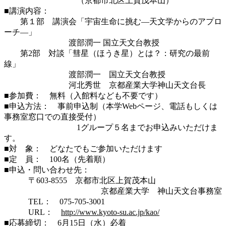
（京都市北区上賀茂本山）
■講演内容：
第１部 講演会「宇宙生命に挑む―天文学からのアプロ
ーチ―」
渡部潤一 国立天文台教授
第2部 対談「彗星（ほうき星）とは？：研究の最前
線」
渡部潤一 国立天文台教授
河北秀世 京都産業大学神山天文台長
■参加費： 無料（入館料なども不要です）
■申込方法： 事前申込制（本学Webページ、電話もしくは
事務室窓口での直接受付）
1グループ５名までお申込みいただけま
す。
■対 象： どなたでもご参加いただけます
■定 員： 100名（先着順）
■申込・問い合わせ先：
〒603-8555 京都市北区上賀茂本山
京都産業大学 神山天文台事務室
TEL： 075-705-3001
URL：
http://www.kyoto-su.ac.jp/kao/
■応募締切： 6月15日（水）必着