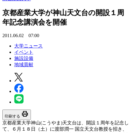
京都産業大学が神山天文台の開設１周
年記念講演会を開催
2011.06.02 07:00
大学ニュース
イベント
施設設備
地域貢献
print
印刷する
京都産業大学神山(こうやま)天文台は、開設１周年を記念し
て、６月１８日（土）に渡部潤一 国立天文台教授を招き、