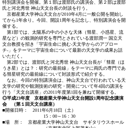
特別講演会を開催。第１部は渡部氏の講演会、第２部は渡部
氏と河北秀世 神山天文台長の対談を行う。
京都産業大学神山天文台が2010年4月に一般公開を開始し
てから1年余り。今回、開設1周年を記念し、特別講演会を開
催する。
第1部では、太陽系の中の小さな天体（彗星、小惑星、流
星など）の観測的研究を専門とされている渡部潤一 国立天
文台教授を招き「宇宙生命に挑む-天文学からのアプロー
チ-」をテーマに宇宙生命について最新の天文学の成果お話
いただく。
第2部では、渡部氏と河北秀世 神山天文台長が「彗星（ほ
うき星）とは？：研究の最前線」をテーマに両氏の専門であ
る彗星研究の最前線について対談形式で紹介する。
なお、今回の特別講演会は、神山天文台で行われている天
文学の研究や観測技術の研究・開発について年4回の講演を
行う「天文台講座」の2011年度第1回を兼ねて開催する。
◎平成23年度 京都産業大学神山天文台開設1周年記念講演
会 （第１回天文台講座）
■開催日時： 2011年6月18日（土）
15：00～16：30
■場 所： 京都産業大学神山天文台 サギタリウスホール