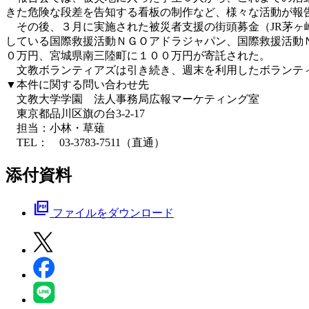
きた危険な段差を告知する看板の制作など、様々な活動が報
その後、３月に実施された被災者支援の街頭募金（JR茅ヶ
している国際救援活動ＮＧＯアドラジャパン、国際救援活動
０万円、宮城県南三陸町に１００万円が寄託された。
文教ボランティアズは引き続き、週末を利用したボランティ
▼本件に関する問い合わせ先
文教大学学園 法人事務局広報マーケティング室
東京都品川区旗の台3-2-17
担当：小林・草薙
TEL： 03-3783-7511（直通）
添付資料
picture_as_pdf
ファイルをダウンロード