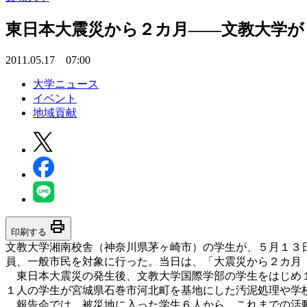
東日本大震災から２カ月――文教大学が
2011.05.17 07:00
大学ニュース
イベント
地域貢献
print
印刷する
文教大学湘南校舎（神奈川県茅ヶ崎市）の学生が、５月１３
員、一般市民を対象に行った。当日は、「大震災から２カ月
東日本大震災の発生後、文教大学国際学部の学生をはじめ１
１人の学生が宮城県石巻市河北町を基地にした汚泥処理や学
報告会では、被災地に入った学生６人から、これまでの活動