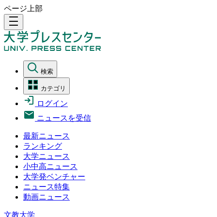
ページ上部
density_medium
検索
カテゴリ
ログイン
ニュースを受信
最新ニュース
ランキング
大学ニュース
小中高ニュース
大学発ベンチャー
ニュース特集
動画ニュース
文教大学