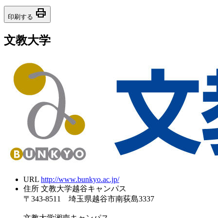
print
印刷する
文教大学
URL
http://www.bunkyo.ac.jp/
住所
文教大学越谷キャンパス
〒343-8511 埼玉県越谷市南荻島3337
文教大学湘南キャンパス