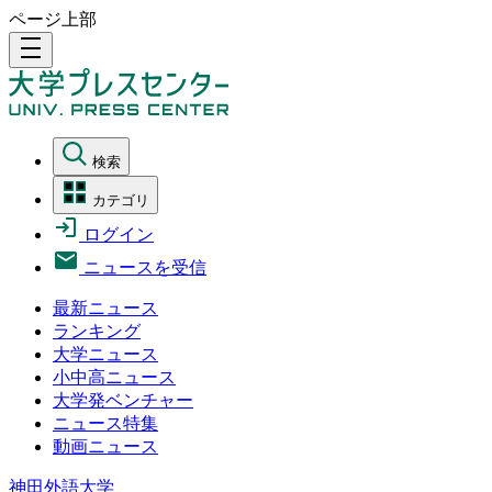
ページ上部
density_medium
検索
カテゴリ
ログイン
ニュースを受信
最新ニュース
ランキング
大学ニュース
小中高ニュース
大学発ベンチャー
ニュース特集
動画ニュース
神田外語大学