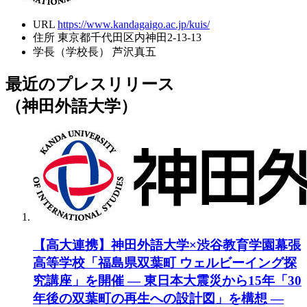
URL
https://www.kandagaigo.ac.jp/kuis/
住所
東京都千代田区内神田2-13-13
学長（学校長）
芦沢真五
最近のプレスリリース
（神田外語大学）
【高大連携】神田外語大学×渋谷教育学園幕張
高等学校「福島県双葉町 ウェルビーイング探
究講座」を開催 ― 東日本大震災から15年「30
年後の双葉町の再生への設計図」を構想 ―