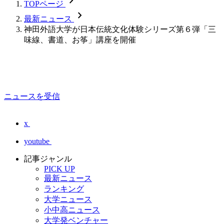
chevron_forward
TOPページ
chevron_forward
最新ニュース
神田外語大学が日本伝統文化体験シリーズ第６弾「三
味線、書道、お筝」講座を開催
ニュースを受信
x
youtube
記事ジャンル
PICK UP
最新ニュース
ランキング
大学ニュース
小中高ニュース
大学発ベンチャー