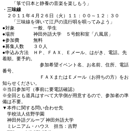
「箏で日本と静養の音楽を楽しもう」
・
三味線
２０１１年４月２６日（火）１１：００～１２：３０
「三味線を弾いて江戸の流行唄を唄ってみよう」
●対象 一般、学生
●場所 神田外語大学 ５号館和室「八風居」
●参加費 無料
●募集人数 ３０人
●申込み方法 ＨＰ、ＦＡＸ、Ｅメール、はがき、電話。先
着順。要予約。
参加希望イベント名、お名前、住所、電話
番号、
ＦＡＸまたはＥメール（お持ちの方）をお
知らせください。
※当日参加可（事前に要電話確認）
※全回とも道具はすべて大学側が用意するので、参加者の準
備は不要。
▼本件に関する問い合わせ先
学校法人佐野学園
神田外語グループ 神田外語大学
ミレニアム・ハウス 担当：吉野