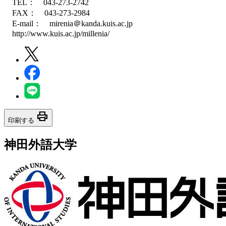
TEL： 043-273-2742
FAX： 043-273-2984
E-mail： mirenia＠kanda.kuis.ac.jp
http://www.kuis.ac.jp/millenia/
print
印刷する
神田外語大学