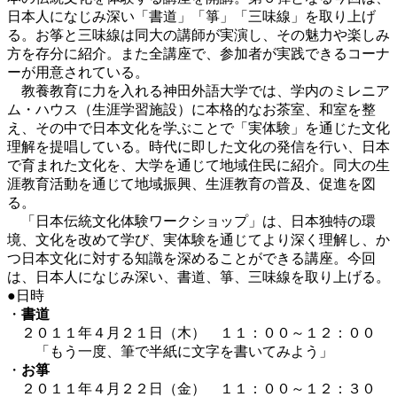
日本人になじみ深い「書道」「箏」「三味線」を取り上げ
る。お筝と三味線は同大の講師が実演し、その魅力や楽しみ
方を存分に紹介。また全講座で、参加者が実践できるコーナ
ーが用意されている。
教養教育に力を入れる神田外語大学では、学内のミレニア
ム・ハウス（生涯学習施設）に本格的なお茶室、和室を整
え、その中で日本文化を学ぶことで「実体験」を通じた文化
理解を提唱している。時代に即した文化の発信を行い、日本
で育まれた文化を、大学を通じて地域住民に紹介。同大の生
涯教育活動を通じて地域振興、生涯教育の普及、促進を図
る。
「日本伝統文化体験ワークショップ」は、日本独特の環
境、文化を改めて学び、実体験を通じてより深く理解し、か
つ日本文化に対する知識を深めることができる講座。今回
は、日本人になじみ深い、書道、箏、三味線を取り上げる。
●日時
・
書道
２０１１年４月２１日（木） １１：００～１２：００
「もう一度、筆で半紙に文字を書いてみよう」
・
お箏
２０１１年４月２２日（金） １１：００～１２：３０