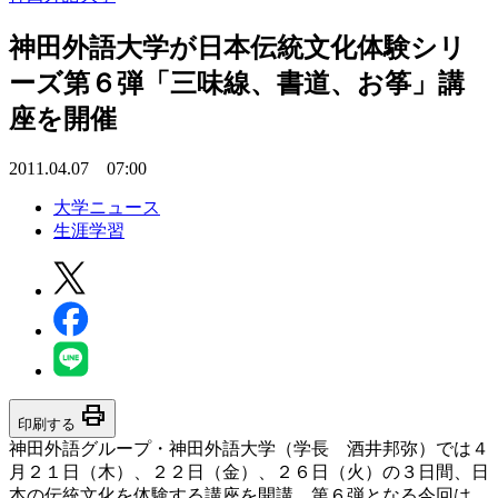
神田外語大学が日本伝統文化体験シリ
ーズ第６弾「三味線、書道、お筝」講
座を開催
2011.04.07 07:00
大学ニュース
生涯学習
print
印刷する
神田外語グループ・神田外語大学（学長 酒井邦弥）では４
月２１日（木）、２２日（金）、２６日（火）の３日間、日
本の伝統文化を体験する講座を開講。第６弾となる今回は、