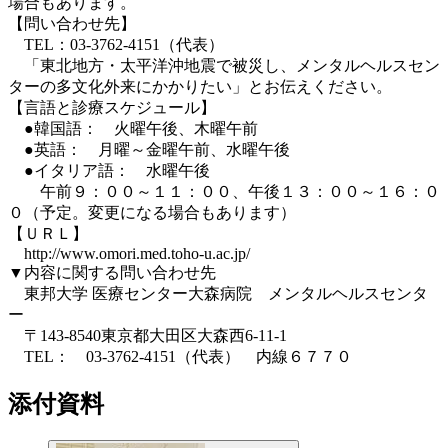
場合もあります。
【問い合わせ先】
TEL：03-3762-4151（代表）
「東北地方・太平洋沖地震で被災し、メンタルヘルスセン
ターの多文化外来にかかりたい」とお伝えください。
【言語と診療スケジュール】
●韓国語： 火曜午後、木曜午前
●英語： 月曜～金曜午前、水曜午後
●イタリア語： 水曜午後
午前９：００～１１：００、午後１３：００～１６：０
０（予定。変更になる場合もあります）
【ＵＲＬ】
http://www.omori.med.toho-u.ac.jp/
▼内容に関する問い合わせ先
東邦大学 医療センター大森病院 メンタルヘルスセンタ
ー
〒143-8540東京都大田区大森西6-11-1
TEL： 03-3762-4151（代表） 内線６７７０
添付資料