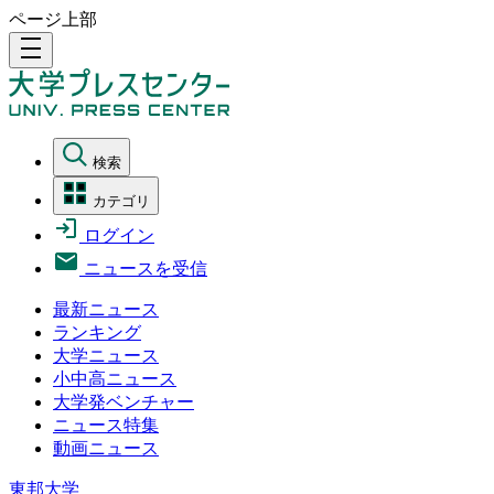
ページ上部
density_medium
検索
カテゴリ
ログイン
ニュースを受信
最新ニュース
ランキング
大学ニュース
小中高ニュース
大学発ベンチャー
ニュース特集
動画ニュース
東邦大学