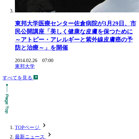
東邦大学医療センター佐倉病院が3月29日、市
民公開講座「美しく健康な皮膚を保つために
～アトピー・アレルギーと紫外線皮膚癌の予
防と治療～」を開催
2014.02.26 07:00
東邦大学
すべてを見る
chevron_forward
TOPページ
chevron_forward
最新ニュース