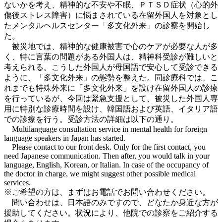
ないかを考え、精神的な不安や不眠、ＰＴＳＤ症状（心的外
傷後ストレス障害）に悩まされている在留外国人を対象とし
たメンタルヘルスセンター「多文化外来」の診察を開始し
た。
被災地では、精神的な健康被害で心のケアが必要な人が多
く、特に言葉の問題がある外国人は、精神科受診が難しいと
考えられる。こうした外国人が母国語で安心して受診できる
ように、「多文化外来」の態勢を整えた。同診療科では、こ
れまでも特殊外来に「多文化外来」を設け在留外国人の診療
を行っているが、今回は緊急支援として、被災した外国人専
用に特別な診療時間を設け、韓国語および英語、イタリア語
での診療を行う。受診方法の詳細は以下の通り。
Multilanguage consultation service in mental health for foreign
language speakers in Japan has started.
Please contact to our front desk. Only for the first contact, you
need Japanese communication. Then after, you would talk in your
language, English, Korean, or Italian. In case of the occupancy of
the doctor in charge, we might suggest other possible medical
services.
※ご希望の方は、まずはお電話でお問い合わせください。
問い合わせは、日本語のみですので、どなたか身近な方が
援助してください。状況により、他院での診察をご紹介する