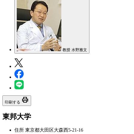
教授 水野雅文
print
印刷する
東邦大学
住所
東京都大田区大森西5-21-16