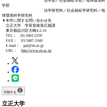
法学部／社会福祉学部／地球環境科
学部
法学研究科／社会福祉学研究科／地
球環境科学研究科
▼本件に関する問い合わせ先
立正大学 学長室政策広報課
東京都品川区大崎4-2-16
TEL： 03-3492-5250
FAX： 03-5487-3340
E-mail： ppi@ris.ac.jp
URL：
http://www.ris.ac.jp/
print
印刷する
立正大学