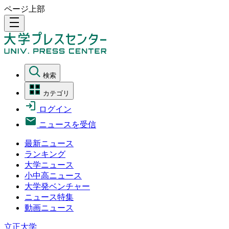
ページ上部
density_medium
検索
カテゴリ
ログイン
ニュースを受信
最新ニュース
ランキング
大学ニュース
小中高ニュース
大学発ベンチャー
ニュース特集
動画ニュース
立正大学