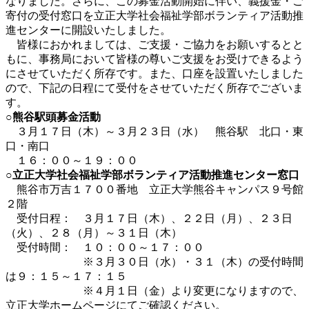
なりました。さらに、この募金活動開始に伴い、義援金・ご
寄付の受付窓口を立正大学社会福祉学部ボランティア活動推
進センターに開設いたしました。
皆様におかれましては、ご支援・ご協力をお願いするとと
もに、事務局において皆様の尊いご支援をお受けできるよう
にさせていただく所存です。また、口座を設置いたしました
ので、下記の日程にて受付をさせていただく所存でございま
す。
○熊谷駅頭募金活動
３月１７日（木）～３月２３日（水） 熊谷駅 北口・東
口・南口
１６：００～１９：００
○立正大学社会福祉学部ボランティア活動推進センター窓口
熊谷市万吉１７００番地 立正大学熊谷キャンパス９号館
２階
受付日程： ３月１７日（木）、２２日（月）、２３日
（火）、２８（月）～３１日（木）
受付時間： １０：００～１７：００
※３月３０日（水）・３１（木）の受付時間
は９：１５～１７：１５
※４月１日（金）より変更になりますので、
立正大学ホームページにてご確認ください。