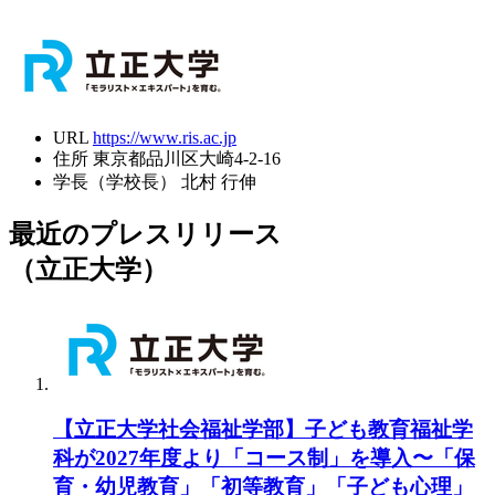
URL
https://www.ris.ac.jp
住所
東京都品川区大崎4-2-16
学長（学校長）
北村 行伸
最近のプレスリリース
（立正大学）
【立正大学社会福祉学部】子ども教育福祉学
科が2027年度より「コース制」を導入〜「保
育・幼児教育」「初等教育」「子ども心理」