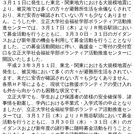
３月１１日に発生した東北・関東地方における大規模地震に
より、被災地では多くの方々が避難所生活を余儀なくされて
おり、未だ安否が確認されていない方々も少なくありませ
ん。こうした中、立正大学社会福祉学部ボランティア活動推
進センターでは、３月１７日（木）よりＪＲ熊谷駅頭におい
て募金活動を行うとともに、３月３０日・３１日のガイダン
スおよび新年度の機会を利用して募金活動を行うこととなり
ました。この募金活動開始に伴い、義援金・ご寄付の受付窓
口を立正大学社会福祉学部ボランティア活動推進センターに
開設いたしました。
平成２３年３月１１日、東北・関東における大規模地震が
発生し、被災地において多くの方々が避難所生活をされてい
ます。未だに安否が確認されない方々も少なくありません。
各県ＨＰ等によると、現状では救援ボランティアの受け入れ
も外から向かうのも困難な状況です。
立正大学でも、学生および保護者の皆様の安全確保等、諸
事情を勘案し、学内における卒業式・入学式等の中止となり
ましたが、立正大学社会福祉学部ボランティア活動推進セン
ターでは、３月１７日（木）よりＪＲ熊谷駅頭において募金
活動を行うとともに、３月３０日（水）・３１日（木）のガ
イダンスおよび新年度の諸行事に随時募金活動を行うことと