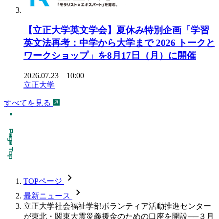
【立正大学英文学会】夏休み特別企画「学習
英文法再考：中学から大学まで 2026 トークと
ワークショップ」を8月17日（月）に開催
2026.07.23 10:00
立正大学
すべてを見る
chevron_forward
TOPページ
chevron_forward
最新ニュース
立正大学社会福祉学部ボランティア活動推進センター
が東北・関東大震災義援金のための口座を開設──３月