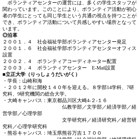
ボランティアセンターの運営には、多くの学生スタッフが
関わっています。このことにより、ボランティア活動が初心
者の学生にとっても同じ学生という共通の視点を持つことが
でき、ボランティア活動について共感しやすい場所となって
います。
◎沿革
２００１．４ 社会福祉学部ボランティアセンター発足
２００１．６ 社会福祉学部ボランティアセンターオフィス
設置
２００２．４ ボランティアコーディネーター配置
２００３．４ ボランティアセンター E-Mail設置
■立正大学（りっしょうだいがく）
・学長：山崎和海
・２０１２年に開校１４０年を迎える。８学部14学科、7研
究科、9研究機関の総合大学。
・大崎キャンパス：東京都品川区大崎4‐２‐１６
仏教学部／文学部／経済学部／経
営学部／心理学部
文学研究科／経済研究科／経営研
究科／心理学研究科
・熊谷キャンパス：埼玉県熊谷万吉１７００