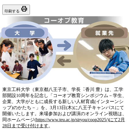
print
印刷する
東京⼯科⼤学（東京都⼋王⼦市、学⻑︓⾹川 豊）は、⼯学
部開設10周年を記念し「コーオプ教育シンポジウム－学⽣、
企業、⼤学がともに成⻑する新しい⼈材育成(インターンシ
ップ)のかたち－」を、3⽉13⽇(⽊)に⼋王⼦キャンパスにて
開催いたします。来場参加および講演のオンライン視聴は、
同ホームページ(
https://www.teu.ac.jp/siryou/coop2025/)にて2⽉
28⽇まで受け付けます
。