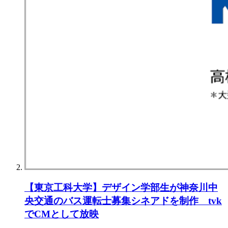
【東京⼯科⼤学】デザイン学部⽣が神奈川中
央交通のバス運転⼠募集シネアドを制作 tvk
でCMとして放映