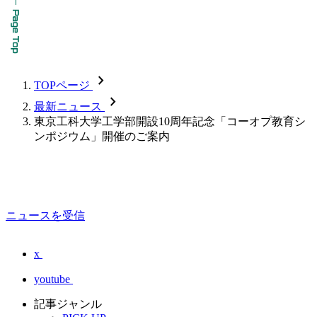
chevron_forward
TOPページ
chevron_forward
最新ニュース
東京工科大学⼯学部開設10周年記念「コーオプ教育シ
ンポジウム」開催のご案内
ニュースを受信
x
youtube
記事ジャンル