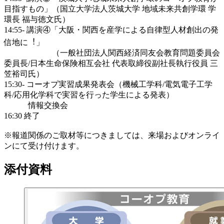
⽬指すもの」（国⽴⼤学法⼈茨城⼤学 地域未来共創学環 学
環⻑ 福与徳⽂⽒）
14:55- 講演④「⼤阪・関⻄を産学による⾃律型⼈材創出の発
信地に︕」
（⼀般社団法⼈関⻄経済同友会教育問題委員会
委員⻑/⽇本⽣命保険相互会社 代表取締役副社⻑執⾏役員 三
笠裕司⽒）
15:30- コーオプ実習成果発表会（機械⼯学科/電気電⼦⼯学
科/応⽤化学科で実習を⾏った学⽣による発表）
情報交換会
16:30 終了
※報道関係のご取材等につきましては、来場およびオンライ
ンにて受け付けます。
添付資料