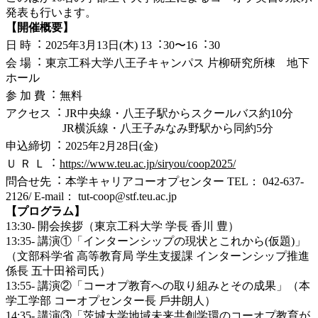
発表も⾏います。
【開催概要】
⽇ 時︓ 2025年3⽉13⽇(⽊) 13︓30〜16︓30
会 場︓ 東京⼯科⼤学⼋王⼦キャンパス ⽚柳研究所棟 地下
ホール
参 加 費︓ 無料
アクセス︓ JR中央線・⼋王⼦駅からスクールバス約10分
JR横浜線・⼋王⼦みなみ野駅から同約5分
申込締切︓ 2025年2⽉28⽇(⾦)
Ｕ Ｒ Ｌ︓
https://www.teu.ac.jp/siryou/coop2025/
問合せ先︓ 本学キャリアコーオプセンター TEL： 042-637-
2126/ E-mail： tut-coop@stf.teu.ac.jp
【プログラム】
13:30- 開会挨拶（東京⼯科⼤学 学⻑ ⾹川 豊）
13:35- 講演①「インターンシップの現状とこれから(仮題)」
（⽂部科学省 ⾼等教育局 学⽣⽀援課 インターンシップ推進
係⻑ 五⼗⽥裕司⽒）
13:55- 講演②「コーオプ教育への取り組みとその成果」（本
学⼯学部 コーオプセンター⻑ ⼾井朗⼈）
14:35- 講演③「茨城⼤学地域未来共創学環のコーオプ教育が