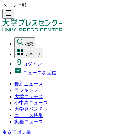
ページ上部
density_medium
検索
カテゴリ
ログイン
ニュースを受信
最新ニュース
ランキング
大学ニュース
小中高ニュース
大学発ベンチャー
ニュース特集
動画ニュース
東京工科大学