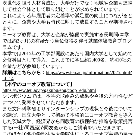
次世代を担う⼈材育成は、⼤学だけでなく地域や企業も連携
して社会全体として取り組むことが求められています。
これにより若年雇⽤者の定着率や満⾜度の向上につながると
ともに、企業や⼤学も時代に即して成⻑することが期待され
ます。
コーオプ教育は、⼤学と企業が協働で実施する⻑期間(本学
では約2ヶ⽉)の有給かつ単位修得を伴う就業体験教育プログ
ラムです。
本学では2015年の⼯学部開設にあたり国内⼤学として始めて
必修科⽬として導⼊、これまでに学⽣約2,400名、約410社の
企業などが参加しています。
詳細はこちらから：
https://www.teu.ac.jp/information/2025.html?
id=14
【本学のコーオプ教育について】
https://www.teu.ac.jp/gakubu/eng/coop_edu.html
シンポジウムでは、本学の取組みの成果や今後の⽅向性など
について発表させていただきます。
また⽂部科学省よりインターンシップの現状と今後について
の講演、国⽴⼤学として初めて本格的にコーオプ教育を導⼊
した茨城⼤学、経済界から同教育の積極的な推進を政策提⾔
する(⼀社)関⻄経済同友会からもご講演をいただきます。
このほか10名の学部⽣や⼤学院⽣によるコーオプ実習の展⽰