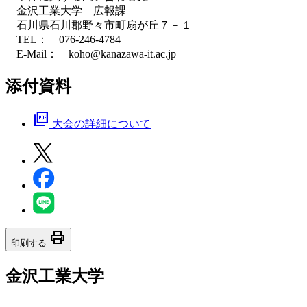
金沢工業大学 広報課
石川県石川郡野々市町扇が丘７－１
TEL： 076-246-4784
E-Mail： koho@kanazawa-it.ac.jp
添付資料
picture_as_pdf
大会の詳細について
print
印刷する
金沢工業大学