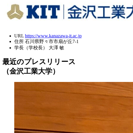
URL
https://www.kanazawa-it.ac.jp
住所
石川県野々市市扇が丘7-1
学長（学校長）
大澤 敏
最近のプレスリリース
（金沢工業大学）