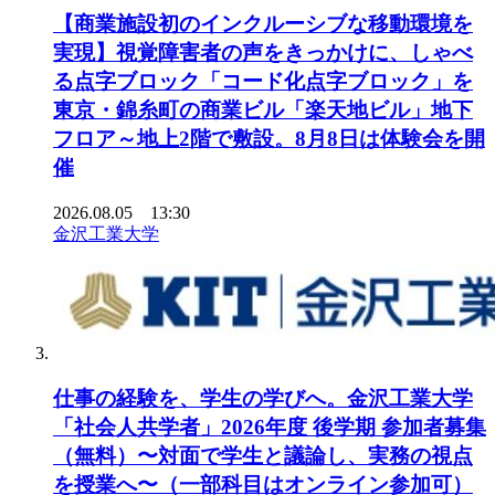
【商業施設初のインクルーシブな移動環境を
実現】視覚障害者の声をきっかけに、しゃべ
る点字ブロック「コード化点字ブロック」を
東京・錦糸町の商業ビル「楽天地ビル」地下
フロア～地上2階で敷設。8月8日は体験会を開
催
2026.08.05 13:30
金沢工業大学
仕事の経験を、学生の学びへ。金沢工業大学
「社会人共学者」2026年度 後学期 参加者募集
（無料）〜対面で学生と議論し、実務の視点
を授業へ〜（一部科目はオンライン参加可）