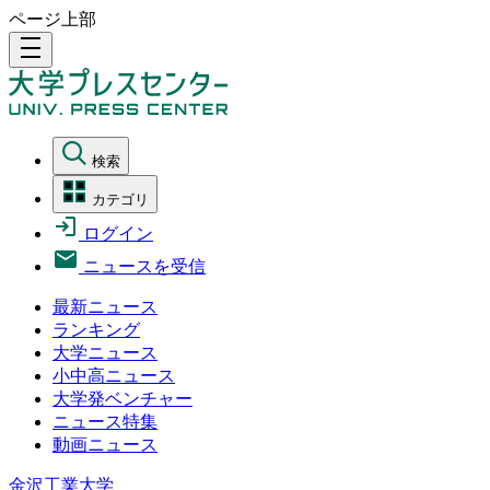
ページ上部
density_medium
検索
カテゴリ
ログイン
ニュースを受信
最新ニュース
ランキング
大学ニュース
小中高ニュース
大学発ベンチャー
ニュース特集
動画ニュース
金沢工業大学