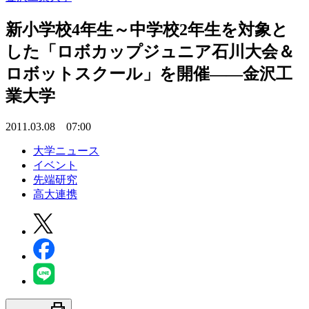
新小学校4年生～中学校2年生を対象と
した「ロボカップジュニア石川大会＆
ロボットスクール」を開催――金沢工
業大学
2011.03.08 07:00
大学ニュース
イベント
先端研究
高大連携
print