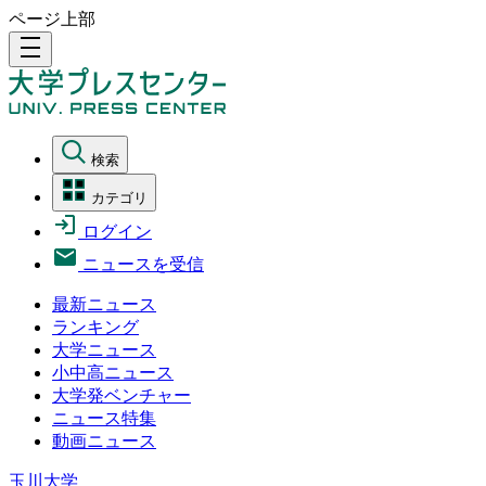
ページ上部
density_medium
検索
カテゴリ
ログイン
ニュースを受信
最新ニュース
ランキング
大学ニュース
小中高ニュース
大学発ベンチャー
ニュース特集
動画ニュース
玉川大学