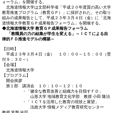
ォーラム」を開催する。
北海道情報大学は文部科学省「平成２０年度質の高い大学
教育推進プログラム（教育ＧＰ）」に採択された。その取り
組みの成果報告として、平成２３年３月４日（金）に「北海
道情報大学教育ＧＰ成果報告フォーラム」を開催する。
◆北海道情報大学 教育ＧＰ成果報告フォーラム
「教職員の力の結集が学生を変える」～ＩＣＴによる自
律的ＦＤ推進モデルの構築～
【日時】
平成２３年３月４日（金） １０：００～１５：００（受
付９：３０～）
【会場】
北海道情報大学
【プログラム】
開会挨拶
第１部 講演会 １０：１０～１２：１０
・「健全な教育改善と組織力を目指すＦＤ」
山形大学 地域教育文化学部 教授 小田 隆治
・「ＩＣＴを活用した教育の現状と展望」
法政大学 情報メディア教育研究センター
教授 常盤 祐司