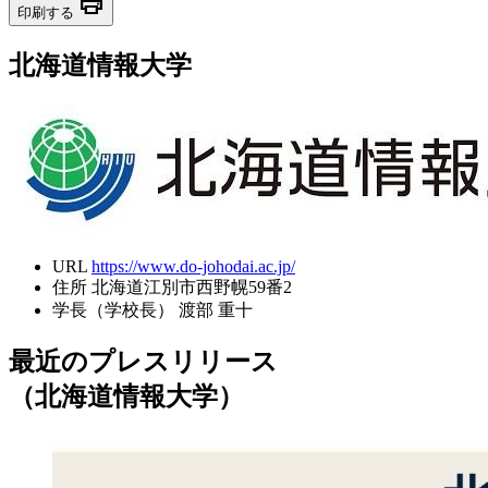
print
印刷する
北海道情報大学
URL
https://www.do-johodai.ac.jp/
住所
北海道江別市西野幌59番2
学長（学校長）
渡部 重十
最近のプレスリリース
（北海道情報大学）