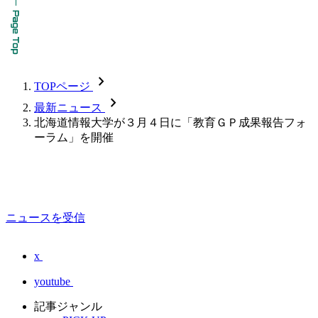
chevron_forward
TOPページ
chevron_forward
最新ニュース
北海道情報大学が３月４日に「教育ＧＰ成果報告フォ
ーラム」を開催
ニュースを受信
x
youtube
記事ジャンル