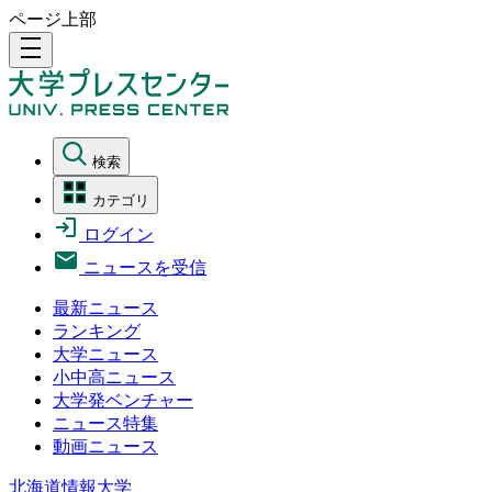
ページ上部
density_medium
検索
カテゴリ
ログイン
ニュースを受信
最新ニュース
ランキング
大学ニュース
小中高ニュース
大学発ベンチャー
ニュース特集
動画ニュース
北海道情報大学