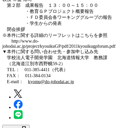
第２部 成果報告 １３：００～１５：００
・教育ＧＰプロジェクト概要報告
・ＦＤ委員会各ワーキンググループの報告
・学生からの発表
閉会挨拶
※本件に関する詳細のリーフレットはこちらを参照
http://www.do-
johodai.ac.jp/project/kyouikuGP/pdf/2011kyouikugpforum.pdf
▼本件に関する問い合わせ先・参加申し込み先
学校法人電子開発学園 北海道情報大学 教務課
（北海道江別市西野幌59-2）
TEL： 011-385-4411（代表）
FAX： 011-384-0134
E-mail：
kyomu@do-johodai.ac.jp