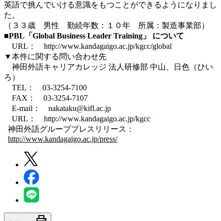
英語で挑んでいける意識をもつことができるようになりまし
た。
（３３歳 男性 勤続年数：１０年 所属：製造事業部）
■PBL「Global Business Leader Training」 について
URL： http://www.kandagaigo.ac.jp/kgcc/global
▼本件に関する問い合わせ先
神田外語キャリアカレッジ 法人研修部 中山、日色（ひい
ろ）
TEL： 03-3254-7100
FAX： 03-3254-7107
E-mail： nakataku@kifl.ac.jp
URL： http://www.kandagaigo.ac.jp/kgcc
神田外語グループプレスリリース：
http://www.kandagaigo.ac.jp/press/
print