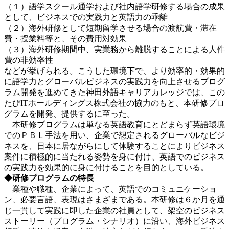
（１）語学スクール通学および社内語学研修する場合の成果
として、ビジネスでの実践力と英語力の乖離
（２）海外研修として短期留学させる場合の渡航費・滞在
費・授業料等と、その費用対効果
（３）海外研修期間中、実業務から離脱することによる人件
費の非効率性
などが挙げられる。こうした環境下で、より効率的・効果的
に語学力とグローバルビジネスの実践力を向上させるプログ
ラム開発を進めてきた神田外語キャリアカレッジでは、この
たびITホールディングス株式会社の協力のもと、本研修プロ
グラムを開発、提供するに至った。
本研修プログラムは単なる英語教育にとどまらず英語環境
でのＰＢＬ手法を用い、企業で想定されるグローバルなビジ
ネスを、日本に居ながらにして体験することによりビジネス
案件に積極的に当たれる姿勢を身に付け、英語でのビジネス
の実践力を効果的に身に付けることを目的としている。
◆研修プログラムの特長
業種や職種、企業によって、英語でのコミュニケーショ
ン、必要言語、表現はさまざまである。本研修は６か月を通
じ一貫して実践に即した企業の社員として、架空のビジネス
ストーリー（プログラム・シナリオ）に沿い、海外ビジネス