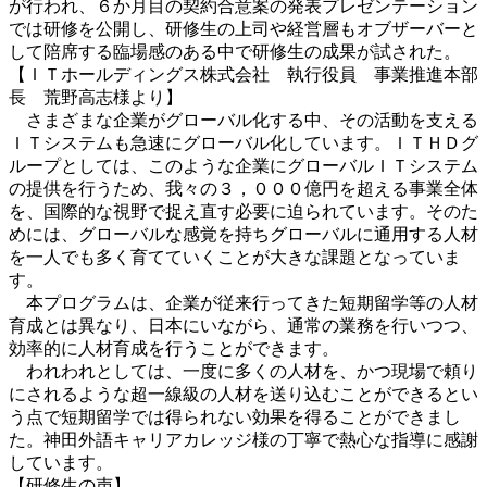
が行われ、６か月目の契約合意案の発表プレゼンテーション
では研修を公開し、研修生の上司や経営層もオブザーバーと
して陪席する臨場感のある中で研修生の成果が試された。
【ＩＴホールディングス株式会社 執行役員 事業推進本部
長 荒野高志様より】
さまざまな企業がグローバル化する中、その活動を支える
ＩＴシステムも急速にグローバル化しています。ＩＴＨＤグ
ループとしては、このような企業にグローバルＩＴシステム
の提供を行うため、我々の３，０００億円を超える事業全体
を、国際的な視野で捉え直す必要に迫られています。そのた
めには、グローバルな感覚を持ちグローバルに通用する人材
を一人でも多く育てていくことが大きな課題となっていま
す。
本プログラムは、企業が従来行ってきた短期留学等の人材
育成とは異なり、日本にいながら、通常の業務を行いつつ、
効率的に人材育成を行うことができます。
われわれとしては、一度に多くの人材を、かつ現場で頼り
にされるような超一線級の人材を送り込むことができるとい
う点で短期留学では得られない効果を得ることができまし
た。神田外語キャリアカレッジ様の丁寧で熱心な指導に感謝
しています。
【研修生の声】