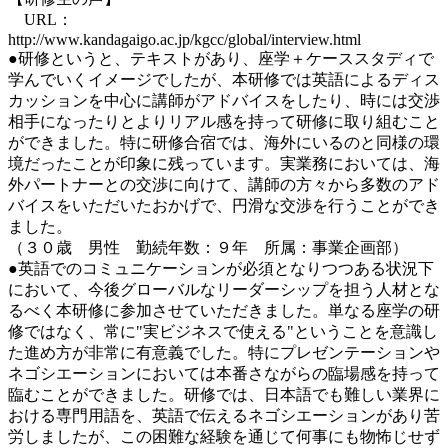
URL：
http://www.kandagaigo.ac.jp/kgcc/global/interview.html
●研修というと、テキストがあり、座学＋ケーススタディで
学んでいくイメージでしたが、本研修では英語によるディス
カッションを中心に講師がアドバイスをしたり、時には交渉
相手になったりとよりリアル感を持って研修に取り組むこと
ができました。特に研修合宿では、海外にいるのと同様の環
境だったことが印象に残っています。実業務においては、海
外パートナーとの交渉に向けて、講師の方々から多数のアド
バイスをいただいたおかげで、円滑な交渉を行うことができ
ました。
（３０歳 男性 勤続年数：９年 所属：事業企画部）
●英語でのコミュニケーションが必須となりつつある状況下
において、今後グローバルなリーダーシップを担う人材とな
るべく本研修に参加させていただきました。単なる座学の研
修ではなく、常に"実ビジネスで使える"ということを意識し
た進め方が非常に有意義でした。特にプレゼンテーションや
ネゴシエーションにおいては本番さながらの臨場感を持って
臨むことができました。研修では、日本語でも難しい業界に
おける専門用語を、英語で伝えるネゴシエーションがあり苦
労しましたが、この困難な経験を通じて何事にも物怖じせず