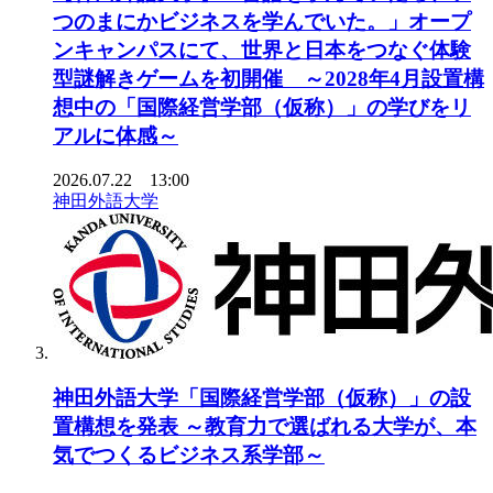
つのまにかビジネスを学んでいた。」オープ
ンキャンパスにて、世界と日本をつなぐ体験
型謎解きゲームを初開催 ～2028年4月設置構
想中の「国際経営学部（仮称）」の学びをリ
アルに体感～
2026.07.22 13:00
神田外語大学
神田外語大学「国際経営学部（仮称）」の設
置構想を発表 ～教育力で選ばれる大学が、本
気でつくるビジネス系学部～