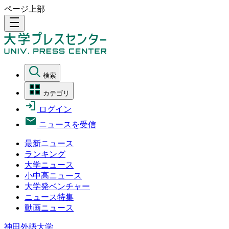
ページ上部
density_medium
検索
カテゴリ
ログイン
ニュースを受信
最新ニュース
ランキング
大学ニュース
小中高ニュース
大学発ベンチャー
ニュース特集
動画ニュース
神田外語大学