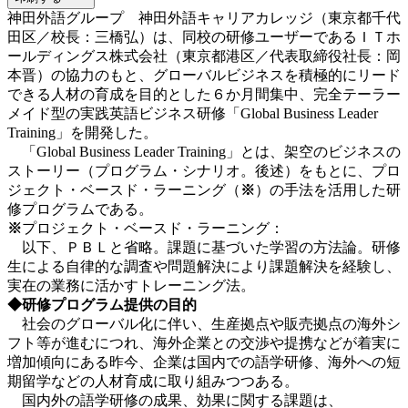
神田外語グループ 神田外語キャリアカレッジ（東京都千代
田区／校長：三橋弘）は、同校の研修ユーザーであるＩＴホ
ールディングス株式会社（東京都港区／代表取締役社長：岡
本晋）の協力のもと、グローバルビジネスを積極的にリード
できる人材の育成を目的とした６か月間集中、完全テーラー
メイド型の実践英語ビジネス研修「Global Business Leader
Training」を開発した。
「Global Business Leader Training」とは、架空のビジネスの
ストーリー（プログラム・シナリオ。後述）をもとに、プロ
ジェクト・ベースド・ラーニング（
※
）の手法を活用した研
修プログラムである。
※
プロジェクト・ベースド・ラーニング：
以下、ＰＢＬと省略。課題に基づいた学習の方法論。研修
生による自律的な調査や問題解決により課題解決を経験し、
実在の業務に活かすトレーニング法。
◆研修プログラム提供の目的
社会のグローバル化に伴い、生産拠点や販売拠点の海外シ
フト等が進むにつれ、海外企業との交渉や提携などが着実に
増加傾向にある昨今、企業は国内での語学研修、海外への短
期留学などの人材育成に取り組みつつある。
国内外の語学研修の成果、効果に関する課題は、