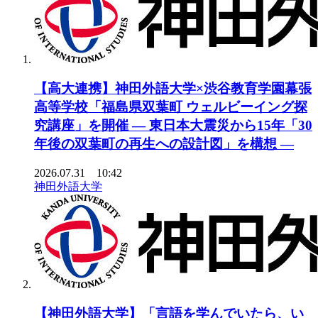
【高大連携】神田外語大学×渋谷教育学園幕張
高等学校「福島県双葉町 ウェルビーイング探
究講座」を開催 ― 東日本大震災から15年「30
年後の双葉町の再生への設計図」を構想 ―
2026.07.31 10:42
神田外語大学
【神田外語大学】「言語を学んでいたら、い