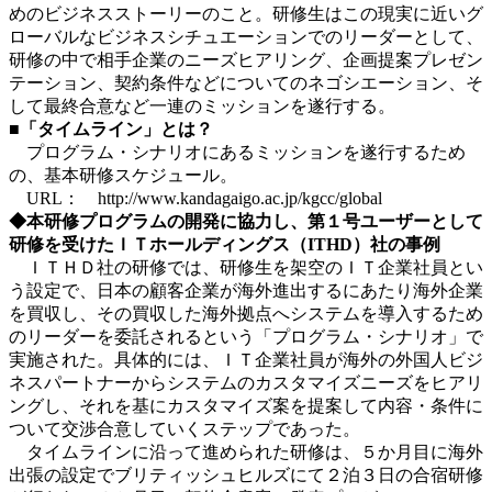
めのビジネスストーリーのこと。研修生はこの現実に近いグ
ローバルなビジネスシチュエーションでのリーダーとして、
研修の中で相手企業のニーズヒアリング、企画提案プレゼン
テーション、契約条件などについてのネゴシエーション、そ
して最終合意など一連のミッションを遂行する。
■「タイムライン」とは？
プログラム・シナリオにあるミッションを遂行するため
の、基本研修スケジュール。
URL： http://www.kandagaigo.ac.jp/kgcc/global
◆本研修プログラムの開発に協力し、第１号ユーザーとして
研修を受けたＩＴホールディングス（ITHD）社の事例
ＩＴＨＤ社の研修では、研修生を架空のＩＴ企業社員とい
う設定で、日本の顧客企業が海外進出するにあたり海外企業
を買収し、その買収した海外拠点へシステムを導入するため
のリーダーを委託されるという「プログラム・シナリオ」で
実施された。具体的には、ＩＴ企業社員が海外の外国人ビジ
ネスパートナーからシステムのカスタマイズニーズをヒアリ
ングし、それを基にカスタマイズ案を提案して内容・条件に
ついて交渉合意していくステップであった。
タイムラインに沿って進められた研修は、５か月目に海外
出張の設定でブリティッシュヒルズにて２泊３日の合宿研修