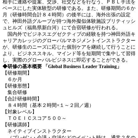
相手に連絡や提案、交渉、社交などを行なう、ＰＢＬ手法を
ベースにした実体験型の研修である。また、研修期間の６か
月（研修時間合計８４時間）の後半には、海外出張の設定
で、神田外語グループが持つ海外擬似体験施設ブリティッシ
ュヒルズ（福島県新白河）にて合宿研修が行われる。
国内外でビジネスエグゼクティブの経験を持つ神田外語キ
ャリアカレッジのグローバルマネジメントインストラクター
が、研修生のニーズに応じた個別ケアを継続して行うことに
より、ビジネススキル、マインド等を短期間で集中して習得
し、実際のグローバルビジネスに即応することができる。
◆研修の基本概要 「Global Business Leader Training」
【研修期間】
６か月
【研修形態】
集合研修
【合計研修時間】
８４時間（基本２時間×１～２回／週）
【対象レベル】
ＴＯＥＩＣスコア５００～
【研修講師】
ネイティブインストラクター
（プレゼン・会議・交渉などのイベント時は、通常２名の