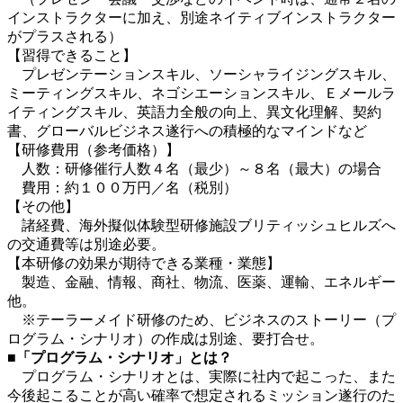
インストラクターに加え、別途ネイティブインストラクター
がプラスされる）
【習得できること】
プレゼンテーションスキル、ソーシャライジングスキル、
ミーティングスキル、ネゴシエーションスキル、Ｅメールラ
イティングスキル、英語力全般の向上、異文化理解、契約
書、グローバルビジネス遂行への積極的なマインドなど
【研修費用（参考価格）】
人数：研修催行人数４名（最少）～８名（最大）の場合
費用：約１００万円／名（税別）
【その他】
諸経費、海外擬似体験型研修施設ブリティッシュヒルズへ
の交通費等は別途必要。
【本研修の効果が期待できる業種・業態】
製造、金融、情報、商社、物流、医薬、運輸、エネルギー
他。
※テーラーメイド研修のため、ビジネスのストーリー（プ
ログラム・シナリオ）の作成は別途、要打合せ。
■「プログラム・シナリオ」とは？
プログラム・シナリオとは、実際に社内で起こった、また
今後起こることが高い確率で想定されるミッション遂行のた