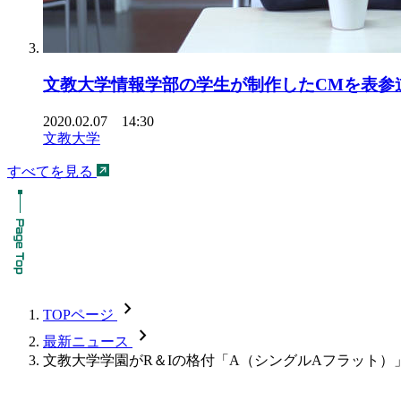
文教大学情報学部の学生が制作したCMを表参
2020.02.07 14:30
文教大学
すべてを見る
chevron_forward
TOPページ
chevron_forward
最新ニュース
文教大学学園がR＆Iの格付「A（シングルAフラット）