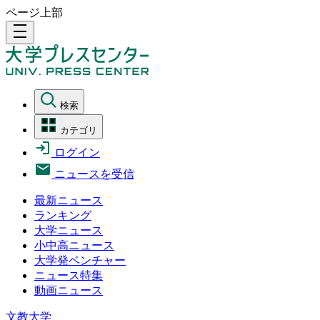
ページ上部
density_medium
検索
カテゴリ
ログイン
ニュースを受信
最新ニュース
ランキング
大学ニュース
小中高ニュース
大学発ベンチャー
ニュース特集
動画ニュース
文教大学