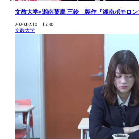
文教大学×湘南菓庵 三鈴 製作『湘南ポモロン
2020.02.10 15:30
文教大学