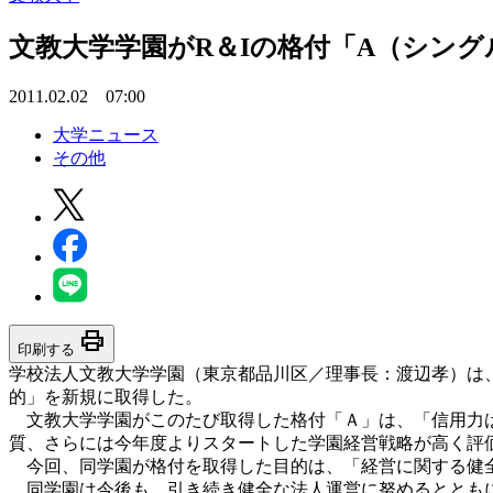
文教大学学園がR＆Iの格付「A（シン
2011.02.02 07:00
大学ニュース
その他
print
印刷する
学校法人文教大学学園（東京都品川区／理事長：渡辺孝）は
的」を新規に取得した。
文教大学学園がこのたび取得した格付「Ａ」は、「信用力は
質、さらには今年度よりスタートした学園経営戦略が高く評
今回、同学園が格付を取得した目的は、「経営に関する健全
同学園は今後も、引き続き健全な法人運営に努めるとともに