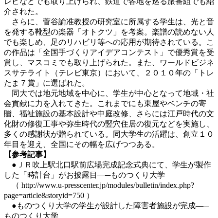
レビなどでも取り上げられ、鉄道で各地を巡る旅番組でも紹
介された。
さらに、菅谷諭准教授の研究室に所属する学生は、光と音
を発する靴型の楽器「オトクツ」を考案。楽譜の読めない人
でも楽しめ、足のリハビリ等への応用が期待されている。こ
の作品は「全国手づくりアイデアコンテスト」で優秀賞を受
賞し、マスコミでも取り上げられた。また、ワールドビジネ
スサテライト（テレビ東京）において、２０１０年の「トレ
たま７賞」に選ばれた。
同大では地元地域を中心に、学生が中心となって地域・社
会貢献に力を入れてきた。これまでにも東屋やベンチの寄
贈、福祉施設の基本設計や中庭改修、さらには江戸時代の文
化財の修復工事や弥生時代の竪穴住居の復元などを実施し、
多くの感謝状が贈られている。同大学生の活躍は、創立１０
年目を迎え、全国にその幅を広げつつある。
【参考記事】
●ＪＲ吹上駅北口駅前広場完成記念式典にて、学生が製作
した「時計台」がお披露目―─ものつくり大学
（ http://www.u-presscenter.jp/modules/bulletin/index.php?
page=article&storyid=750 ）
●ものつくり大学の学生が設計した障害者施設が完成―─
ものつくり大学