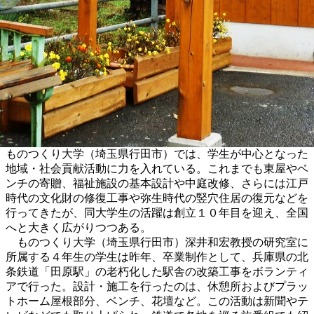
ものつくり大学（埼玉県行田市）では、学生が中心となった
地域・社会貢献活動に力を入れている。これまでも東屋やベ
ンチの寄贈、福祉施設の基本設計や中庭改修、さらには江戸
時代の文化財の修復工事や弥生時代の竪穴住居の復元などを
行ってきたが、同大学生の活躍は創立１０年目を迎え、全国
へと大きく広がりつつある。
ものつくり大学（埼玉県行田市）深井和宏教授の研究室に
所属する４年生の学生は昨年、卒業制作として、兵庫県の北
条鉄道「田原駅」の老朽化した駅舎の改築工事をボランティ
アで行った。設計・施工を行ったのは、休憩所およびプラッ
トホーム屋根部分、ベンチ、花壇など。この活動は新聞やテ