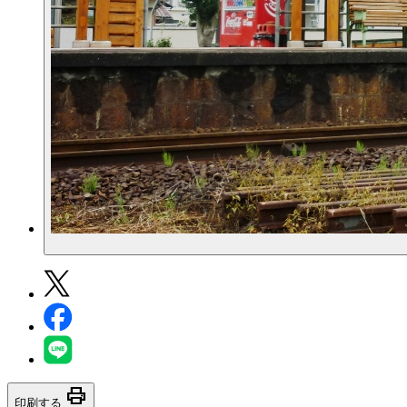
print
印刷する