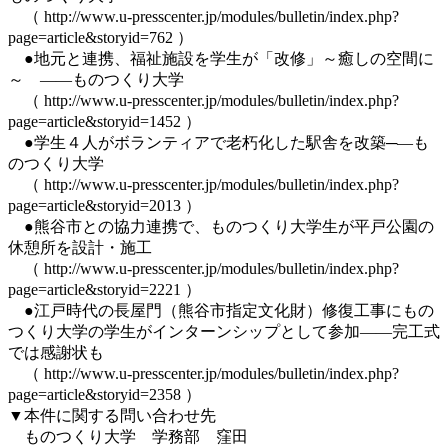
（ http://www.u-presscenter.jp/modules/bulletin/index.php?
page=article&storyid=762 ）
●地元と連携、福祉施設を学生が「改修」～癒しの空間に
～ ――ものつくり大学
（ http://www.u-presscenter.jp/modules/bulletin/index.php?
page=article&storyid=1452 ）
●学生４人がボランティアで老朽化した駅舎を改築─―も
のつくり大学
（ http://www.u-presscenter.jp/modules/bulletin/index.php?
page=article&storyid=2013 ）
●熊谷市との協力連携で、ものつくり大学生が平戸公園の
休憩所を設計・施工
（ http://www.u-presscenter.jp/modules/bulletin/index.php?
page=article&storyid=2221 ）
●江戸時代の長屋門（熊谷市指定文化財）修復工事にもの
つくり大学の学生がインターンシップとして参加――完工式
では感謝状も
（ http://www.u-presscenter.jp/modules/bulletin/index.php?
page=article&storyid=2358 ）
▼本件に関する問い合わせ先
ものつくり大学 学務部 窪田