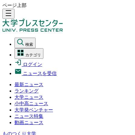
ページ上部
density_medium
検索
カテゴリ
ログイン
ニュースを受信
最新ニュース
ランキング
大学ニュース
小中高ニュース
大学発ベンチャー
ニュース特集
動画ニュース
ものつくり大学