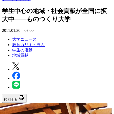
学生中心の地域・社会貢献が全国に拡
大中――ものつくり大学
2011.01.30 07:00
大学ニュース
教育カリキュラム
学生の活動
地域貢献
print
印刷する