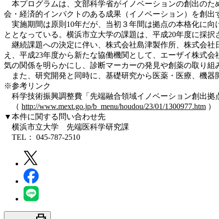
本プログラムは、文部科学省がイノベーションの創出のため
会・経済的インパクトのある成果（イノベーション）を創出
実施期間は原則10年だが、当初３年間は拠点の本格化に向
ととなっている。横浜市立大学の課題は、平成20年度に採択
継続課題への決定に伴い、株式会社島津製作所、株式会社日
え、平成23年度から新たな協働機関として、エーザイ株式
気の関係を明らかにし、診断マーカーの発見や創薬の取り組
また、研究開発と同時に、基礎研究から医薬・医療、機器開
※参考リンク
科学技術振興調整費「先端融合領域イノベーション創出拠点
（
http://www.mext.go.jp/b_menu/houdou/23/01/1300977.htm
）
▼本件に関する問い合わせ先
横浜市立大学 先端医科学研究課
TEL： 045-787-2510
print