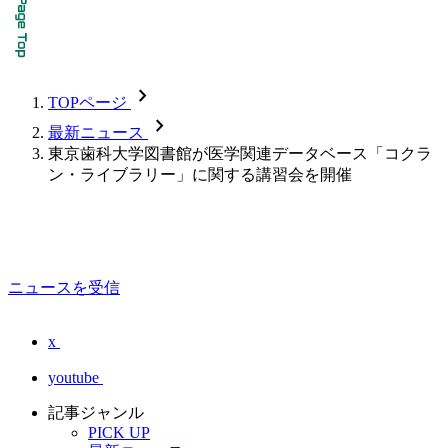
chevron_forward
TOPページ
chevron_forward
最新ニュース
東京歯科大学図書館が医学関連データベース「コクラ
ン・ライブラリー」に関する講習会を開催
ニュースを受信
x
youtube
記事ジャンル
PICK UP