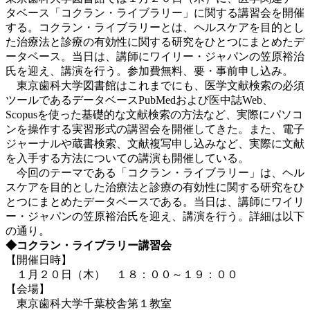
タベース「コクラン・ライブラリー」に関する講習会を開催
する。コクラン・ライブラリーとは、ヘルスケアを目的とし
た治療法と診療の有効性に関する研究をひとつにまとめたデ
ータベース。当日は、講師にワイリー・ジャパンの笠原裕治
氏を迎え、講演を行う。参加費無料、要・事前申し込み。
東京歯科大学図書館はこれまでにも、医学文献検索の必須
ツールであるデータベースPubMedおよび医中誌Web、
Scopusを使った基礎的な文献検索の方法など、実際にパソコ
ンを操作する実習形式の講習会を開催してきた。また、電子
ジャーナルや蔵書検索、文献複写申し込みなど、実際に文献
を入手する方法についての講演も開催している。
今回のテーマである「コクラン・ライブラリー」は、ヘル
スケアを目的とした治療法と診療の有効性に関する研究をひ
とつにまとめたデータベースである。当日は、講師にワイリ
ー・ジャパンの笠原裕治氏を迎え、講演を行う。詳細は以下
の通り。
◆コクラン・ライブラリー講習会
【開催日時】
１月２０日（木） １８：００～１９：００
【会場】
東京歯科大学千葉校舎第１教室