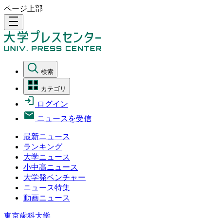
ページ上部
density_medium
検索
カテゴリ
ログイン
ニュースを受信
最新ニュース
ランキング
大学ニュース
小中高ニュース
大学発ベンチャー
ニュース特集
動画ニュース
東京歯科大学