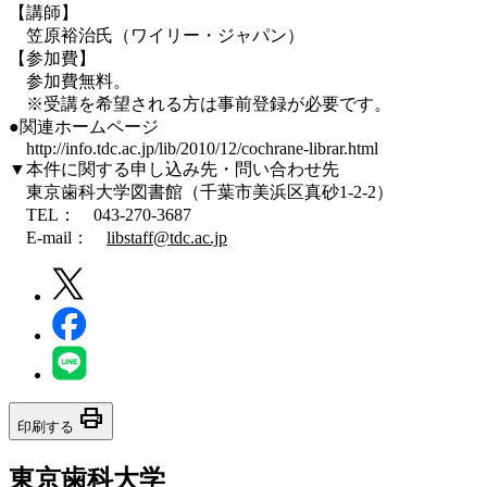
【講師】
笠原裕治氏（ワイリー・ジャパン）
【参加費】
参加費無料。
※受講を希望される方は事前登録が必要です。
●関連ホームページ
http://info.tdc.ac.jp/lib/2010/12/cochrane-librar.html
▼本件に関する申し込み先・問い合わせ先
東京歯科大学図書館（千葉市美浜区真砂1-2-2）
TEL： 043-270-3687
E-mail：
libstaff@tdc.ac.jp
print
印刷する
東京歯科大学