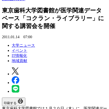
東京歯科大学図書館が医学関連データ
ベース「コクラン・ライブラリー」に
関する講習会を開催
2011.01.14 07:00
大学ニュース
イベント
IT情報化
地域貢献
print
印刷する
東京歯科大学図書館では１月２０日（木）に、医学関連デー