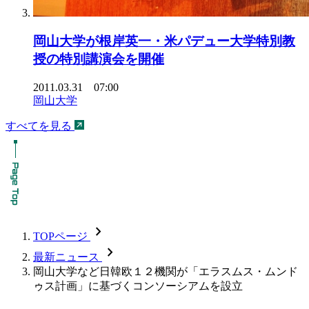
岡山大学が根岸英一・米パデュー大学特別教
授の特別講演会を開催
2011.03.31 07:00
岡山大学
すべてを見る
chevron_forward
TOPページ
chevron_forward
最新ニュース
岡山大学など日韓欧１２機関が「エラスムス・ムンド
ゥス計画」に基づくコンソーシアムを設立