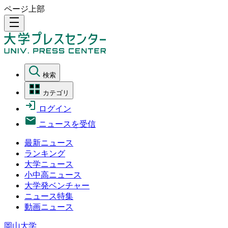
ページ上部
density_medium
検索
カテゴリ
ログイン
ニュースを受信
最新ニュース
ランキング
大学ニュース
小中高ニュース
大学発ベンチャー
ニュース特集
動画ニュース
岡山大学