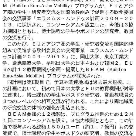
Ｍ（Build on Euro-Asian Mobility）プログラムが、ＥＵとアジ
ア圏の学生・研究者交流を国際的枠組みで促進する欧州委員
会の交流事業「エラスムス・ムンドゥス計画２００９－２０
１３」に採択され、コンソーシアムを設立した。今後は３協
力機関とともに、博士課程の学生やポスドクの研究者、教員
の交流を行う。
このたび、ＥＵとアジア圏の学生・研究者交流を国際的枠
組みで促進する欧州委員会の交流事業「エラスムス・ムンド
ゥス計画２００９－２０１３」に、岡山大学、東京工業大
学、慶應義塾大学、早稲田大学の日本４および韓国２、ＥＵ
６の計１２教育機関が企画・提案したＢＥＡＭ（Build on
Euro-Asian Mobility）プログラムが採択された。
同計画は第II期目で、予算や関連地域は過去最大規模。こ
の計画において、初めて日本の大学とＥＵの教育機関が対等
に連携し、博士課程の学生やポスドク研究者、常勤教職員の
３つのレベルでの相互交流が行われる。これにより両地域間
の研究交流の体制の強化が見込まれる。
ＢＥＡＭ参加の１２機関は、プログラム推進のため１２月
１日にコンソーシアムを設立。３協力機関とともに、この計
画で授与される総額１５０万ユーロ（約１．７億円）もの交
流費で、博士課程の学生やポスドクの研究者、教員の交流を