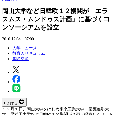
岡山大学など日韓欧１２機関が「エラ
スムス・ムンドゥス計画」に基づくコ
ンソーシアムを設立
2010.12.04 07:00
大学ニュース
教育カリキュラム
国際交流
print
印刷する
１２月１日、岡山大学をはじめ東京工業大学、慶應義塾大
学、早稲田大学など日韓欧１２機関が企画・提案したＢＥＡ