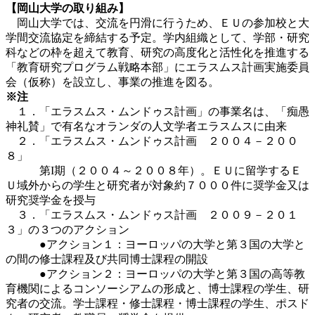
【岡山大学の取り組み】
岡山大学では、交流を円滑に行うため、ＥＵの参加校と大
学間交流協定を締結する予定。学内組織として、学部・研究
科などの枠を超えて教育、研究の高度化と活性化を推進する
「教育研究プログラム戦略本部」にエラスムス計画実施委員
会（仮称）を設立し、事業の推進を図る。
※注
１．「エラスムス・ムンドゥス計画」の事業名は、「痴愚
神礼賛」で有名なオランダの人文学者エラスムスに由来
２．「エラスムス・ムンドゥス計画 ２００４－２００
８」
第I期（２００４～２００８年）。ＥＵに留学するＥ
Ｕ域外からの学生と研究者が対象約７０００件に奨学金又は
研究奨学金を授与
３．「エラスムス・ムンドゥス計画 ２００９－２０１
３」の３つのアクション
●アクション１：ヨーロッパの大学と第３国の大学と
の間の修士課程及び共同博士課程の開設
●アクション２：ヨーロッパの大学と第３国の高等教
育機関によるコンソーシアムの形成と、博士課程の学生、研
究者の交流。学士課程・修士課程・博士課程の学生、ポスド