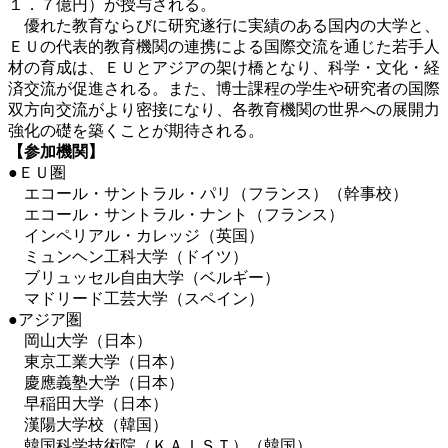
１．７億円）が授与される。
優れた教育ならびに研究遂行に実績のある国内の大学と、
ＥＵの代表的教育機関の連携による国際交流を通じた若手人
材の育成は、ＥＵとアジアの架け橋となり、科学・文化・経
済交流が促進される。また、博士課程の学生や研究者の国際
双方向交流がより密接になり、各教育機関の世界への展開力
強化の礎を築くことが期待される。
【参加機関】
●ＥＵ圏
エコール・サントラル・パリ（フランス）（幹事校）
エコール・サントラル・ナント（フランス）
インペリアル・カレッジ（英国）
ミュンヘン工科大学（ドイツ）
ブリュッセル自由大学（ベルギー）
マドリード工芸大学（スペイン）
●アジア圏
岡山大学（日本）
東京工業大学（日本）
慶應義塾大学（日本）
早稲田大学（日本）
漢陽大学校（韓国）
韓国科学技術院（ＫＡＩＳＴ）（韓国）