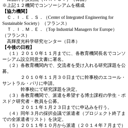
※上記１２機関でコンソーシアムを構成
【協力機関】
Ｃ．Ｉ．Ｅ．Ｓ．（Center of Integrated Engineering for
Sustainable Society）（フランス）
Ｔ．Ｉ．Ｍ．Ｅ．（Top Industrial Managers for Europe）
（フランス）
高輝度光科学研究センター（日本）
【今後の日程】
（１）２０１０年１１月までに、各教育機関長名でコンソ
ーシアム設立同意文書に署名。
（２）各教育機関内で、交流者を受け入れる研究課題を公
募。
２０１０年１１月３０日までに幹事校のエコール・
サントラル・パリに申請。
幹事校にて研究課題を決定。
（３）各教育機関で、派遣を希望する博士課程の学生・ポ
スドク研究者・教員を公募。
２０１１年１月２３日までに申込みを行う。
（４）同年３月の採択会議で派遣者（プロジェクト終了ま
での全派遣者リスト）を決定。
（５）２０１１年１０月から派遣（２０１４年７月まで）