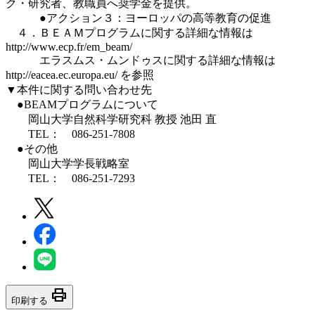
ク・研究者、教職員へ奨学金を提供。
●アクション３：ヨーロッパの高等教育の促進
４．ＢＥＡＭプログラムに関する詳細な情報は
http://www.ecp.fr/em_beam/
エラスムス・ムンドゥスに関する詳細な情報は
http://eacea.ec.europa.eu/ を参照
▼本件に関する問い合わせ先
●BEAMプログラムについて
岡山大学自然科学研究科 教授 池田 直
TEL： 086-251-7808
●その他
岡山大学学長戦略室
TEL： 086-251-7293
print
印刷する