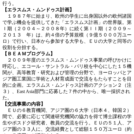
行う。
【エラスムス・ムンドゥス計画】
１９８７年に始まり、欧州の学生に出身国以外の欧州諸国
で学ぶ機会を提供してきた「エラスムス計画」の世界版。第
Ｉ期（２００４～２００８年）に続く第ＩＩ期（２００９～
２０１３ 年）は、約４倍の予算規模（９億５０００万ユー
ロ）で行い、日本から参加する大学も、ＥＵの大学と同等の
役割を分担する。
【ＢＥＡＭプログラム】
２００９年度のエラスムス・ムンドゥス事業の呼びかけに
呼応し、エコール・サントラル・パリ校を中心にした１５機
関が、高等教育・研究および管理の分野で、ヨーロッパとア
ジア圏工業国に学術と人材育成面で交流をもたらすことを目
的に企画。エラスムス・ムンドゥス計画のアクション２（注
３）、East Asia部門に応募した７件の中から、唯一採択され
た。
【交流事業の内容】
ＥＵの６教育機関、アジア圏の６大学（日本４、韓国２）
間で、必要に応じて関連研究機関の協力を得て博士課程の学
生やポスドク研究者、教員の交流を行う。ＥＵの５１人、ア
ジア圏の３３人に、交流経費として総額１５０万ユーロ（約