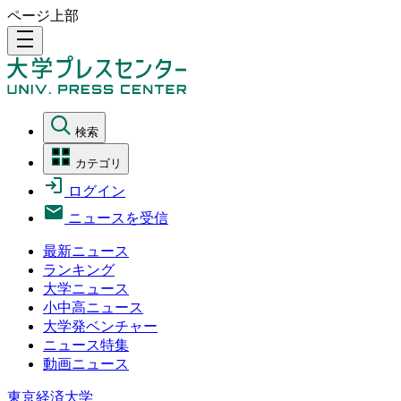
ページ上部
density_medium
検索
カテゴリ
ログイン
ニュースを受信
最新ニュース
ランキング
大学ニュース
小中高ニュース
大学発ベンチャー
ニュース特集
動画ニュース
東京経済大学