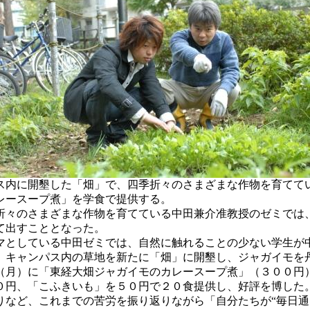
ス内に開墾した「畑」で、四季折々のさまざまな作物を育てて
レースープ煮」を学食で提供する。
々のさまざまな作物を育てている中田兼介准教授のゼミでは
て出すこととなった。
としている中田ゼミでは、自然に触れることの少ない学生が中
、キャンパス内の草地を新たに「畑」に開墾し、ジャガイモを
月）に「東経大畑ジャガイモのカレースープ煮」（３００円
０円、「こふきいも」を５０円で２０食提供し、好評を博した
など、これまでの苦労を振り返りながら「自分たちが“毎日通