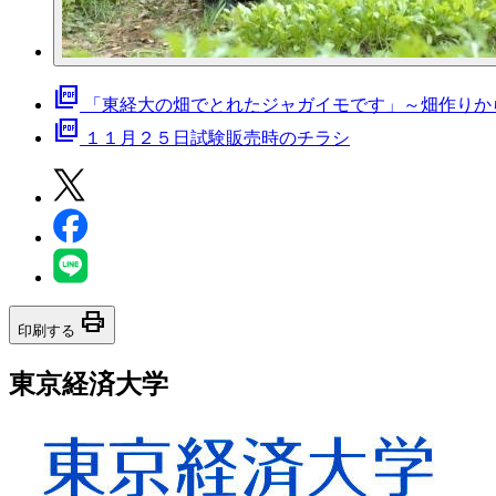
picture_as_pdf
「東経大の畑でとれたジャガイモです」～畑作りか
picture_as_pdf
１１月２５日試験販売時のチラシ
print
印刷する
東京経済大学