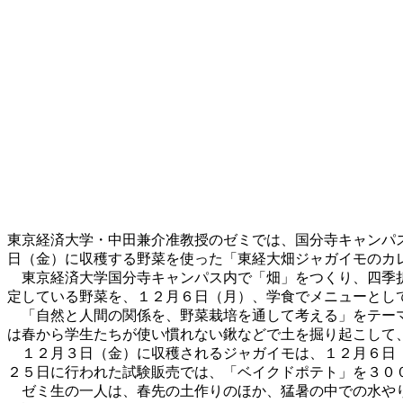
東京経済大学・中田兼介准教授のゼミでは、国分寺キャンパ
日（金）に収穫する野菜を使った「東経大畑ジャガイモのカ
東京経済大学国分寺キャンパス内で「畑」をつくり、四季折
定している野菜を、１２月６日（月）、学食でメニューとし
「自然と人間の関係を、野菜栽培を通して考える」をテーマ
は春から学生たちが使い慣れない鍬などで土を掘り起こして
１２月３日（金）に収穫されるジャガイモは、１２月６日（
２５日に行われた試験販売では、「ベイクドポテト」を３０
ゼミ生の一人は、春先の土作りのほか、猛暑の中での水やり