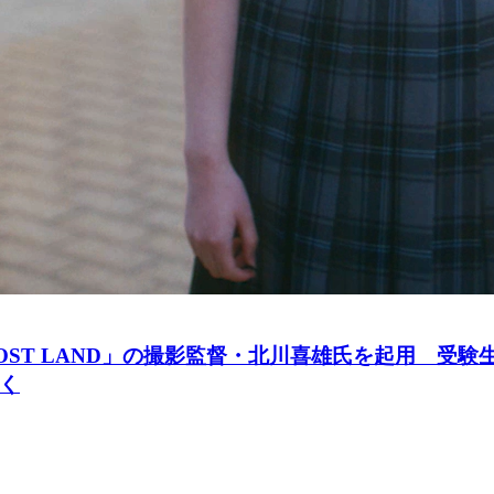
ST LAND」の撮影監督・北川喜雄氏を起用 受
く