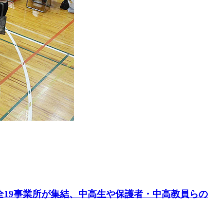
―全19事業所が集結、中高生や保護者・中高教員らの