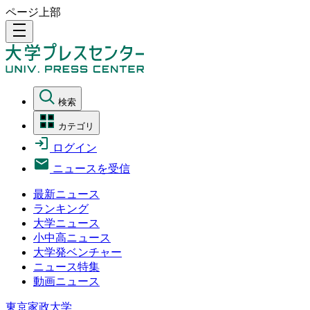
ページ上部
density_medium
検索
カテゴリ
ログイン
ニュースを受信
最新ニュース
ランキング
大学ニュース
小中高ニュース
大学発ベンチャー
ニュース特集
動画ニュース
東京家政大学