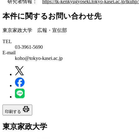
研究者情報：
https://tk-kenkyugyoseki.tokyo-kasei.ac.jp/tk
本件に関するお問い合わせ先
東京家政大学 広報・宣伝部
TEL
03-3961-5690
E-mail
koho@tokyo-kasei.ac.jp
print
印刷する
東京家政大学