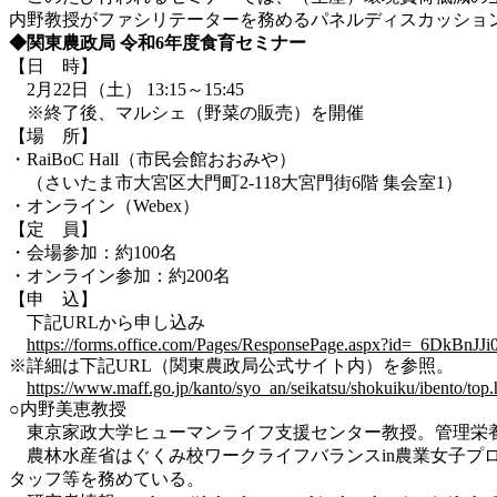
内野教授がファシリテーターを務めるパネルディスカッショ
◆関東農政局
令和
6
年度食育セミナー
【日 時】
2月22日（土） 13:15～15:45
※終了後、マルシェ（野菜の販売）を開催
【場 所】
・RaiBoC Hall（市民会館おおみや）
（さいたま市大宮区大門町2-118大宮門街6階 集会室1）
・オンライン（Webex）
【定 員】
・会場参加：約100名
・オンライン参加：約200名
【申 込】
下記URLから申し込み
https://forms.office.com/Pages/ResponsePage.aspx?i
※詳細は下記URL（関東農政局公式サイト内）を参照。
https://www.maff.go.jp/kanto/syo_an/seikatsu/shokuiku/ibento/top.
○内野美恵教授
東京家政大学ヒューマンライフ支援センター教授。管理栄
農林水産省はぐくみ校ワークライフバランスin農業女子プ
タッフ等を務めている。