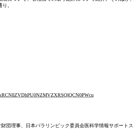
通り。
WNVIzTkRCNllZVDhPU0NZMVZXRSQlQCN0PWcu
ご財団理事、日本パラリンピック委員会医科学情報サポートス