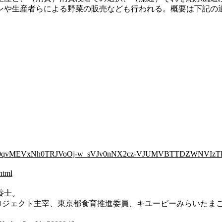
ンや生産者らによる野菜の販売なども行われる。概要は下記の
d=_6DkBnJJi0qvMEVxNh0TRJVoOj-w_sVJv0nNX2cz-VJUMVBTTDZ
html
養士。
ロジェクト主宰、東京都食育推進委員、キユーピーみらいたま