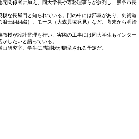
地元関係者に加え、同大学長や専務理事らが参列し、熊谷市長
規模な長屋門と知られている。門の中には部屋があり、剣術道
の浪士組組織）、モース（大森貝塚発見）など、幕末から明治
准教授が設計監理を行い、実際の工事には同大学生もインター
活かしたいと語っている。
横山研究室、学生に感謝状が贈呈される予定だ。