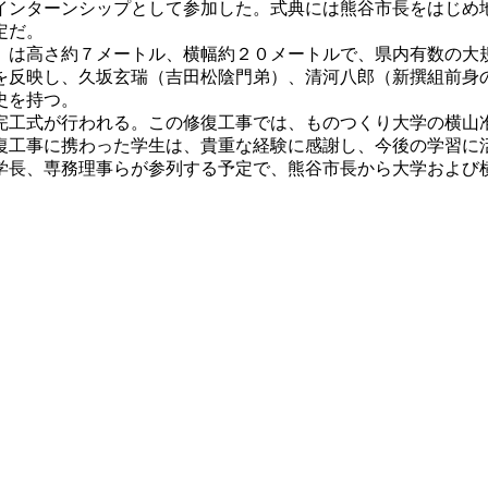
インターンシップとして参加した。式典には熊谷市長をはじめ
定だ。
は高さ約７メートル、横幅約２０メートルで、県内有数の大
を反映し、久坂玄瑞（吉田松陰門弟）、清河八郎（新撰組前身
史を持つ。
工式が行われる。この修復工事では、ものつくり大学の横山
復工事に携わった学生は、貴重な経験に感謝し、今後の学習に
長、専務理事らが参列する予定で、熊谷市長から大学および