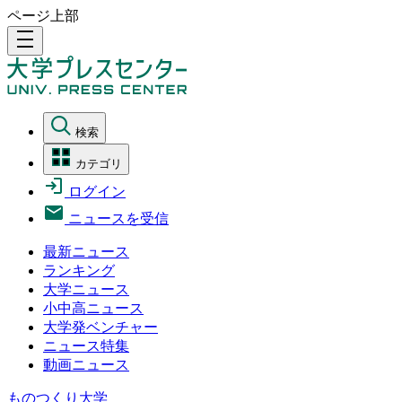
ページ上部
density_medium
検索
カテゴリ
ログイン
ニュースを受信
最新ニュース
ランキング
大学ニュース
小中高ニュース
大学発ベンチャー
ニュース特集
動画ニュース
ものつくり大学