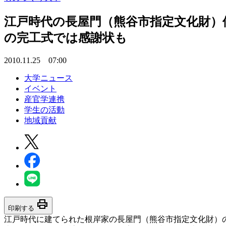
江戸時代の長屋門（熊谷市指定文化財）
の完工式では感謝状も
2010.11.25 07:00
大学ニュース
イベント
産官学連携
学生の活動
地域貢献
print
印刷する
江戸時代に建てられた根岸家の長屋門（熊谷市指定文化財）