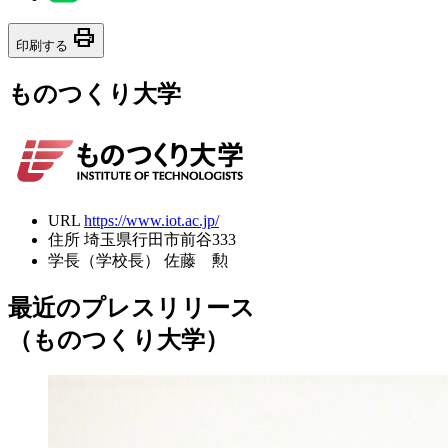
print
印刷する
ものつくり大学
URL
https://www.iot.ac.jp/
住所
埼玉県行田市前谷333
学長（学校長）
佐藤 勲
最近のプレスリリース
（ものつくり大学）