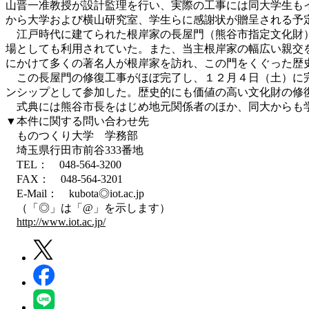
山晋一准教授が設計監理を行い、実際の工事には同大学生も
から大学および横山研究室、学生らに感謝状が贈呈される予
江戸時代に建てられた根岸家の長屋門（熊谷市指定文化財）
場としても利用されていた。また、当主根岸家の幅広い親交
にかけて多くの著名人が根岸家を訪れ、この門をくぐった歴
この長屋門の修復工事がほぼ完了し、１２月４日（土）に完
ンシップとして参加した。歴史的にも価値の高い文化財の修
式典には熊谷市長をはじめ地元関係者のほか、同大からも学
▼本件に関する問い合わせ先
ものつくり大学 学務部
埼玉県行田市前谷333番地
TEL： 048-564-3200
FAX： 048-564-3201
E-Mail： kubota◎iot.ac.jp
（「◎」は「@」を示します）
http://www.iot.ac.jp/