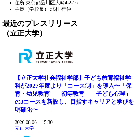
住所
東京都品川区大崎4-2-16
学長（学校長）
北村 行伸
最近のプレスリリース
（立正大学）
【立正大学社会福祉学部】子ども教育福祉学
科が2027年度より「コース制」を導入〜「保
育・幼児教育」「初等教育」「子ども心理」
の3コースを新設し、目指すキャリアと学びを
明確化〜
2026.08.06 15:30
立正大学