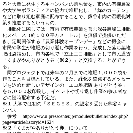
ると大量に発生するキャンパスの落ち葉を、市内の有機農家
や大学生ボランティアの協力で堆肥化し、「緑のカーテン」
などに取り組む家庭に配布することで、熊谷市内の温暖化対
策を推進するというもの。
堆肥化に際しては、市内で有機農業を営む深谷農場に堆肥
化スペース（約１００平方メートル）を無償で提供いただ
き、定期開催する「農業体験オープンデー」などの機会に、
市民や学生が堆肥の切り返し作業を行う。完成した落ち葉堆
肥は袋詰めし、市内各地で「立正エコ堆肥」として市民通貨
「くまがやありがとう券（
※２
）」と交換することができ
る。
同プロジェクトでは来年の２月までに堆肥１,０００袋を
作ることを目標としている。また、緑化を啓発するメッセー
ジを込めた新しいデザインの「エコ堆肥版 ありがとう券」
を５,０００枚印刷し、イベントや切り返し作業の参加者な
どに随時配布する予定だ。
※１
大学では初の「ＳＥＧＥＳ」の認定を受けた熊谷キャ
ンパス
参考： http://www.u-presscenter.jp/modules/bulletin/index.php?
page=article&storyid=1624
※２
「くまがやありがとう券」について