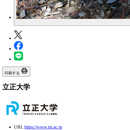
print
印刷する
立正大学
URL
https://www.ris.ac.jp