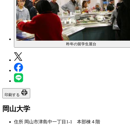
昨年の留学生屋台
print
印刷する
岡山大学
住所
岡山市津島中一丁目1-1 本部棟４階