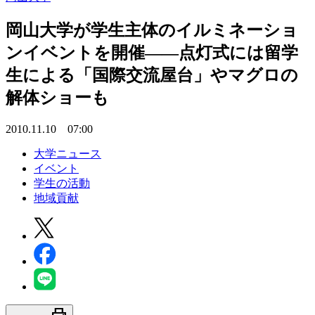
岡山大学が学生主体のイルミネーショ
ンイベントを開催――点灯式には留学
生による「国際交流屋台」やマグロの
解体ショーも
2010.11.10 07:00
大学ニュース
イベント
学生の活動
地域貢献
print