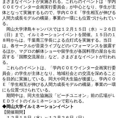
まざまなイベントが実施される。これらのイベントは「学内
ＣＯＥウインター企画実行委員会」が中心となり、学生が主
体となって実施するもので、学内ＣＯＥ「学生相互が伸びる
人間力成長モデルの構築」事業の一環にも位置づけられてい
る。
岡山大学津島キャンパスでは１２月１５日（水）～２６日
（日）まで、イルミネーションイベントを開催。１５日の１
８時からは、千葉喬三学長による点灯式を実施する。当日
は、各サークルが音楽ライブなどのパフォーマンスを披露す
るほか、マグロの解体ショーや留学生が各国料理の屋台を出
店する「国際交流屋台」など、さまざまなイベントが行われ
る。
これらのイベントは、「学内ＣＯＥウインター企画実行委
員会」の学生が主体となり、地域社会との交流を深めること
を目的に実施している。同大や同大生協が後援し、学内ＣＯ
Ｅ「学生相互が伸びる人間力成長モデルの構築」事業の一環
にも位置づけられている。
期間中は、同大生協施設「ピーチユニオン」前の広場がＬ
ＥＤライトのイルミネーションで彩られる。
◆岡山大学イルミネーションイベント
【開催期間】
１２月１５日（水）～１２月２６日（日）