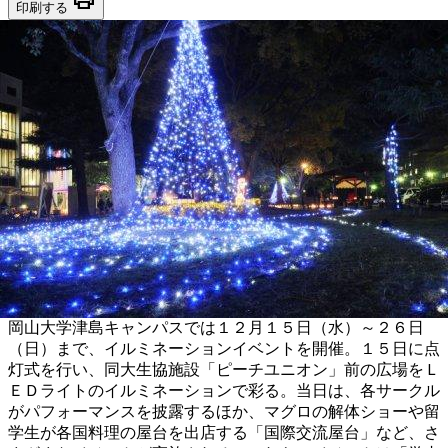
印刷する
岡山大学津島キャンパスでは１２月１５日（水）～２６日
（日）まで、イルミネーションイベントを開催。１５日に点
灯式を行い、同大生協施設「ピーチユニオン」前の広場をＬ
ＥＤライトのイルミネーションで彩る。当日は、各サークル
がパフォーマンスを披露するほか、マグロの解体ショーや留
学生が各国料理の屋台を出店する「国際交流屋台」など、さ