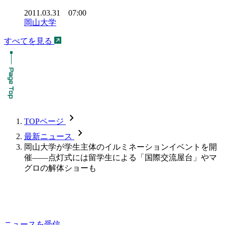
2011.03.31 07:00
岡山大学
すべてを見る
chevron_forward
TOPページ
chevron_forward
最新ニュース
岡山大学が学生主体のイルミネーションイベントを開
催――点灯式には留学生による「国際交流屋台」やマ
グロの解体ショーも
ニュースを受信