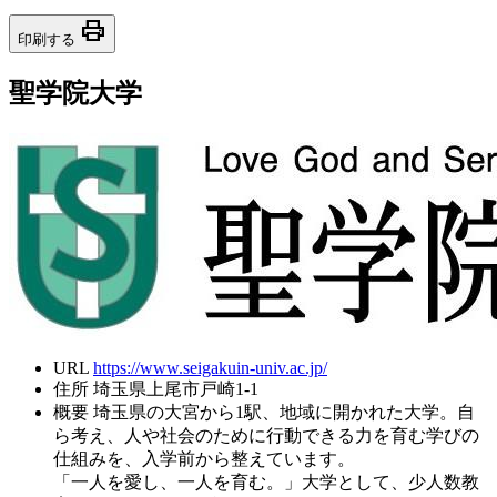
print
印刷する
聖学院大学
URL
https://www.seigakuin-univ.ac.jp/
住所
埼玉県上尾市戸崎1-1
概要
埼玉県の大宮から1駅、地域に開かれた大学。自
ら考え、人や社会のために行動できる力を育む学びの
仕組みを、入学前から整えています。
「一人を愛し、一人を育む。」大学として、少人数教