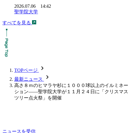
2026.07.06 14:42
聖学院大学
すべてを見る
chevron_forward
TOPページ
chevron_forward
最新ニュース
高さ８ｍのヒマラヤ杉に１０００球以上のイルミネー
ション――聖学院大学が１１月２４日に「クリスマス
ツリー点火祭」を開催
ニュースを受信