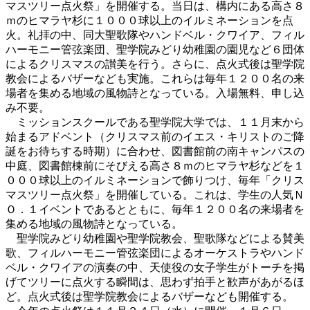
マスツリー点火祭」を開催する。当日は、構内にある高さ８
ｍのヒマラヤ杉に１０００球以上のイルミネーションを点
火。礼拝の中、同大聖歌隊やハンドベル・クワイア、フィル
ハーモニー管弦楽団、聖学院みどり幼稚園の園児など６団体
によるクリスマスの讃美を行う。さらに、点火式後は聖学院
教会によるバザーなども実施。これらは毎年１２００名の来
場者を集める地域の風物詩となっている。入場無料、申し込
み不要。
ミッションスクールである聖学院大学では、１１月末から
始まるアドベント（クリスマス前のイエス・キリストのご降
誕をお待ちする時期）に合わせ、図書館前の南キャンパスの
中庭、図書館棟前にそびえる高さ８ｍのヒマラヤ杉などを１
０００球以上のイルミネーションで飾りつけ、毎年「クリス
マスツリー点火祭」を開催している。これは、学生の人気Ｎ
Ｏ．１イベントであるとともに、毎年１２００名の来場者を
集める地域の風物詩となっている。
聖学院みどり幼稚園や聖学院教会、聖歌隊などによる賛美
歌、フィルハーモニー管弦楽団によるオーケストラやハンド
ベル・クワイアの演奏の中、天使役の女子学生がトーチを掲
げてツリーに点火する瞬間は、思わず拍手と歓声があがるほ
ど。点火式後は聖学院教会によるバザーなども開催する。