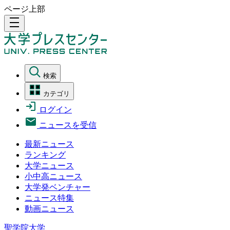
ページ上部
density_medium
検索
カテゴリ
ログイン
ニュースを受信
最新ニュース
ランキング
大学ニュース
小中高ニュース
大学発ベンチャー
ニュース特集
動画ニュース
聖学院大学