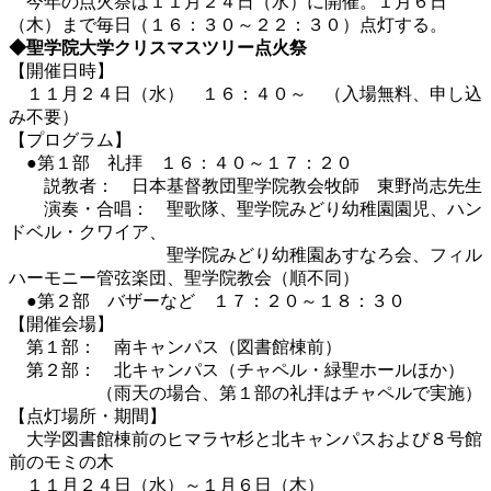
今年の点火祭は１１月２４日（水）に開催。１月６日
（木）まで毎日（１６：３０～２２：３０）点灯する。
◆聖学院大学クリスマスツリー点火祭
【開催日時】
１１月２４日（水） １６：４０～ （入場無料、申し込
み不要）
【プログラム】
●第１部 礼拝 １６：４０～１７：２０
説教者： 日本基督教団聖学院教会牧師 東野尚志先生
演奏・合唱： 聖歌隊、聖学院みどり幼稚園園児、ハン
ドベル・クワイア、
聖学院みどり幼稚園あすなろ会、フィル
ハーモニー管弦楽団、聖学院教会（順不同）
●第２部 バザーなど １７：２０～１８：３０
【開催会場】
第１部： 南キャンパス（図書館棟前）
第２部： 北キャンパス（チャペル・緑聖ホールほか）
（雨天の場合、第１部の礼拝はチャペルで実施）
【点灯場所・期間】
大学図書館棟前のヒマラヤ杉と北キャンパスおよび８号館
前のモミの木
１１月２４日（水）～１月６日（木）