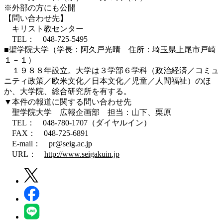
※外部の方にも公開
【問い合わせ先】
キリスト教センター
TEL： 048-725-5495
■聖学院大学（学長：阿久戸光晴 住所：埼玉県上尾市戸崎
１－１）
１９８８年設立。大学は３学部６学科（政治経済／コミュ
ニティ政策／欧米文化／日本文化／児童／人間福祉）のほ
か、大学院、総合研究所を有する。
▼本件の報道に関する問い合わせ先
聖学院大学 広報企画部 担当：山下、栗原
TEL： 048-780-1707（ダイヤルイン）
FAX： 048-725-6891
E-mail： pr@seig.ac.jp
URL：
http://www.seigakuin.jp