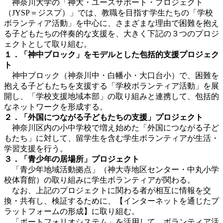
神奈川大学の「神大・ユースサポート・プロジェクト
（JYSP＝ジスプ）」では、教職を目指す学生たちの「学校
ボランティア活動」を中心に、さまざまな理由で困難を抱え
る子どもたちの伴奏的な支援を、大きく下記の３つのプロジ
ェクトとして取り組む。
１．「神中ブロック」をモデルとした包括的支援プロジェク
ト
神中ブロック（神奈川中・白幡小・大口台小）で、困難を
抱える子どもたちを支援する「学校ボランティア活動」を展
開し、「学校支援地域本部」の取り組みと連携して、包括的
なネットワークを形成する。
２．「外国につながる子どもたちの支援」プロジェクト
神奈川区内の小中学校で増え始めた「外国につながる子ど
もたち」に対して、留学生を含む学生ボランティアが生活・
学習支援を行う。
３．「青少年の居場所」プロジェクト
「青少年地域活動拠点」（神大寺地区センター・中丸小学
校体育館）の取り組みに学生ボランティアが関わる。
なお、上記のプロジェクトに関わる者が相互に情報を交
換・共有し、検証するために、【インターネットを通じたプ
ラットフォームの形成】に取り組む。
「ポートフォリオシステム」を活用して、ボランティア活