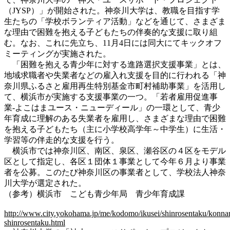
（JYSP）」が開始された。神奈川大学は、教職を目指す学
生たちの「学校ボランティア活動」などを通じて、さまざま
な理由で困難を抱える子どもたちの伴奏的な支援に取り組
む。なお、これに先立ち、11月4日には同大にてキックオフ
ミーティングが実施された。
「困難を抱える青少年に対する進路選択支援事業」とは、
地域求職者や失業者などの雇入れ支援を目的に行われる「神
奈川県ふるさと雇用再生特別基金市町村補助事業」を活用し
て、横浜市が実施する支援事業の一つ。「若者雇用促進事
業-よこはまユース・ニューディール」の一環として、青少
年育成に理解のある失業者を雇用し、さまざまな理由で困難
を抱える子どもたち（主に小学校高学年～中学生）に生活・
学習等の伴走的な支援を行う。
横浜市では神奈川区、南区、泉区、瀬谷区の４区をモデル
区として指定し、各区１団体１事業として今年６月より事業
者を公募。このたび神奈川区の事業者として、学校法人神奈
川大学が選定された。
（参考）横浜市 こども青少年局 青少年育成課
http://www.city.yokohama.jp/me/kodomo/ikusei/shinrosentaku/konna
shinrosentaku.html