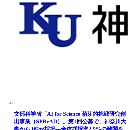
文部科学省「AI for Science 萌芽的挑戦研究創
出事業（SPReAD）」第1回公募で、神奈川大
学から3件が採択―全体採択率2.9%の難関を