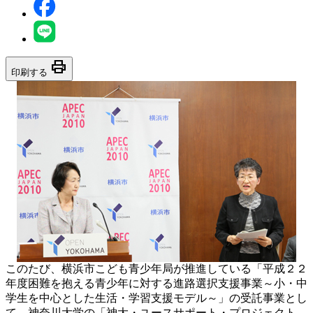
print
印刷する
このたび、横浜市こども青少年局が推進している「平成２２
年度困難を抱える青少年に対する進路選択支援事業～小・中
学生を中心とした生活・学習支援モデル～」の受託事業とし
て、神奈川大学の「神大・ユースサポート・プロジェクト