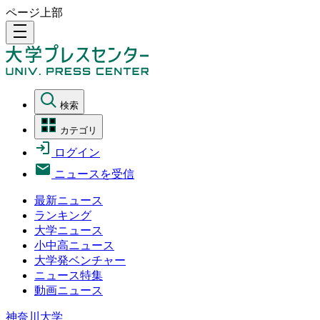
ページ上部
density_medium
検索
カテゴリ
ログイン
ニュースを受信
最新ニュース
ランキング
大学ニュース
小中高ニュース
大学発ベンチャー
ニュース特集
動画ニュース
神奈川大学