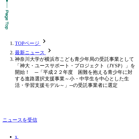
chevron_forward
TOPページ
chevron_forward
最新ニュース
神奈川大学が横浜市こども青少年局の受託事業として
「神大・ユースサポート・プロジェクト（JYSP）」を
開始！ ─「平成２２年度 困難を抱える青少年に対
する進路選択支援事業～小・中学生を中心とした生
活・学習支援モデル～」─の受託事業者に選定
ニュースを受信
x