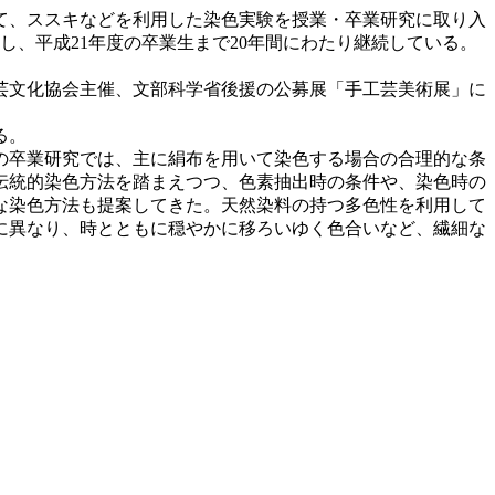
して、ススキなどを利用した染色実験を授業・卒業研究に取り入
、平成21年度の卒業生まで20年間にわたり継続している。
芸文化協会主催、文部科学省後援の公募展「手工芸美術展」に
る。
の卒業研究では、主に絹布を用いて染色する場合の合理的な条
伝統的染色方法を踏まえつつ、色素抽出時の条件や、染色時の
な染色方法も提案してきた。天然染料の持つ多色性を利用して
妙に異なり、時とともに穏やかに移ろいゆく色合いなど、繊細な