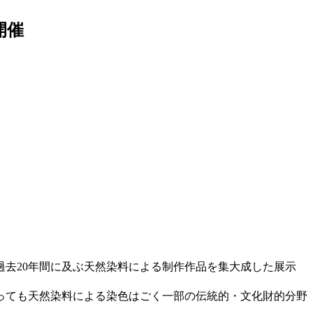
開催
、過去20年間に及ぶ天然染料による制作作品を集大成した展示
っても天然染料による染色はごく一部の伝統的・文化財的分野
。