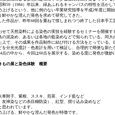
59（1984）年以来、緑あふれるキャンパスの特性を活か
上げるという、他に例のない卒業研究指導を平成2年度に開始し
う鮮やかな澄んだ発色を求めて研究してきた。
た作品が、昨年68回を重ねて惜しまれつつ終了した日本手工
わせて天然染料による染色の実技を経験するセミナーを開催す
の泥染め、あるいは各地の藍染めなどで知られている。同大
えた上で、その成果を作品制作に結び付ける方法をとっている。
どを分光光度計・色差計を用いて検証し、合理的で簡便な新た
4点の中から、今回は60点を展示する。染める度に発色が微
きもの展と染色体験 概要
車附子、紫根、ススキ、煎茶、インド藍など
友禅染などの糸目糊防染）、紅型、摺り込み染めなど
と思われています。
上げる、鮮やかな澄んだ発色が特徴です。