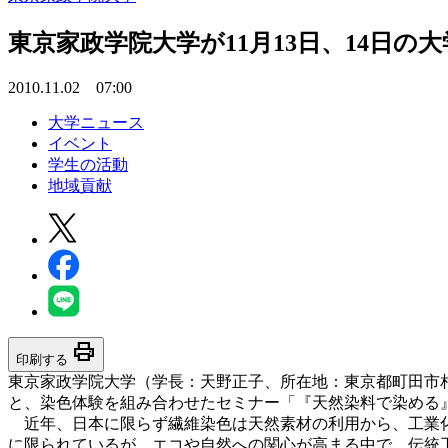
東京家政学院大学が11月13日、14日
2010.11.02 07:00
大学ニュース
イベント
学生の活動
地域貢献
print
印刷する
東京家政学院大学（学長：天野正子、所在地：東京都町田市相原
と、染色体験を組み合わせたセミナー「『天然染料で染める
近年、日本に限らず繊維染色は天然素材の利用から、工業化
に限られているが、エコや自然への関心が高まる中で、伝統