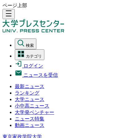
ページ上部
density_medium
検索
カテゴリ
ログイン
ニュースを受信
最新ニュース
ランキング
大学ニュース
小中高ニュース
大学発ベンチャー
ニュース特集
動画ニュース
東京家政学院大学