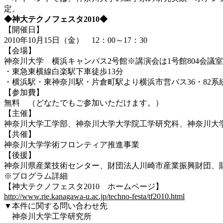
定。
◆神大テクノフェスタ2010◆
【開催日】
2010年10月15日（金） 12：00～17：30
【会場】
神奈川大学 横浜キャンパス2号館※講演会は1号館804会議室
・東急東横線白楽駅下車徒歩13分
・横浜駅・東神奈川駅・片倉町駅より横浜市営バス36・82系
【参加費】
無料 （どなたでもご参加いただけます。）
【主催】
神奈川大学工学部、神奈川大学大学院工学研究科、神奈川大
【共催】
神奈川大学学術フロンティア推進事業
【後援】
神奈川県産業技術センター、財団法人川崎市産業振興財団、
※プログラム詳細
【神大テクノフェスタ2010 ホームページ】
http://www.rie.kanagawa-u.ac.jp/techno-festa/tf2010.html
▼本件に関する問い合わせ先
神奈川大学工学研究所