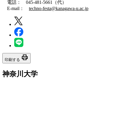
電話： 045-481-5661（代）
E-mail：
techno-festa@kanagawa-u.ac.jp
print
印刷する
神奈川大学