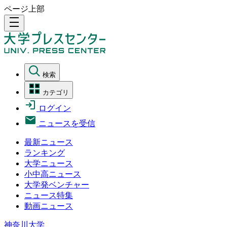
ページ上部
density_medium
検索
カテゴリ
ログイン
ニュースを受信
最新ニュース
ランキング
大学ニュース
小中高ニュース
大学発ベンチャー
ニュース特集
動画ニュース
神奈川大学