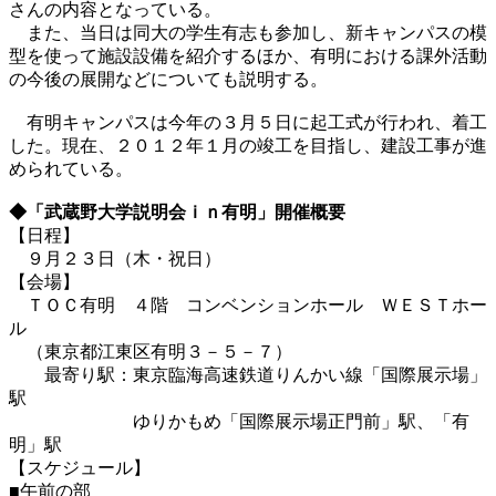
さんの内容となっている。
また、当日は同大の学生有志も参加し、新キャンパスの模
型を使って施設設備を紹介するほか、有明における課外活動
の今後の展開などについても説明する。
有明キャンパスは今年の３月５日に起工式が行われ、着工
した。現在、２０１２年１月の竣工を目指し、建設工事が進
められている。
◆「武蔵野大学説明会ｉｎ有明」開催概要
【日程】
９月２３日（木・祝日）
【会場】
ＴＯＣ有明 ４階 コンベンションホール ＷＥＳＴホー
ル
（東京都江東区有明３－５－７）
最寄り駅：東京臨海高速鉄道りんかい線「国際展示場」
駅
ゆりかもめ「国際展示場正門前」駅、「有
明」駅
【スケジュール】
■午前の部