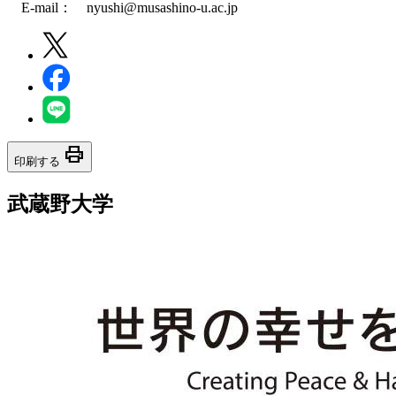
E-mail： nyushi@musashino-u.ac.jp
print
印刷する
武蔵野大学