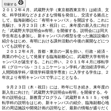
print
印刷する
２０１２年４月、武蔵野大学（東京都西東京市）は経済、文
化、科学技術などさまざまな情報を発信し、交流する拠点と
して、臨海副都心に「有明キャンパス」を開設する。これに
先駆け、９月２３日（木・祝日）に、来年度の新入生に向け
た「武蔵野大学説明会in有明」を開催する。説明会には同大
学生有志も参加し、新キャンパスの模型を使った施設設備の
紹介をはじめ、有明における課外活動の今後の展開などにつ
いても説明する。
２０１２年４月、首都・東京の一翼を担い、行政・経済・
商業の中心として発展する臨海副都心に、武蔵野大学有明キ
ャンパスが誕生する。これに伴い、２０１１年４月に移転学
科（グローバル・コミュニケーション学科／政治経済学科／
人間関係学科／環境学科環境学専攻）に入学する学生は、２
年次より有明キャンパスで学ぶこととなる。
９月２３日（木・祝日）には、昨年に引き続き、来年度の
新入生に向けた「武蔵野大学説明会in有明」を開催する。今
年の説明会は、新教育プログラム「武蔵野ＢＡＳＩＳ」や移
転学科の説明をはじめ、新キャンパスの紹介、臨海副都心地
区の周辺施設や開発計画の説明など、最新の情報が盛りだく