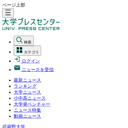
ページ上部
density_medium
検索
カテゴリ
ログイン
ニュースを受信
最新ニュース
ランキング
大学ニュース
小中高ニュース
大学発ベンチャー
ニュース特集
動画ニュース
武蔵野大学