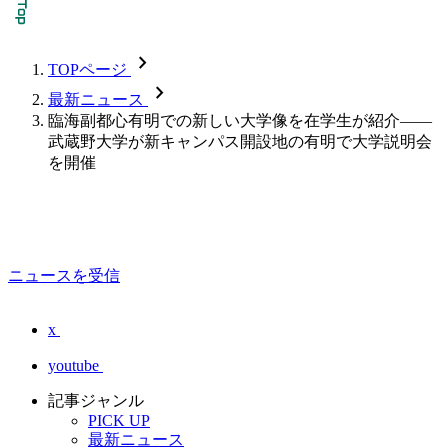
chevron_forward
TOPページ
chevron_forward
最新ニュース
臨海副都心有明での新しい大学像を在学生が紹介――
武蔵野大学が新キャンパス開設地の有明で大学説明会
を開催
ニュースを受信
x
youtube
記事ジャンル
PICK UP
最新ニュース