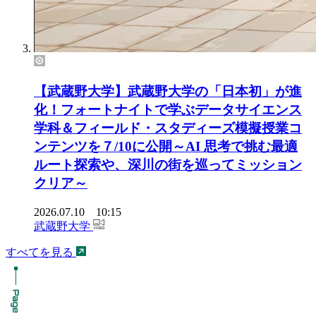
【武蔵野大学】武蔵野大学の「日本初」が進
化！フォートナイトで学ぶデータサイエンス
学科＆フィールド・スタディーズ模擬授業コ
ンテンツを７/10に公開～AI 思考で挑む最適
ルート探索や、深川の街を巡ってミッション
クリア～
2026.07.10 10:15
武蔵野大学
すべてを見る