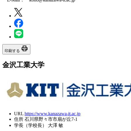
print
印刷する
金沢工業大学
URL
https://www.kanazawa-it.ac.jp
住所
石川県野々市市扇が丘7-1
学長（学校長）
大澤 敏