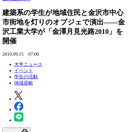
建築系の学生が地域住民と金沢市中心
市街地を灯りのオブジェで演出――金
沢工業大学が「金澤月見光路2010」を
開催
2010.09.15 07:00
大学ニュース
イベント
学生の活動
地域貢献
print