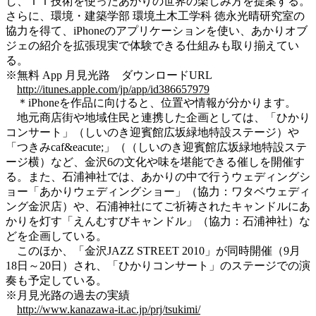
し、ＩＴ技術を使ったあかりの世界の楽しみ方を提案する。
さらに、環境・建築学部 環境土木工学科 徳永光晴研究室の
協力を得て、iPhoneのアプリケーションを使い、あかりオブ
ジェの紹介を拡張現実で体験できる仕組みも取り揃えてい
る。
※無料 App 月見光路 ダウンロードURL
http://itunes.apple.com/jp/app/id386657979
＊iPhoneを作品に向けると、位置や情報が分かります。
地元商店街や地域住民と連携した企画としては、「ひかり
コンサート」（しいのき迎賓館広坂緑地特設ステージ）や
「つきみcaf&eacute;」（（しいのき迎賓館広坂緑地特設ステ
ージ横）など、金沢6の文化や味を堪能できる催しを開催す
る。また、石浦神社では、あかりの中で行うウェディングシ
ョー「あかりウェディングショー」（協力：ワタベウェディ
ング金沢店）や、石浦神社にてご祈祷されたキャンドルにあ
かりを灯す「えんむすびキャンドル」（協力：石浦神社）な
どを企画している。
このほか、「金沢JAZZ STREET 2010」が同時開催（9月
18日～20日）され、「ひかりコンサート」のステージでの演
奏も予定している。
※月見光路の過去の実績
http://www.kanazawa-it.ac.jp/prj/tsukimi/