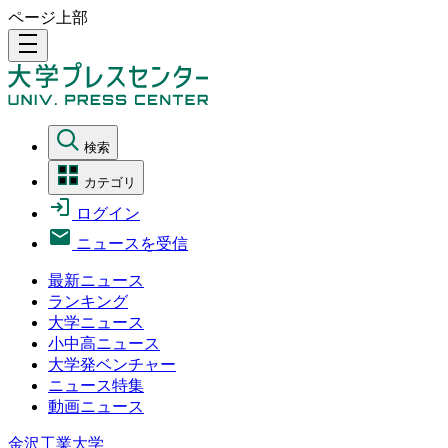
ページ上部
density_medium
検索
カテゴリ
ログイン
ニュースを受信
最新ニュース
ランキング
大学ニュース
小中高ニュース
大学発ベンチャー
ニュース特集
動画ニュース
金沢工業大学