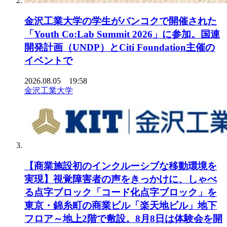
金沢工業大学の学生がバンコクで開催された
「Youth Co:Lab Summit 2026」に参加。国連
開発計画（UNDP）とCiti Foundation主催の
イベントで
2026.08.05 19:58
金沢工業大学
【商業施設初のインクルーシブな移動環境を
実現】視覚障害者の声をきっかけに、しゃべ
る点字ブロック「コード化点字ブロック」を
東京・錦糸町の商業ビル「楽天地ビル」地下
フロア～地上2階で敷設。8月8日は体験会を開