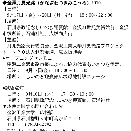
◆金澤月見光路（かなざわつきみこうろ）2010
【日時】
9月17日（金）～20日（月・祝） 18：00～22：00
【場所】
石川県政記念しいのき迎賓館、金沢21世紀美術館前、金沢
市役所前、石浦神社、広坂商店街
【主催】
月見光路実行委員会、金沢工業大学月見光路プロジェク
ト、ＮＰＯ法人趣都金澤、広坂振興会
●オープニングセレモニー
森源二金沢市副市長によるご協力代表あいさつを予定。
日時： 9月17日(金) 18：00～18：30
場所： しいのき迎賓館広坂緑地特設ステージ
●試験点灯
日時： 9月16日（木） 17：30～19：00
場所： 石川県政記念しいのき迎賓館、石浦神社
▼本件に関する問い合わせ先
金沢工業大学 広報課
石川県石川郡野々市町扇が丘７－１
TEL： 076-246-4784
E-Mail： koho@kanazawa-it.ac.jp