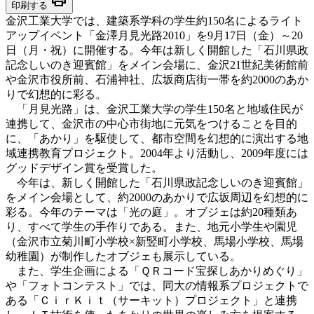
印刷する
金沢工業大学では、建築系学科の学生約150名によるライト
アップイベント「金澤月見光路2010」を9月17日（金）～20
日（月・祝）に開催する。今年は新しく開館した「石川県政
記念しいのき迎賓館」をメイン会場に、金沢21世紀美術館前
や金沢市役所前、石浦神社、広坂商店街一帯を約2000のあか
りで幻想的に彩る。
「月見光路」は、金沢工業大学の学生150名と地域住民が
連携して、金沢市の中心市街地に元気をつけることを目的
に、「あかり」を駆使して、都市空間を幻想的に演出する地
域連携教育プロジェクト。2004年より活動し、2009年度には
グッドデザイン賞を受賞した。
今年は、新しく開館した「石川県政記念しいのき迎賓館」
をメイン会場として、約2000のあかりで広坂周辺を幻想的に
彩る。今年のテーマは「光の庭」。オブジェは約20種類あ
り、すべて学生の手作りである。また、地元小学生や園児
（金沢市立菊川町小学校×新竪町小学校、馬場小学校、馬場
幼稚園）が制作したオブジェも展示している。
また、学生企画による「ＱＲコード宝探しあかりめぐり」
や「フォトコンテスト」では、同大の情報系プロジェクトで
ある「ＣｉｒＫｉｔ（サーキット）プロジェクト」と連携