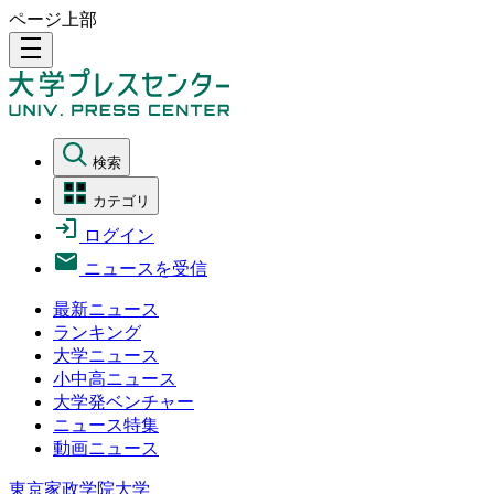
ページ上部
density_medium
検索
カテゴリ
ログイン
ニュースを受信
最新ニュース
ランキング
大学ニュース
小中高ニュース
大学発ベンチャー
ニュース特集
動画ニュース
東京家政学院大学