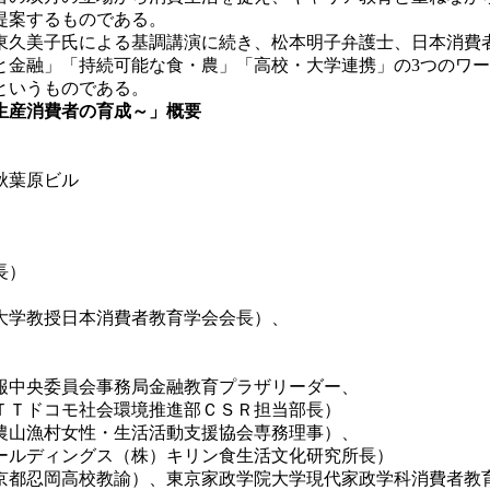
提案するものである。
久美子氏による基調講演に続き、松本明子弁護士、日本消費
と金融」「持続可能な食・農」「高校・大学連携」の3つのワ
というものである。
生産消費者の育成～」概要
葉原ビル
長）
授日本消費者教育学会会長）、
委員会事務局金融教育プラザリーダー、
環境推進部ＣＳＲ担当部長）
村女性・生活活動支援協会専務理事）、
株）キリン食生活文化研究所長）
高校教諭）、東京家政学院大学現代家政学科消費者教育