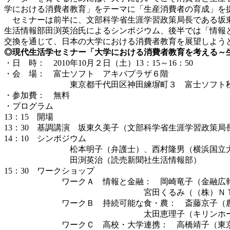
学における消費者教育」をテーマに「生産消費者の育成」を
セミナーは前半に、文部科学省生涯学習政策局長である坂東
生活情報部田渕英治氏によるシンポジウム、後半では「情報
交換を通じて、日本の大学における消費者教育を展望しよう
◎現代生活学セミナー「大学における消費者教育を考える～
・日 時： 2010年10月２日（土）13：15～16：50
・会 場： 富士ソフト アキバプラザ６階
東京都千代田区神田練塀町３ 富士ソフト秋
・参加費： 無料
・プログラム
13：15 開場
13：30 基調講演 坂東久美子（文部科学省生涯学習政策局
14：10 シンポジウム
松本明子（弁護士）、西村隆男（横浜国立大学教
田渕英治（読売新聞社生活情報部）
15：30 ワークショップ
ワークＡ 情報と金融： 岡崎竜子（金融広報中央
宮田くるみ（（株）ＮＴＴドコモ社会
ワークＢ 持続可能な食・農： 斎藤京子（農山漁
太田恵理子（キリンホールディングス（
ワークＣ 高校・大学連携： 高橋靖子（東京都忍岡