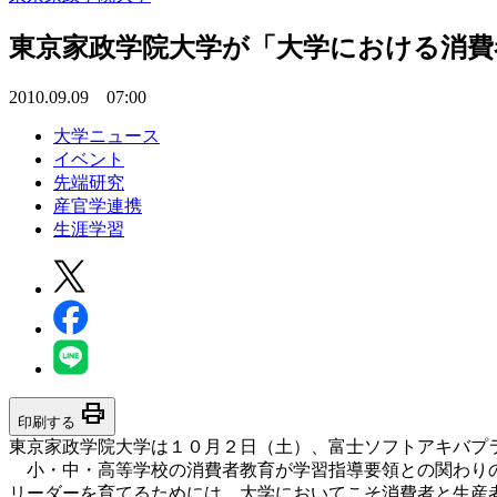
東京家政学院大学が「大学における消費
2010.09.09 07:00
大学ニュース
イベント
先端研究
産官学連携
生涯学習
print
印刷する
東京家政学院大学は１０月２日（土）、富士ソフトアキバプ
小・中・高等学校の消費者教育が学習指導要領との関わりの
リーダーを育てるためには、大学においてこそ消費者と生産