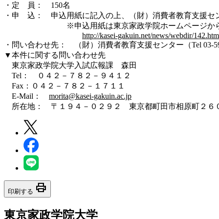
・定 員： 150名
・申 込： 申込用紙に記入の上、（財）消費者教育支援センターへF
※申込用紙は東京家政学院ホームページからダウ
http://kasei-gakuin.net/news/webdir/142.htm
・問い合わせ先： （財）消費者教育支援センター（Tel 03-5919
▼本件に関する問い合わせ先
東京家政学院大学入試広報課 森田
Tel： ０４２－７８２－９４１２
Fax：０４２－７８２－１７１１
E-Mail：
morita@kasei-gakuin.ac.jp
所在地： 〒１９４－０２９２ 東京都町田市相原町２６
print
印刷する
東京家政学院大学