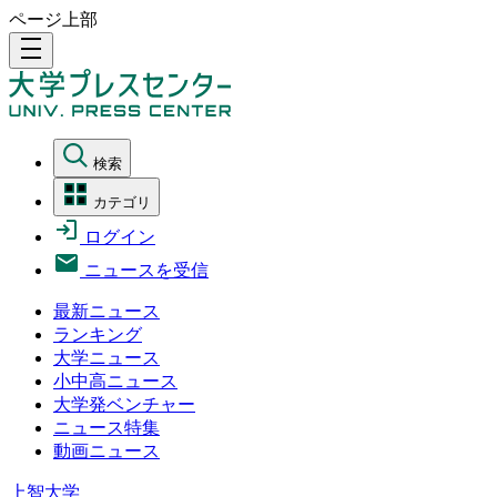
ページ上部
density_medium
検索
カテゴリ
ログイン
ニュースを受信
最新ニュース
ランキング
大学ニュース
小中高ニュース
大学発ベンチャー
ニュース特集
動画ニュース
上智大学