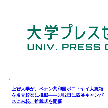
上智大学が、ベナン共和国ボニ・ヤイ大統領
を名誉校友に推戴――3月2日に四谷キャンパ
スに来校、推戴式を開催