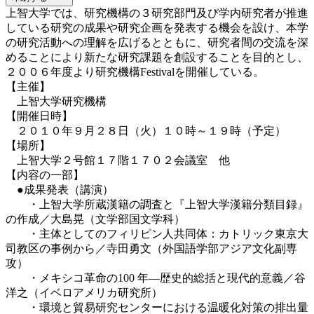
上智大学では、研究機構の３研究部門及び学内研究者が推進
している研究の成果や研究企画を発表する機会を設け、本学
の研究活動への理解を広げるとともに、研究者間の交流を深
めることにより新たな研究課題を創設することを目的とし、
２００６年度より研究機構Festivalを開催している。
【主催】
上智大学研究機構
【開催日時】
２０１０年９月２８日（火）１０時～１９時（予定）
【場所】
上智大学２号館１７階１７０２会議室 他
【内容の一部】
●成果発表（講演）
・上智大学所蔵漢籍の調査と『上智大学漢籍分類目録』
の作成／大島晃（文学部国文学科）
・主体としてのフィリピン人共同体：カトリック東京大
司教区の事例から／寺田勇文（外国語学部アジア文化副専
攻）
・メキシコ革命の100 年―歴史的総括と現代的意義／谷
洋之（イベロアメリカ研究所）
・環境と貿易研究センターにおける温暖化対策の排出量