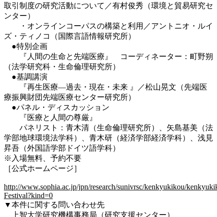
取引制度の研究活動について／有村俊秀（環境と貿易研究セ
ンター）
・オンラインコーパスの構築と利用／アントニオ・ルイ
ズ・ティノコ（国際言語情報研究所）
●特別企画
『人間の生命と先端医療』 コーディネーター：町野朔
（法学研究科・生命倫理研究所）
●基調講演
『再生医療―過去・現在・未来 』／松山晃文（先端医
療振興財団先端医療センター研究所）
●パネル・ディスカッション
『医療と人間の尊厳』
パネリスト：青木清（生命倫理研究所）、矢島基美（法
学部地球環境法学科）、青木研（経済学部経済学科）、浅見
昇吾（外国語学部ドイツ語学科）
※入場無料、予約不要
［公式ホームページ］
http://www.sophia.ac.jp/jpn/research/sunivrsc/kenkyukikou/kenkyuki
Festival?kind=0
▼本件に関する問い合わせ先
上智大学研究機構事務局（研究支援センター）