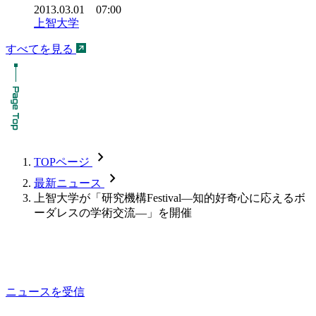
2013.03.01 07:00
上智大学
すべてを見る
chevron_forward
TOPページ
chevron_forward
最新ニュース
上智大学が「研究機構Festival―知的好奇心に応えるボ
ーダレスの学術交流―」を開催
ニュースを受信