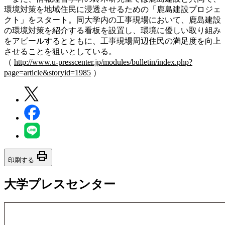
環境対策を地域住民に浸透させるための「鹿島建設プロジェ
クト」をスタート。同大学内の工事現場において、鹿島建設
の環境対策を紹介する看板を設置し、環境に優しい取り組み
をアピールするとともに、工事現場周辺住民の満足度を向上
させることを狙いとしている。
（
http://www.u-presscenter.jp/modules/bulletin/index.php?
page=article&storyid=1985
）
print
印刷する
大学プレスセンター