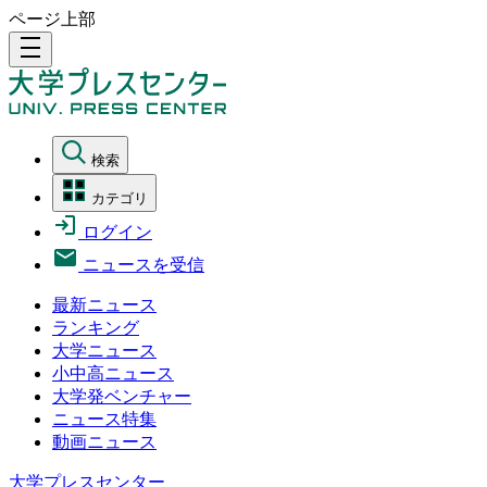
ページ上部
density_medium
検索
カテゴリ
ログイン
ニュースを受信
最新ニュース
ランキング
大学ニュース
小中高ニュース
大学発ベンチャー
ニュース特集
動画ニュース
大学プレスセンター