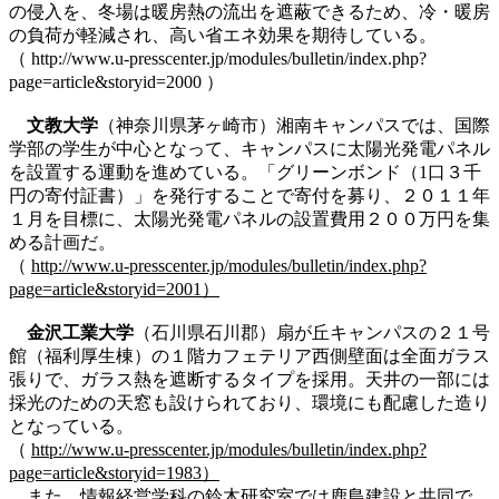
の侵入を、冬場は暖房熱の流出を遮蔽できるため、冷・暖房
の負荷が軽減され、高い省エネ効果を期待している。
（ http://www.u-presscenter.jp/modules/bulletin/index.php?
page=article&storyid=2000 ）
文教大学
（神奈川県茅ヶ崎市）湘南キャンパスでは、国際
学部の学生が中心となって、キャンパスに太陽光発電パネル
を設置する運動を進めている。「グリーンボンド（1口３千
円の寄付証書）」を発行することで寄付を募り、２０１１年
１月を目標に、太陽光発電パネルの設置費用２００万円を集
める計画だ。
（
http://www.u-presscenter.jp/modules/bulletin/index.php?
page=article&storyid=2001）
金沢工業大学
（石川県石川郡）扇が丘キャンパスの２１号
館（福利厚生棟）の１階カフェテリア西側壁面は全面ガラス
張りで、ガラス熱を遮断するタイプを採用。天井の一部には
採光のための天窓も設けられており、環境にも配慮した造り
となっている。
（
http://www.u-presscenter.jp/modules/bulletin/index.php?
page=article&storyid=1983）
また、情報経営学科の鈴木研究室では鹿島建設と共同で、