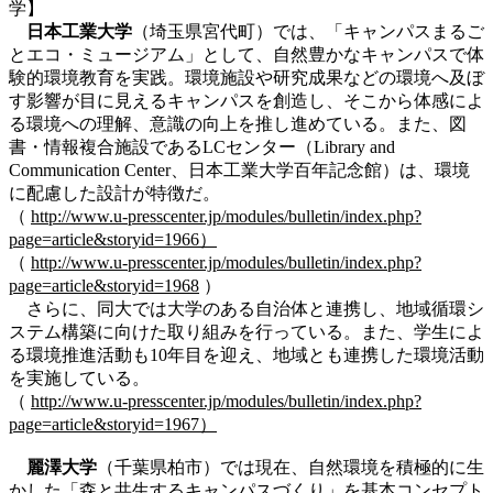
学】
日本工業大学
（埼玉県宮代町）では、「キャンパスまるご
とエコ・ミュージアム」として、自然豊かなキャンパスで体
験的環境教育を実践。環境施設や研究成果などの環境へ及ぼ
す影響が目に見えるキャンパスを創造し、そこから体感によ
る環境への理解、意識の向上を推し進めている。また、図
書・情報複合施設であるLCセンター（Library and
Communication Center、日本工業大学百年記念館）は、環境
に配慮した設計が特徴だ。
（
http://www.u-presscenter.jp/modules/bulletin/index.php?
page=article&storyid=1966）
（
http://www.u-presscenter.jp/modules/bulletin/index.php?
page=article&storyid=1968
）
さらに、同大では大学のある自治体と連携し、地域循環シ
ステム構築に向けた取り組みを行っている。また、学生によ
る環境推進活動も10年目を迎え、地域とも連携した環境活動
を実施している。
（
http://www.u-presscenter.jp/modules/bulletin/index.php?
page=article&storyid=1967）
麗澤大学
（千葉県柏市）では現在、自然環境を積極的に生
かした「森と共生するキャンパスづくり」を基本コンセプト