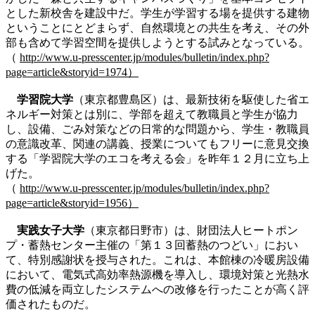
とした新校舎を建設中だ。学生が学習する場を提供する建物
ということにとどまらず、自然環境との共生を考え、その外
部も含めて学習空間を提供しようとする試みとなっている。
（
http://www.u-presscenter.jp/modules/bulletin/index.php?
page=article&storyid=1974）
学習院大学
（東京都豊島区）は、最新技術を駆使した省エ
ネルギー対策とは別に、学部を超えて教職員と学生が協力
し、設備、ごみ対策などの日常的な問題から、学生・教職員
の意識改革、関連の講義、授業についてもフリーに意見交換
する「学習院大学のエコを考える会」を昨年１２月に立ち上
げた。
（
http://www.u-presscenter.jp/modules/bulletin/index.php?
page=article&storyid=1956）
実践女子大学
（東京都日野市）は、財団法人ヒートポン
プ・蓄熱センター主催の「第１３回蓄熱のつどい」におい
て、特別感謝状を授与された。これは、本館棟の冷暖房設備
において、電気式高効率熱源機を導入し、環境対策と光熱水
費の低減を両立したシステムへの改修を行ったことが高く評
価されたものだ。