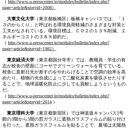
（
http://www.u-presscenter.jp/modules/bulletin/index.php?
page=article&storyid=2008）
大東文化大学
（東京都板橋区）板橋キャンパスでは、「１
３のからくり」と呼ばれる環境負荷軽減のさまざまな対策と
工夫がなされている。環境目標は、ＣＯ２の１３％削減、エ
ネルギーコストの３８％節約だ。
（
http://www.u-presscenter.jp/modules/bulletin/index.php?
page=article&storyid=1982）
東京経済大学
（東京都国分寺市）では、教職員・学生の有
志が校舎の壁面にゴーヤでグリーンウォールを育てている。
校舎に直射日光が差すのをやわらげることで空調の効率を高
めたり、植物の光合成によって二酸化炭素を吸収させたりす
ることで、地球温暖化防止に少しでも貢献しようというもの
だ。
（
http://www.u-presscenter.jp/modules/bulletin/index.php?
page=article&storyid=2014
）
東京理科大学
（東京都新宿区）では神楽坂キャンパス5号
館の3階から5階の窓ガラスに遮熱ガラスフィルムの貼り付け
を行った。遮熱ガラスフィルムを貼ることで、夏場は太陽熱