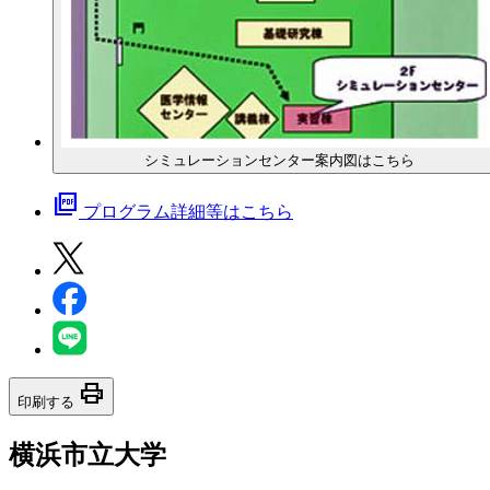
シミュレーションセンター案内図はこちら
picture_as_pdf
プログラム詳細等はこちら
print
印刷する
横浜市立大学