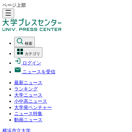
ページ上部
density_medium
検索
カテゴリ
ログイン
ニュースを受信
最新ニュース
ランキング
大学ニュース
小中高ニュース
大学発ベンチャー
ニュース特集
動画ニュース
横浜市立大学