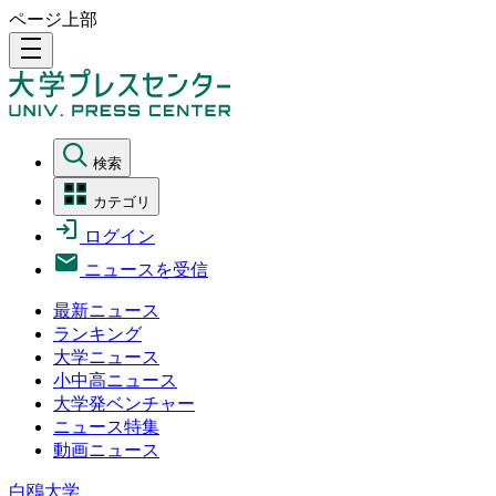
ページ上部
density_medium
検索
カテゴリ
ログイン
ニュースを受信
最新ニュース
ランキング
大学ニュース
小中高ニュース
大学発ベンチャー
ニュース特集
動画ニュース
白鴎大学