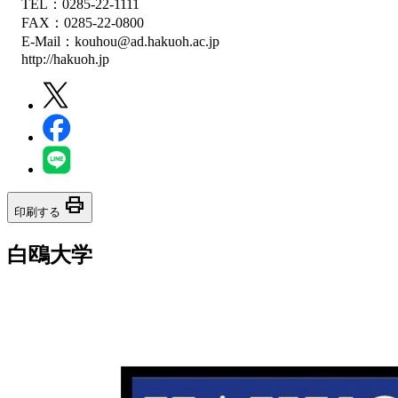
TEL：0285-22-1111
FAX：0285-22-0800
E-Mail：kouhou@ad.hakuoh.ac.jp
http://hakuoh.jp
print
印刷する
白鴎大学