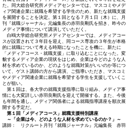
た。同大総合研究所メディアセンターでは、マスコミやメデ
ィア関連企業に就職を希望する学生のため、新たな就職支援
を展開することを決定。第１回となる７月１日（木）に、月
刊『就職ジャーナル』元編集長の赤羽良剛氏を招き、昨今の
メディア事情について講演していただく。
白鴎大学総合研究所メディアセンターでは、メディアコー
スが設置されて３年目を迎え、同コース専攻の３年生が本格
的に就職について考える時期になったことを機に、新たに
「メディアコース・就職支援」に取り込むことになった。変
貌するメディア企業の現状をはじめ、企業は今どのような人
材を求めているのか、どのような就職対策がいいのか等につ
いて、ゲスト講師の方から講演、ご指導いただき、マスコミ
やメディア関連企業に就職を希望する学生を支援していくこ
とが狙い。
第１回は、各大学の就職支援指導に取り組み、メディア事
情にも大変詳しい赤羽良剛氏を迎えて開催する。また、今後
も年間を通し、メディア関係者による就職指導講座を順次展
開する予定だ。
第１回「メディアコース」就職支援特別講座
～「企業は今、どのような人材を求めているのか？」～
講師： リクルート月刊『就職ジャーナル』元編集長 赤羽