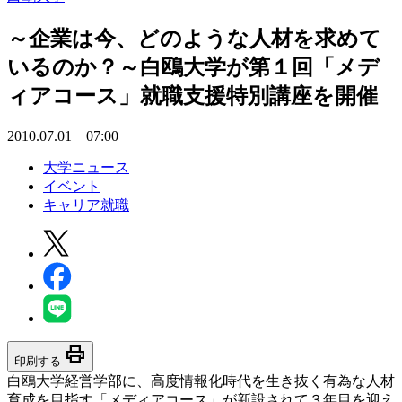
～企業は今、どのような人材を求めて
いるのか？～白鴎大学が第１回「メデ
ィアコース」就職支援特別講座を開催
2010.07.01 07:00
大学ニュース
イベント
キャリア就職
print
印刷する
白鴎大学経営学部に、高度情報化時代を生き抜く有為な人材
育成を目指す「メディアコース」が新設されて３年目を迎え