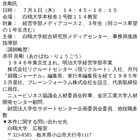
良剛氏
日時： ７月１日（木） １４：４５～１６：１５
会場： 白鴎大学本校舎１号館１１４教室
対象： 経営学部メディアコース２、３年生（同コース希望
の１年生含む）
主催： 白鴎大学総合研究所メディアセンター、事務局進路
指導部
〈講師略歴〉
赤羽 良剛（あかばね・りょうごう）
１９４６年東京生まれ。明治大学経営学部卒業
株式会社リクルートセンター（現リクルート）入社、月刊
『就職ジャーナル』編集長、単行本編集長を経て１９８５年
２月退社。ブレーンフォーラム株式会社を設立、代表取締役
に就任。
ニュービジネス協議会人材委員会幹事、金沢工業大学人材
開発センター顧問、
財団法人学生サポートセンター企画委員会委員、他役職多
数
▼本件に関する問い合わせ先
白鴎大学 広報室
〒323-8585 栃木県小山市大行寺1117