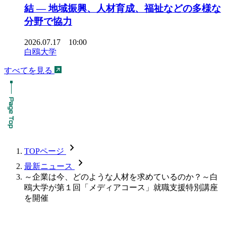
結 ― 地域振興、人材育成、福祉などの多様な
分野で協力
2026.07.17 10:00
白鴎大学
すべてを見る
chevron_forward
TOPページ
chevron_forward
最新ニュース
～企業は今、どのような人材を求めているのか？～白
鴎大学が第１回「メディアコース」就職支援特別講座
を開催