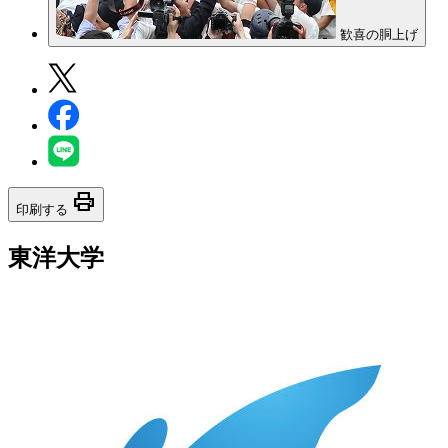
歓喜の胴上げ
print
印刷する
東洋大学