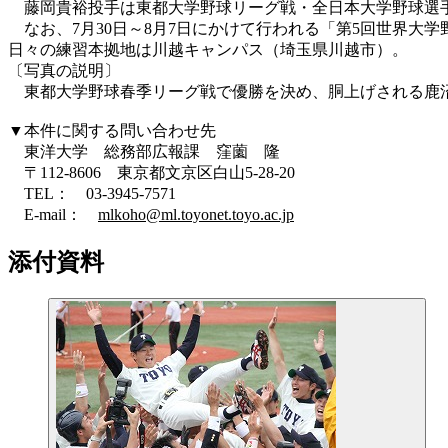
藤岡貴裕投手は東都大学野球リーグ戦・全日本大学野球選手
なお、7月30日～8月7日にかけて行われる「第5回世界大
日々の練習本拠地は川越キャンパス（埼玉県川越市）。
〔写真の説明〕
東都大学野球春季リーグ戦で優勝を決め、胴上げされる鹿
▼本件に関する問い合わせ先
東洋大学 総務部広報課 窪薗 隆
〒112-8606 東京都文京区白山5-28-20
TEL： 03-3945-7571
E-mail：
mlkoho@ml.toyonet.toyo.ac.jp
添付資料