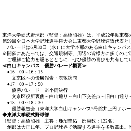
東洋大学硬式野球部（監督：高橋昭雄）は、平成22年度東都
第59回全日本大学野球選手権大会に東都大学野球連盟代表と
パレードは6月30日（水）に大学本部のある白山キャンパ
※開催にあたっては、交通規制等、周辺の皆様方に多くのご
ご理解ご協力を賜るとともに、ぜひ優勝の喜びを共有して
≪白山キャンパス 優勝パレード概要≫
●16：00～16：15
文京区への優勝報告・表敬訪問
●17：00～17：50
優勝パレード ※小雨決行
文京区役所裏側～白山通り～白山下交差点～旧白山通り～
●18：00～18：30
優勝報告会（東洋大学白山キャンパス5号館井上円了ホ
◆東洋大学硬式野球部
〔監督：高橋昭雄 主将：鹿沼圭佑 部員数：122名〕
創部は大正11年。プロ野球界で活躍する選手を多数輩出。