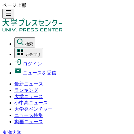
ページ上部
density_medium
検索
カテゴリ
ログイン
ニュースを受信
最新ニュース
ランキング
大学ニュース
小中高ニュース
大学発ベンチャー
ニュース特集
動画ニュース
東洋大学