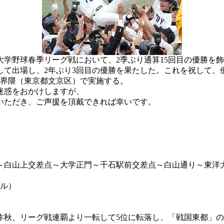
大学野球春季リーグ戦において、2季ぶり通算15回目の優勝を
して出場し、2年ぶり3回目の優勝を果たした。これを祝して、
ス界隈（東京都文京区）で実施する。
迷惑をおかけしますが、
いただき、ご声援を頂戴できれば幸いです。
白山上交差点～大学正門～千石駅前交差点～白山通り～東洋
ール）
昨秋、リーグ戦連覇より一転して5位に転落し、「戦国東都」