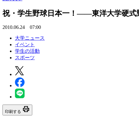
祝・学生野球日本一！――東洋大学硬式
2010.06.24 07:00
大学ニュース
イベント
学生の活動
スポーツ
print
印刷する