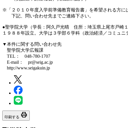
※「２０１０年度入学前準備教育報告書」を希望される方に
下記、問い合わせ先までご連絡下さい。
●聖学院大学（学長：阿久戸光晴 住所：埼玉県上尾市戸崎
１９８８年設立。大学は３学部６学科（政治経済／コミュニ
▼本件に関する問い合わせ先
聖学院大学広報課
TEL： 048-780-1707
E-mail： pr@seig.ac.jp
http://www.seigakuin.jp
print
印刷する