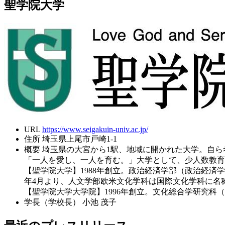
聖学院大学
URL
https://www.seigakuin-univ.ac.jp/
住所
埼玉県上尾市戸崎1-1
概要
埼玉県の大宮から1駅、地域に開かれた大学。自
「一人を愛し、一人を育む。」大学として、少人数教育
【聖学院大学】1988年創立。政治経済学部（政治経済
年4月より、人文学部欧米文化学科は国際文化学科に名
【聖学院大学大学院】1996年創立。文化総合学研究
学長（学校長）
小池 茂子