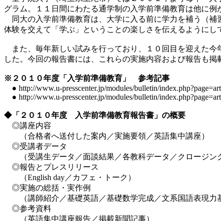
グラム。１１日間にわたる通学制の入学前準備教育は他に例
同大の入学前準備教育は、大学に入る前に学力を補う（補習
体験を交えて「学ぶ」ということの楽しさを伝えるようにし
また、毎年新しい試みを行っており、１０回目を迎えた今年は「
した。今回の報告書には、これらの実施内容および報告も掲
※２０１０年度「入学前準備教育」 参考記事
● http://www.u-presscenter.jp/modules/bulletin/index.php?page=ar
● http://www.u-presscenter.jp/modules/bulletin/index.php?page=ar
◆「２０１０年度 入学前準備教育報告書」の概要
◎講座内容
（合格者へ送付した案内／実施要領／英語集中講座）
◎受講者データ
（受講生データ／面談結果／各教科データ／クロージン
◎報告とプレスリリース
（English day／カフェ・トーク）
◎実施の総括・実作例
（講師紹介／基礎英語／基礎数学完成／文系国語表現力基
◎参考資料
（英語集中講座報告／掲載新聞記事）