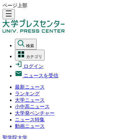
ページ上部
density_medium
検索
カテゴリ
ログイン
ニュースを受信
最新ニュース
ランキング
大学ニュース
小中高ニュース
大学発ベンチャー
ニュース特集
動画ニュース
聖学院大学