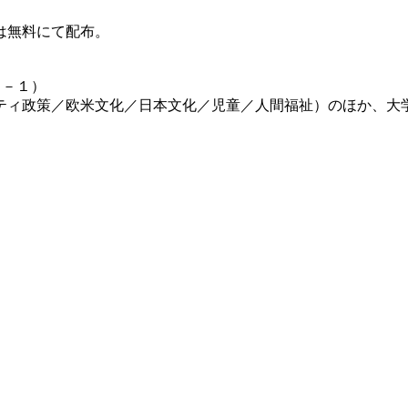
は無料にて配布。
１－１）
ティ政策／欧米文化／日本文化／児童／人間福祉）のほか、大