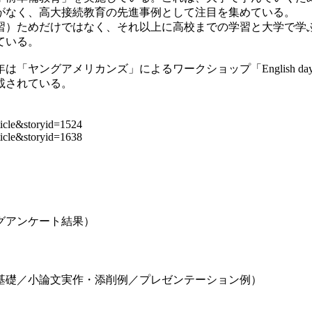
がなく、高大接続教育の先進事例として注目を集めている。
）ためだけではなく、それ以上に高校までの学習と大学で学
ている。
ヤングアメリカンズ」によるワークショップ「English d
載されている。
ticle&storyid=1524
ticle&storyid=1638
グアンケート結果）
礎／小論文実作・添削例／プレゼンテーション例）