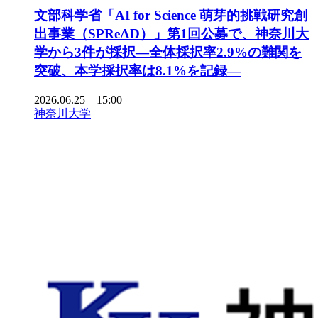
文部科学省「AI for Science 萌芽的挑戦研究創
出事業（SPReAD）」第1回公募で、神奈川大
学から3件が採択―全体採択率2.9%の難関を
突破、本学採択率は8.1%を記録―
2026.06.25 15:00
神奈川大学