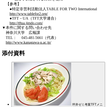
【参考】
●特定非営利活動法人TABLE FOR TWO International
http://www.tablefor2.org/
●TFT－UA（TFT大学連合）
http://tftua.jimdo.com/
▼本件に関する問い合わせ先
神奈川大学 広報課
TEL： 045-481-5661（代表）
http://www.kanagawa-u.ac.jp/
添付資料
坪井ゼミ考案TFTメニ