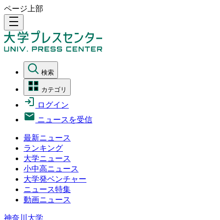
ページ上部
density_medium
検索
カテゴリ
ログイン
ニュースを受信
最新ニュース
ランキング
大学ニュース
小中高ニュース
大学発ベンチャー
ニュース特集
動画ニュース
神奈川大学