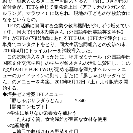
動で、対象となるメニューを購入すると、1食につき20円の
寄付金が、TFTを通じて開発途上国（アフリカのウガンダ、
ルワンダ、マラウィ）に送られ、現地の子どもの学校給食に
なるというもの。
TFTの活動に賛同する企業や教育機関が少しずつ増えてい
く中、同大では鈴木胡美さん（外国語学部英語英文学科2
年）がTFTの下部組織にあたるTFT-UA（TFT大学連合）に
単身でコンタクトをとり、同大生活協同組合との交渉の末、
2010年4月にドライカレーを試験導入した。
この試験導入をきっかけに、坪井ゼミナール（外国語学部
国際文化交流学科）の学生が鈴木さんの活動に賛同し、この
たびTABLE FOR TWOが定める基準を満たすヘルシーメニ
ューのガイドラインに則り、新たに「豚しゃぶサラダうど
ん」のメニューを考案。2010年6月12日（土）より販売を開
始する。
◆坪井ゼミ考案TFTメニュー
「豚しゃぶサラダうどん」 ￥340
【開発コンセプト】
○学生に足りない栄養素を補おう！
→たんぱく質、食物繊維が豊富な食材を使用
○地産地消
→地元で収穫される野菜を使用