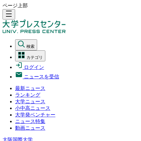
ページ上部
density_medium
検索
カテゴリ
ログイン
ニュースを受信
最新ニュース
ランキング
大学ニュース
小中高ニュース
大学発ベンチャー
ニュース特集
動画ニュース
大阪国際大学