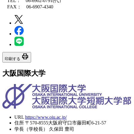
TEL： 06-6902-0791(代）
FAX： 06-6907-4340
print
印刷する
大阪国際大学
URL
https://www.oiu.ac.jp/
住所
〒570-8555大阪府守口市藤田町6-21-57
学長（学校長）
久保田 豊司