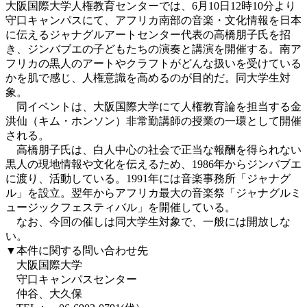
大阪国際大学人権教育センターでは、6月10日12時10分より
守口キャンパスにて、アフリカ南部の音楽・文化情報を日本
に伝えるジャナグルアートセンター代表の高橋朋子氏を招
き、ジンバブエの子どもたちの演奏と講演を開催する。南ア
フリカの黒人のアートやクラフトがどんな扱いを受けている
かを肌で感じ、人権意識を高めるのが目的だ。同大学生対
象。
同イベントは、大阪国際大学にて人権教育論を担当する金
洪仙（キム・ホンソン）非常勤講師の授業の一環として開催
される。
高橋朋子氏は、白人中心の社会で正当な報酬を得られない
黒人の現地情報や文化を伝えるため、1986年からジンバブエ
に渡り、活動している。1991年には音楽事務所「ジャナグ
ル」を設立。翌年からアフリカ最大の音楽祭「ジャナグルミ
ュージックフェスティバル」を開催している。
なお、今回の催しは同大学生対象で、一般には開放しな
い。
▼本件に関する問い合わせ先
大阪国際大学
守口キャンパスセンター
仲谷、大久保