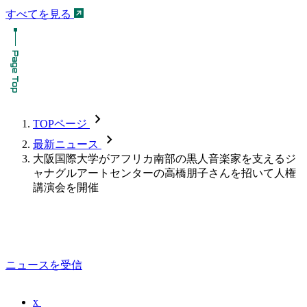
すべてを見る
chevron_forward
TOPページ
chevron_forward
最新ニュース
大阪国際大学がアフリカ南部の黒人音楽家を支えるジ
ャナグルアートセンターの高橋朋子さんを招いて人権
講演会を開催
ニュースを受信
x