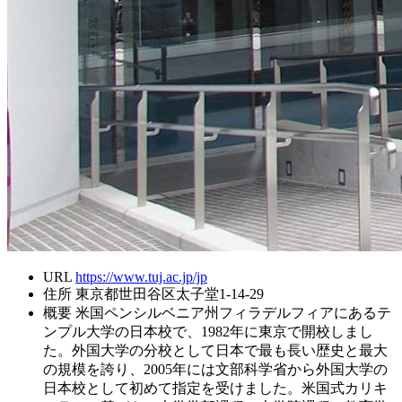
URL
https://www.tuj.ac.jp/jp
住所
東京都世田谷区太子堂1-14-29
概要
米国ペンシルベニア州フィラデルフィアにあるテ
ンプル大学の日本校で、1982年に東京で開校しまし
た。外国大学の分校として日本で最も長い歴史と最大
の規模を誇り、2005年には文部科学省から外国大学の
日本校として初めて指定を受けました。米国式カリキ