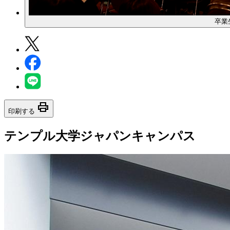
卒業
print
印刷する
テンプル大学ジャパンキャンパス