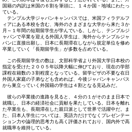
国籍の内訳は米国の６割を筆頭に、１４か国・地域にわたっ
ている。
テンプル大学ジャパンキャンパスでは、米国フィラデルフ
ィアにある本校を含む、海外のさまざまな大学から来た３か
月～１年間の短期留学生が学んでいる。しかし、テンプルジ
ャパンで卒業を迎える外国人学生は、海外からテンプルジャ
パンに直接出願し、日本に長期滞在しながら規定単位を修め
卒業していく「長期留学生」が多数を占めている。
この長期留学生の数は、文部科学省より外国大学日本校の
指定を受けた２００５年以降大幅に伸びており、現在の学部
課程在籍数の３割程度となっている。留学ビザの不要な在日
外国人家庭の子弟なども含めれば、今後ジャパンキャンパス
から巣立っていく外国籍の学生は４割となる見込みだ。
彼らの卒業後の進路を見ると、４分の１がそのまま日本で
就職し、日本の経済社会に貢献を果たしている。日本を離れ
た卒業生も、長期滞在した親日派として世界で活躍中だ。ま
た、日本人学生については、英語力だけでなくプレゼンテー
ション力や論理的思考力も高く評価されており、国内外で高
就職率を維持している。