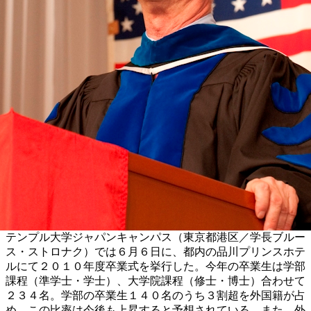
テンプル大学ジャパンキャンパス（東京都港区／学長ブルー
ス・ストロナク）では６月６日に、都内の品川プリンスホテ
ルにて２０１０年度卒業式を挙行した。今年の卒業生は学部
課程（準学士・学士）、大学院課程（修士・博士）合わせて
２３４名。学部の卒業生１４０名のうち３割超を外国籍が占
め、この比率は今後も上昇すると予想されている。また、外