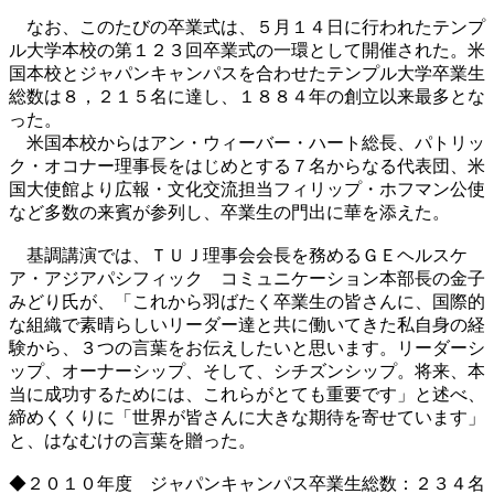
なお、このたびの卒業式は、５月１４日に行われたテンプ
ル大学本校の第１２３回卒業式の一環として開催された。米
国本校とジャパンキャンパスを合わせたテンプル大学卒業生
総数は８，２１５名に達し、１８８４年の創立以来最多とな
った。
米国本校からはアン・ウィーバー・ハート総長、パトリッ
ク・オコナー理事長をはじめとする７名からなる代表団、米
国大使館より広報・文化交流担当フィリップ・ホフマン公使
など多数の来賓が参列し、卒業生の門出に華を添えた。
基調講演では、ＴＵＪ理事会会長を務めるＧＥヘルスケ
ア・アジアパシフィック コミュニケーション本部長の金子
みどり氏が、「これから羽ばたく卒業生の皆さんに、国際的
な組織で素晴らしいリーダー達と共に働いてきた私自身の経
験から、３つの言葉をお伝えしたいと思います。リーダーシ
ップ、オーナーシップ、そして、シチズンシップ。将来、本
当に成功するためには、これらがとても重要です」と述べ、
締めくくりに「世界が皆さんに大きな期待を寄せています」
と、はなむけの言葉を贈った。
◆２０１０年度 ジャパンキャンパス卒業生総数：２３４名