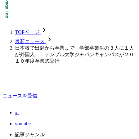
chevron_forward
TOPページ
chevron_forward
最新ニュース
日本校で出願から卒業まで。学部卒業生の３人に１人
が外国人――テンプル大学ジャパンキャンパスが２０
１０年度卒業式挙行
ニュースを受信
x
youtube
記事ジャンル