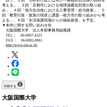
以下、２回「市町村行政とは何か―基礎的自治体の役割を
考える」、３回「京都市における地球温暖化対策の取り組
み」、４回「地方自治体における人事管理・給与政策」、５
回「教育行政・政策の現状と課題―枚方市の取り組みから考
える」、６回「生活保護現場からの福祉政策」を予定。
▼本件に関する問い合わせ先
大阪国際大学 法人本部事務局総務課
TEL： 06-6907-4325
FAX： 06-6902-8961
http://www.oiu.ac.jp/
print
印刷する
大阪国際大学