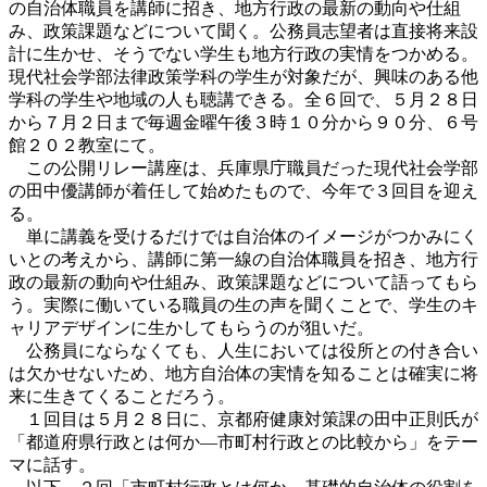
の自治体職員を講師に招き、地方行政の最新の動向や仕組
み、政策課題などについて聞く。公務員志望者は直接将来設
計に生かせ、そうでない学生も地方行政の実情をつかめる。
現代社会学部法律政策学科の学生が対象だが、興味のある他
学科の学生や地域の人も聴講できる。全６回で、５月２８日
から７月２日まで毎週金曜午後３時１０分から９０分、６号
館２０２教室にて。
この公開リレー講座は、兵庫県庁職員だった現代社会学部
の田中優講師が着任して始めたもので、今年で３回目を迎え
る。
単に講義を受けるだけでは自治体のイメージがつかみにく
いとの考えから、講師に第一線の自治体職員を招き、地方行
政の最新の動向や仕組み、政策課題などについて語ってもら
う。実際に働いている職員の生の声を聞くことで、学生のキ
ャリアデザインに生かしてもらうのが狙いだ。
公務員にならなくても、人生においては役所との付き合い
は欠かせないため、地方自治体の実情を知ることは確実に将
来に生きてくることだろう。
１回目は５月２８日に、京都府健康対策課の田中正則氏が
「都道府県行政とは何か―市町村行政との比較から」をテー
マに話す。