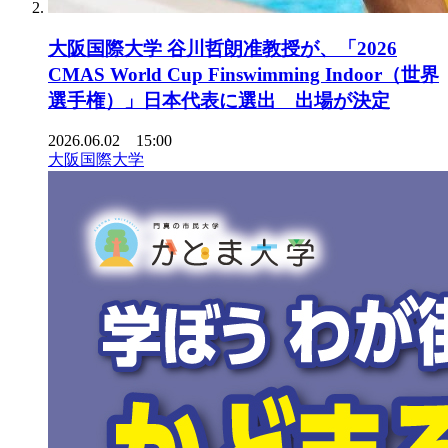
大阪国際大学 谷川哲朗准教授が、「2026
CMAS World Cup Finswimming Indoor（世界
選手権）」日本代表に選出 出場が決定
2026.06.02 15:00
大阪国際大学