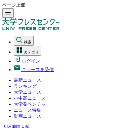
ページ上部
density_medium
検索
カテゴリ
ログイン
ニュースを受信
最新ニュース
ランキング
大学ニュース
小中高ニュース
大学発ベンチャー
ニュース特集
動画ニュース
大阪国際大学