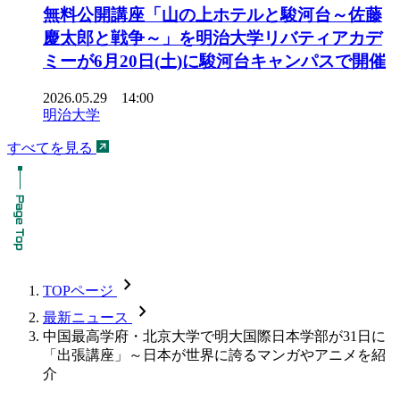
無料公開講座「山の上ホテルと駿河台～佐藤
慶太郎と戦争～」を明治大学リバティアカデ
ミーが6月20日(土)に駿河台キャンパスで開催
2026.05.29 14:00
明治大学
すべてを見る
chevron_forward
TOPページ
chevron_forward
最新ニュース
中国最高学府・北京大学で明大国際日本学部が31日に
「出張講座」～日本が世界に誇るマンガやアニメを紹
介