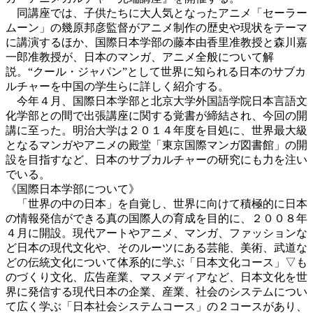
同講座では、子供たちに大人気となったアニメ「セーラー
ムーン」の幾原邦彦監督がアニメ制作の歴史や現状をテーマ
に講演するほか、国際日本学部の藤本由香里准教授と森川嘉
一郎准教授が、日本のマンガ、アニメ全般について解
説。“クール・ジャパン”として世界に知られる日本のサブカ
ルチャーを中国の学生らに詳しく紹介する。
今年４月、国際日本学部と北京大学外国語学院日本言語文
化学部との間で出張講座に関する覚書が締結され、今回の開
講に至った。明治大学は２０１４年度を目処に、世界最大級
となるマンガやアニメの殿堂「東京国際マンガ図書館」の開
設を目指すなど、日本のサブカルチャーの研究にも力を注い
でいる。
《国際日本学部について》
「世界の中の日本」を自覚し、世界に向けて積極的に日本
の情報発信ができる真の国際人の育成を目的に、２００８年
４月に開設。現代アートやアニメ、マンガ、ファッションな
ど日本の現代文化や、そのルーツにある芸能、美術、武道な
どの伝統文化について体系的に学ぶ「日本文化コース」▽も
のづくり文化、広告産業、マスメディアなど、日本文化を世
界に発信する現代日本の企業、産業、社会のシステムについ
て広く学ぶ「日本社会システムコース」の２コースがあり、