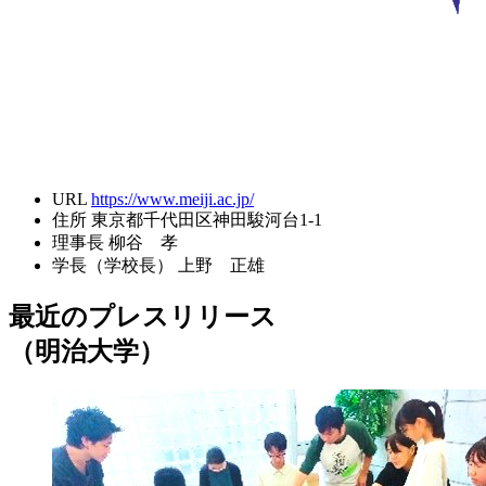
URL
https://www.meiji.ac.jp/
住所
東京都千代田区神田駿河台1-1
理事長
柳谷 孝
学長（学校長）
上野 正雄
最近のプレスリリース
（明治大学）