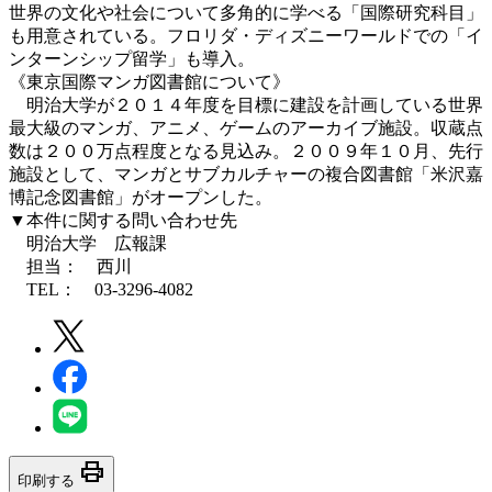
世界の文化や社会について多角的に学べる「国際研究科目」
も用意されている。フロリダ・ディズニーワールドでの「イ
ンターンシップ留学」も導入。
《東京国際マンガ図書館について》
明治大学が２０１４年度を目標に建設を計画している世界
最大級のマンガ、アニメ、ゲームのアーカイブ施設。収蔵点
数は２００万点程度となる見込み。２００９年１０月、先行
施設として、マンガとサブカルチャーの複合図書館「米沢嘉
博記念図書館」がオープンした。
▼本件に関する問い合わせ先
明治大学 広報課
担当： 西川
TEL： 03-3296-4082
print
印刷する