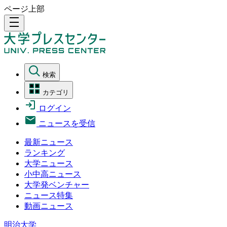
ページ上部
density_medium
検索
カテゴリ
ログイン
ニュースを受信
最新ニュース
ランキング
大学ニュース
小中高ニュース
大学発ベンチャー
ニュース特集
動画ニュース
明治大学