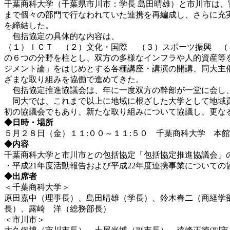
千葉商科大学（千葉県市川市：学長 島田晴雄）と市川市は、
まで個々の部門で行なわれていた連携を再編成し、さらに充
を締結した。
包括協定の具体的な内容は、
（１）ＩＣＴ （２）文化・国際 （３）スポーツ振興 （
の６つの分野を柱とし、双方の多様なインフラや人的資産等
ジメント論」をはじめとする各種講座・講演の開講、同大主
ざまな取り組みを協働で進めてきた。
包括協定推進協議会は、年に一度双方の幹部が一堂に会し、
同大では、これまで以上に地域に根ざした大学として地域貢
初の協議会でもあり、新たな取り組みについて協議し、更な
◆日時・場所
５月２８日（金）１１:００～１１:５０ 千葉商科大学 本館
◆内容
千葉商科大学と市川市との包括協定「包括協定推進協議会」
・平成21年度活動報告および平成22年度連携事業についての
◆出席者
＜千葉商科大学＞
原田嘉中（理事長）、島田晴雄（学長）、鈴木春二（商経学
長）、露崎 洋（総務部長）
＜市川市＞