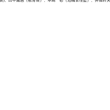
長)、田中庸惠（教育長）、本島 彰（危機管理監）、井堀幹