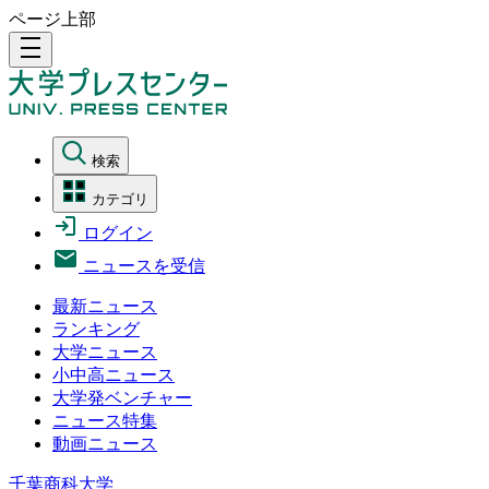
ページ上部
density_medium
検索
カテゴリ
ログイン
ニュースを受信
最新ニュース
ランキング
大学ニュース
小中高ニュース
大学発ベンチャー
ニュース特集
動画ニュース
千葉商科大学