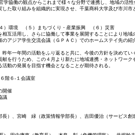
官学協働の観点からこれまで様々な分野で連携し、地域の活性化に
実した取り組みを組織的に実現させ、千葉商科大学及び市川市
４）環境 （５）まちづくり・産業振興 （６）災害
を相互活用し、さらに協働して事業を展開することにより地域
催のアジア学生交流会議（ＧＰＡＣ）でのホームステイ先の紹
昨年一年間の活動をふり返ると共に、今後の方針を決めてい
献を行うため、この４月より新たに地域連携・ネットワーク
る活動の発展を目指す機会となることが期待される。
６階６-１会議室
の開催
協議
部長）、宮崎 緑（政策情報学部長）、吉田優治（サービス創