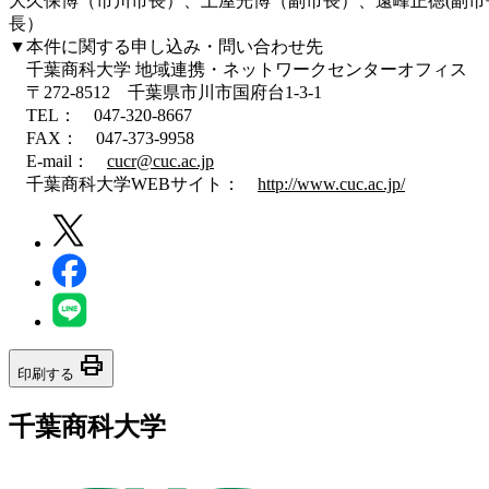
大久保博（市川市長）、土屋光博（副市長）、遠峰正徳(副市
長）
▼本件に関する申し込み・問い合わせ先
千葉商科大学 地域連携・ネットワークセンターオフィス
〒272-8512 千葉県市川市国府台1-3-1
TEL： 047-320-8667
FAX： 047-373-9958
E-mail：
cucr@cuc.ac.jp
千葉商科大学WEBサイト：
http://www.cuc.ac.jp/
print
印刷する
千葉商科大学