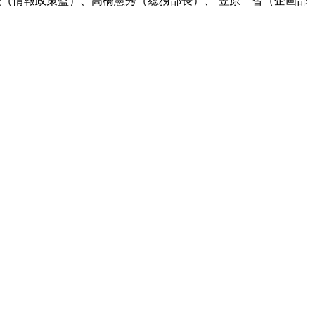
夫（情報政策監）、高橋憲秀（総務部長）、 笠原 智（企画部