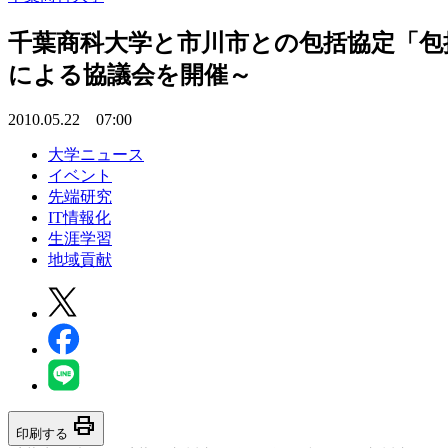
千葉商科大学と市川市との包括協定「包
による協議会を開催～
2010.05.22 07:00
大学ニュース
イベント
先端研究
IT情報化
生涯学習
地域貢献
print
印刷する