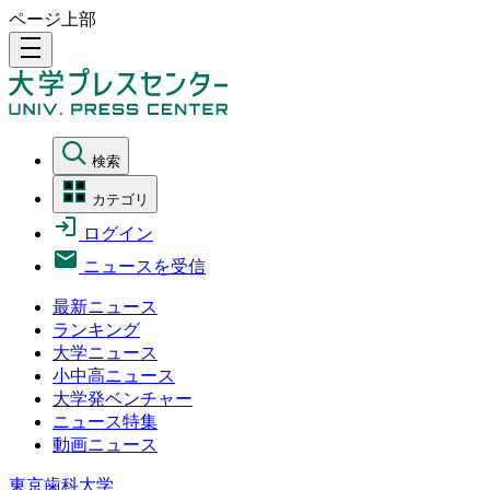
ページ上部
density_medium
検索
カテゴリ
ログイン
ニュースを受信
最新ニュース
ランキング
大学ニュース
小中高ニュース
大学発ベンチャー
ニュース特集
動画ニュース
東京歯科大学