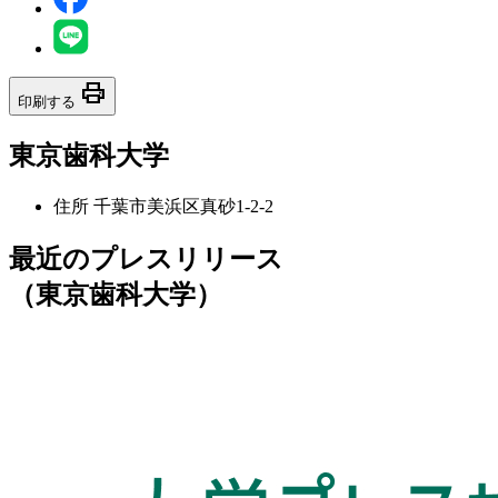
print
印刷する
東京歯科大学
住所
千葉市美浜区真砂1-2-2
最近のプレスリリース
（東京歯科大学）