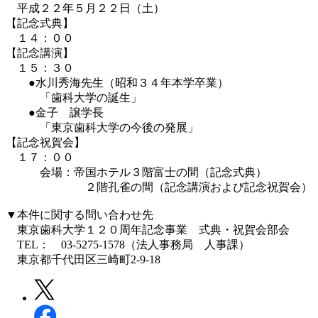
平成２２年５月２２日（土）
【記念式典】
１４：００
【記念講演】
１５：３０
●水川秀海先生（昭和３４年本学卒業）
「歯科大学の誕生」
●金子 譲学長
「東京歯科大学の今後の発展」
【記念祝賀会】
１７：００
会場：帝国ホテル３階富士の間（記念式典）
２階孔雀の間（記念講演および記念祝賀会）
▼本件に関する問い合わせ先
東京歯科大学１２０周年記念事業 式典・祝賀会部会
TEL： 03-5275-1578（法人事務局 人事課）
東京都千代田区三崎町2-9-18