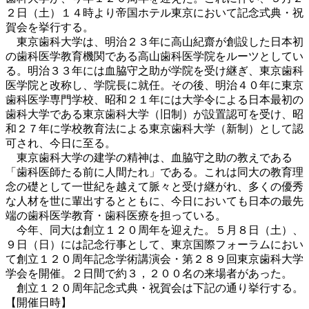
２日（土）１４時より帝国ホテル東京において記念式典・祝
賀会を挙行する。
東京歯科大学は、明治２３年に高山紀齋が創設した日本初
の歯科医学教育機関である高山歯科医学院をルーツとしてい
る。明治３３年には血脇守之助が学院を受け継ぎ、東京歯科
医学院と改称し、学院長に就任。その後、明治４０年に東京
歯科医学専門学校、昭和２１年には大学令による日本最初の
歯科大学である東京歯科大学（旧制）が設置認可を受け、昭
和２７年に学校教育法による東京歯科大学（新制）として認
可され、今日に至る。
東京歯科大学の建学の精神は、血脇守之助の教えである
「歯科医師たる前に人間たれ」である。これは同大の教育理
念の礎として一世紀を越えて脈々と受け継がれ、多くの優秀
な人材を世に輩出するとともに、今日においても日本の最先
端の歯科医学教育・歯科医療を担っている。
今年、同大は創立１２０周年を迎えた。５月８日（土）、
９日（日）には記念行事として、東京国際フォーラムにおい
て創立１２０周年記念学術講演会・第２８９回東京歯科大学
学会を開催。２日間で約３，２００名の来場者があった。
創立１２０周年記念式典・祝賀会は下記の通り挙行する。
【開催日時】