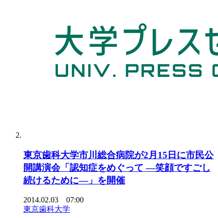
東京歯科大学市川総合病院が2月15日に市民公
開講演会「認知症をめぐって ―笑顔ですごし
続けるために―」を開催
2014.02.03 07:00
東京歯科大学