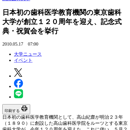
日本初の歯科医学教育機関の東京歯科
大学が創立１２０周年を迎え、記念式
典・祝賀会を挙行
2010.05.17 07:00
大学ニュース
イベント
print
印刷する
日本初の歯科医学教育機関として、高山紀齋が明治２３年
（１８９０）に創設した高山歯科医学院をルーツとする東京
歯科大学が、今年１２０周年を迎えた。これに伴い、５月２