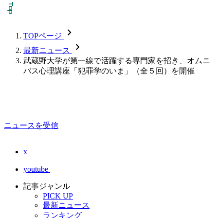
chevron_forward
TOPページ
chevron_forward
最新ニュース
武蔵野大学が第一線で活躍する専門家を招き、オムニ
バス心理講座「犯罪学のいま」（全５回）を開催
ニュースを受信
x
youtube
記事ジャンル
PICK UP
最新ニュース
ランキング