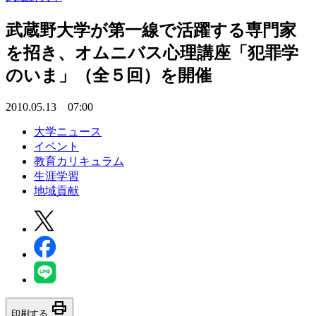
武蔵野大学が第一線で活躍する専門家
を招き、オムニバス心理講座「犯罪学
のいま」（全５回）を開催
2010.05.13 07:00
大学ニュース
イベント
教育カリキュラム
生涯学習
地域貢献
print
印刷する