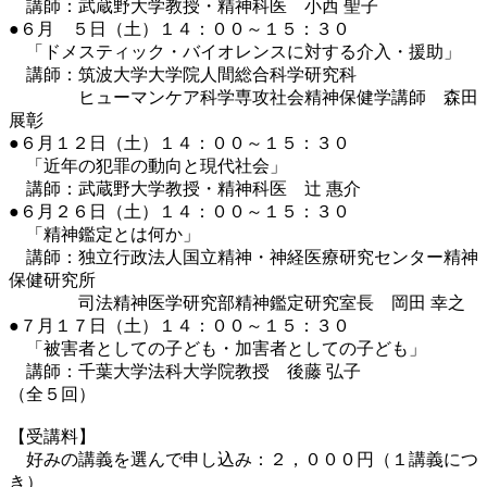
講師：武蔵野大学教授・精神科医 小西 聖子
●６月 ５日（土）１４：００～１５：３０
「ドメスティック・バイオレンスに対する介入・援助」
講師：筑波大学大学院人間総合科学研究科
ヒューマンケア科学専攻社会精神保健学講師 森田
展彰
●６月１２日（土）１４：００～１５：３０
「近年の犯罪の動向と現代社会」
講師：武蔵野大学教授・精神科医 辻 惠介
●６月２６日（土）１４：００～１５：３０
「精神鑑定とは何か」
講師：独立行政法人国立精神・神経医療研究センター精神
保健研究所
司法精神医学研究部精神鑑定研究室長 岡田 幸之
●７月１７日（土）１４：００～１５：３０
「被害者としての子ども・加害者としての子ども」
講師：千葉大学法科大学院教授 後藤 弘子
（全５回）
【受講料】
好みの講義を選んで申し込み：２，０００円（１講義につ
き）