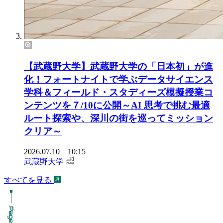
【武蔵野大学】武蔵野大学の「日本初」が進
化！フォートナイトで学ぶデータサイエンス
学科＆フィールド・スタディーズ模擬授業コ
ンテンツを７/10に公開～AI 思考で挑む最適
ルート探索や、深川の街を巡ってミッション
クリア～
2026.07.10 10:15
武蔵野大学
すべてを見る