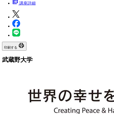
picture_as_pdf
講座詳細
print
印刷する
武蔵野大学