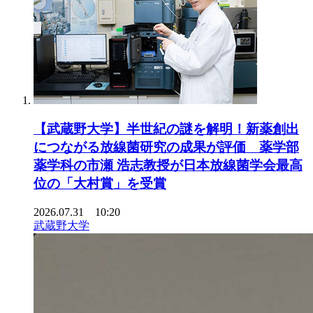
【武蔵野大学】半世紀の謎を解明！新薬創出
につながる放線菌研究の成果が評価 薬学部
薬学科の市瀬 浩志教授が日本放線菌学会最高
位の「大村賞」を受賞
2026.07.31 10:20
武蔵野大学