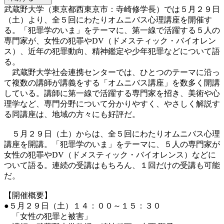
武蔵野大学（東京都西東京市：寺崎修学長）では５月２９日
（土）より、全５回にわたりオムニバス心理講座を開催す
る。「犯罪学のいま」をテーマに、第一線で活躍する５人の
専門家が、女性の犯罪やDV（ドメスティック・バイオレン
ス）、近年の犯罪動向、精神鑑定や少年犯罪などについて語
る。
武蔵野大学社会連携センターでは、ひとつのテーマに沿っ
て複数の講師が講義をする「オムニバス講座」を数多く開講
している。講師に第一線で活躍する専門家を招き、美術や心
理学など、専門分野について分かりやすく、やさしく解説す
る同講座は、地域の方々にも好評だ。
５月２９日（土）からは、全５回にわたりオムニバス心理
講座を開講。「犯罪学のいま」をテーマに、５人の専門家が
女性の犯罪やDV（ドメスティック・バイオレンス）などに
ついて語る。連続の受講はもちろん、１回だけの受講も可能
だ。
【開催概要】
●５月２９日（土）１４：００～１５：３０
「女性の犯罪と被害」