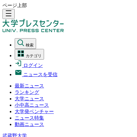
ページ上部
density_medium
検索
カテゴリ
ログイン
ニュースを受信
最新ニュース
ランキング
大学ニュース
小中高ニュース
大学発ベンチャー
ニュース特集
動画ニュース
武蔵野大学