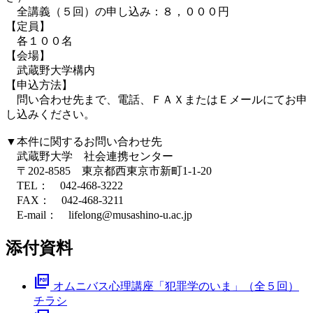
全講義（５回）の申し込み：８，０００円
【定員】
各１００名
【会場】
武蔵野大学構内
【申込方法】
問い合わせ先まで、電話、ＦＡＸまたはＥメールにてお申
し込みください。
▼本件に関するお問い合わせ先
武蔵野大学 社会連携センター
〒202‐8585 東京都西東京市新町1‐1‐20
TEL： 042‐468‐3222
FAX： 042‐468‐3211
E-mail： lifelong@musashino-u.ac.jp
添付資料
picture_as_pdf
オムニバス心理講座「犯罪学のいま」（全５回）
チラシ