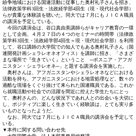
紛争地域における国連活動に従事した奥村礼子さんを招き、
法律政策学科3回生・法政経学部4回生（現・現代社会学部）
らが貴重な体験談を聴いた。同大では７月にもＪＩＣＡ職員
の講演を予定している。
今回の講演会は、谷口真由美講師らがキャリア教育の一環
として企画。４月２７日の４つのセミナーの時間帯（法律政
策学科3回生・法政経学部4回生＝現・現代社会学部）を利用
して、谷口講師の大学院での知人でもある奥村礼子さん（国
連開発計画シェラレオネオフィス）を講師に招き、「さまざ
まな場所で『生きていく』ということ ─ボスニア・アフガ
ニスタン・シェラレオネ─」と題する講演会を実施した。
奥村さんは、アフガニスタンやシェラレオネなどにおける
活動を持ち、アフガニスタンにおける地雷処理など、数々の
過酷な現場をくぐり抜けて来られた国連職員である。これか
ら就職活動や社会での活躍を間近に控えた学生たちにとっ
て、奧村さんの、どんな状況下であれ人との出会いを大切に
し、ポジティブに楽しく生きていく経験談は、とても実り多
いものとなったようだ。
なお、同大では７月にもＪＩＣＡ職員の講演会を予定して
いる。
▼本件に関する問い合わせ先