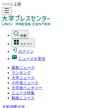
ページ上部
density_medium
検索
カテゴリ
ログイン
ニュースを受信
最新ニュース
ランキング
大学ニュース
小中高ニュース
大学発ベンチャー
ニュース特集
動画ニュース
大阪国際大学