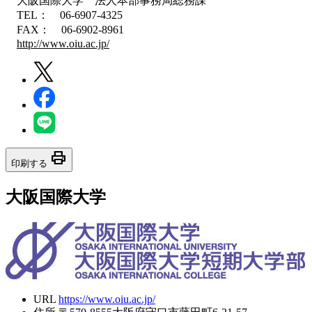
大阪国際大学 法人本部事務局総務課
TEL： 06-6907-4325
FAX： 06-6902-8961
http://www.oiu.ac.jp/
print
印刷する
大阪国際大学
URL
https://www.oiu.ac.jp/