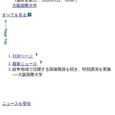
（最終更新日：
2026.05.22 10:08
）
大阪国際大学
すべてを見る
chevron_forward
TOPページ
chevron_forward
最新ニュース
紛争地域で活躍する国連職員を招き、特別講演を実施
──大阪国際大学
ニュースを受信