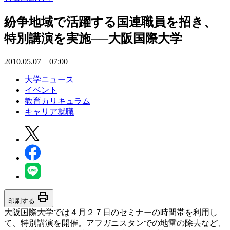
紛争地域で活躍する国連職員を招き、
特別講演を実施──大阪国際大学
2010.05.07 07:00
大学ニュース
イベント
教育カリキュラム
キャリア就職
print
印刷する
大阪国際大学では４月２７日のセミナーの時間帯を利用し
て、特別講演を開催。アフガニスタンでの地雷の除去など、