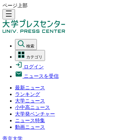
ページ上部
density_medium
検索
カテゴリ
ログイン
ニュースを受信
最新ニュース
ランキング
大学ニュース
小中高ニュース
大学発ベンチャー
ニュース特集
動画ニュース
帝京大学