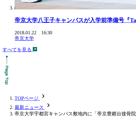
帝京大学八王子キャンパスが入学前準備号『Take
2018.01.22 16:30
帝京大学
すべてを見る
chevron_forward
TOPページ
chevron_forward
最新ニュース
帝京大学宇都宮キャンパス敷地内に「帝京豊郷台接骨院