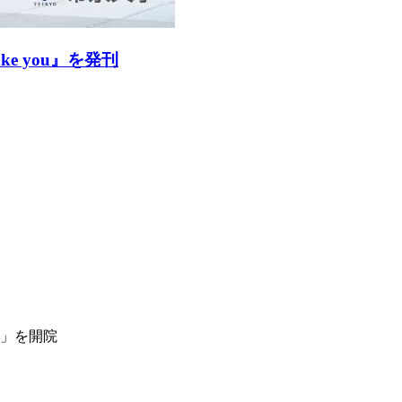
 you』を発刊
」を開院