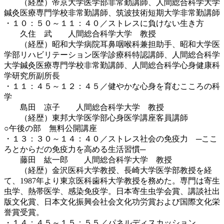
（経歴）帝京大学医学部非常勤講師、人間総合科学大学
鍼灸医療専門学校非常勤講師、筑波技術短期大学非常勤講師
・１０：５０～１１：４０／ストレスに負けない生き方
久住 武 人間総合科学大学 教授
（経歴）昭和大学病院耳鼻咽喉科兼担助手、昭和大学医
学部リハビリテーション医学診療科特認講師、人間総合科学
大学鍼灸医療専門学校非常勤講師、人間総合科学心身健康科
学研究所副所長
・１１：４５～１２：４５／健やかな心身を育むこころの科
学
島田 凉子 人間総合科学大学 教授
（経歴）東邦大学医学部心身医学講座客員講師
○午後の部 無料公開講座
・１３：３０～１４：４０／ストレス社会の免疫力 ─ここ
ろとからだの免疫力を高める生活習慣─
藤田 紘一郎 人間総合科学大学 教授
（経歴）金沢医科大学教授、長崎大学医学部教授を経
て、1987年より東京医科歯科大学教授を務めた。専門は寄生
虫学、熱帯医学、感染免疫学。日本寄生虫学会賞、講談社出
版文化賞、日本文化振興会社会文化功労賞および国際文化栄
誉賞受賞。
・１４：４５～１５：５５／パネルディスカッション