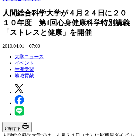
人間総合科学大学が４月２４日に２０
１０年度 第1回心身健康科学特別講義
「ストレスと健康」を開催
2010.04.01 07:00
大学ニュース
イベント
生涯学習
地域貢献
print
印刷する
人間総合科学大学では、４月２４日（土）に秋葉原ダイビル