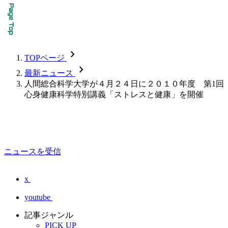
chevron_forward
TOPページ
chevron_forward
最新ニュース
人間総合科学大学が４月２４日に２０１０年度 第1回
心身健康科学特別講義「ストレスと健康」を開催
ニュースを受信
x
youtube
記事ジャンル
PICK UP