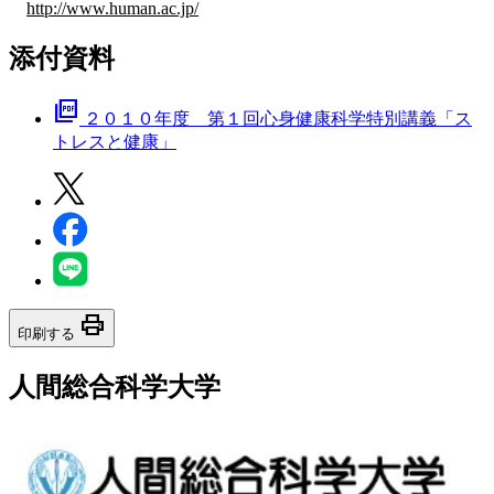
http://www.human.ac.jp/
添付資料
picture_as_pdf
２０１０年度 第１回心身健康科学特別講義「ス
トレスと健康」
print
印刷する
人間総合科学大学