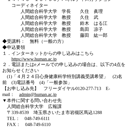
コーディネイター
人間総合科学大学 学長 久住 眞理
人間総合科学大学 教授 久住 武
人間総合科学大学 教授 鈴木 はる江
人間総合科学大学 教授 島田 凉子
人間総合科学大学 教授 藤田 紘一郎
◆受講料： 無料（一般の方）
◆申込要領
１．インターネットからの申し込みはこちら
https://www.human.ac.jp
２．電話またはeメールでの申し込みの場合は、以下の4点を
お知らせください
(1)「４月２４日心身健康科学特別講義受講希望」 (2)名
前 (3)電話番号 (4)「一般参加」
【お申し込み先】 フリーダイヤル0120-277-713 E-
mail：
admin@human.ac.jp
▼本件に関する問い合わせ先
人間総合科学大学 広報課
〒339-8539 埼玉県さいたま市岩槻区馬込1288
TEL： 048-749-6111
FAX： 048-749-6110