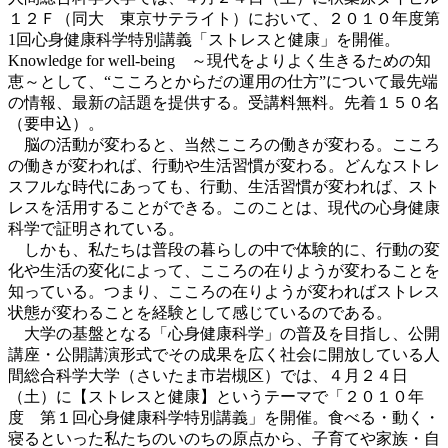
１２Ｆ（同大 東京サテライト）において、２０１０年度第
1回心身健康科学特別講義「ストレスと健康」を開催。
Knowledge for well-being ～現代をよりよく生きるための知
恵～として、“こころとからだの運用の仕方”について最先端
の情報、最新の話題を提供する。受講料無料。先着１５０名
（要申込）。
脳の活動が変わると、当然こころの働きが変わる。こころ
の働きが変われば、行動や生活習慣が変わる。どんなストレ
スフルな時代にあっても、行動、生活習慣が変われば、スト
レスを活用することができる。このことは、現代の心身健康
科学で証明されている。
しかも、私たちは普段の暮らしの中で体験的に、行動の変
化や生活の変化によって、こころの在りようが変わることを
知っている。つまり、こころの在りようが変わればストレス
状態が変わることを経験として感じているのである。
大学の基盤となる「心身健康科学」の普及を目指し、公開
講座・公開講演形式でその成果を広く社会に開放している人
間総合科学大学（さいたま市岩槻区）では、４月２４日
（土）に【ストレスと健康】というテーマで「２０１０年
度 第１回心身健康科学特別講義」を開催。食べる・動く・
寝るといった私たちのいのちの原点から、子育てや家族・自