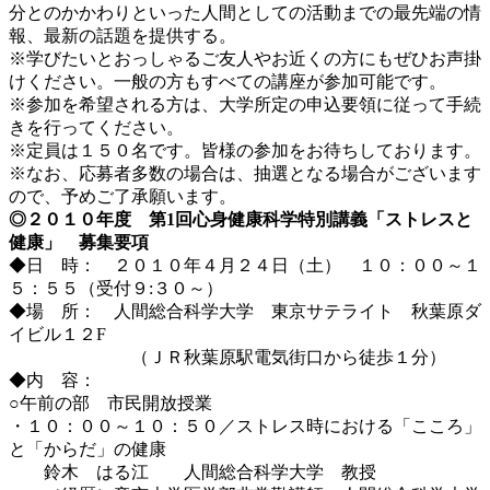
分とのかかわりといった人間としての活動までの最先端の情
報、最新の話題を提供する。
※学びたいとおっしゃるご友人やお近くの方にもぜひお声掛
けください。一般の方もすべての講座が参加可能です。
※参加を希望される方は、大学所定の申込要領に従って手続
きを行ってください。
※定員は１５０名です。皆様の参加をお待ちしております。
※なお、応募者多数の場合は、抽選となる場合がございます
ので、予めご了承願います。
◎２０１０年度 第1回心身健康科学特別講義「ストレスと
健康」 募集要項
◆日 時： ２０１０年４月２４日（土） １０：００～１
５：５５（受付９:３０～）
◆場 所： 人間総合科学大学 東京サテライト 秋葉原ダ
イビル１２F
（ＪＲ秋葉原駅電気街口から徒歩１分）
◆内 容：
○午前の部 市民開放授業
・１０：００～１０：５０／ストレス時における「こころ」
と「からだ」の健康
鈴木 はる江 人間総合科学大学 教授