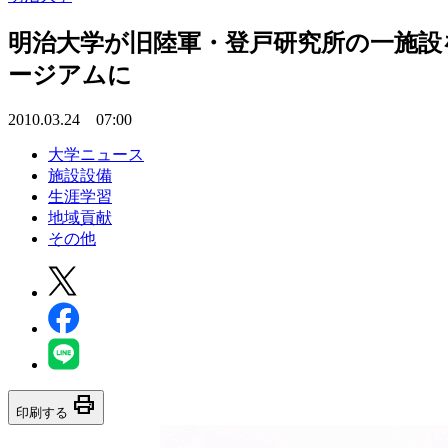
明治大学が旧陸軍・登戸研究所の一施設
ージアムに
2010.03.24 07:00
大学ニュース
施設設備
生涯学習
地域貢献
その他
print
印刷する