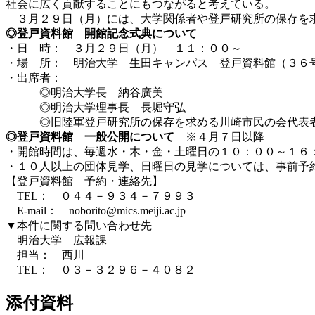
社会に広く貢献することにもつながると考えている。
３月２９日（月）には、大学関係者や登戸研究所の保存を求
◎登戸資料館 開館記念式典について
・日 時： ３月２９日（月） １１：００～
・場 所： 明治大学 生田キャンパス 登戸資料館（３６
・出席者：
◎明治大学長 納谷廣美
◎明治大学理事長 長堀守弘
◎旧陸軍登戸研究所の保存を求める川崎市民の会代表
◎登戸資料館 一般公開について
※４月７日以降
・開館時間は、毎週水・木・金・土曜日の１０：００～１６
・１０人以上の団体見学、日曜日の見学については、事前予
【登戸資料館 予約・連絡先】
TEL： ０４４－９３４－７９９３
E-mail： noborito@mics.meiji.ac.jp
▼本件に関する問い合わせ先
明治大学 広報課
担当： 西川
TEL： ０３－３２９６－４０８２
添付資料