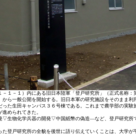
１－１－１）内にある旧日本陸軍「登戸研究所」（正式名称：
）から一般公開を開始する。旧日本軍の研究施設をそのまま利
った生田キャンパス３６号棟である。これまで農学部の実験
が進められてきた。
▽生物化学兵器の開発▽中国紙幣の偽造―など、登戸研究所
た登戸研究所の全貌を後世に語り伝えていくことは、大学が