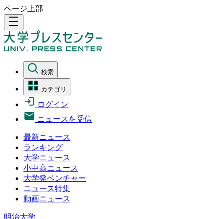
ページ上部
density_medium
検索
カテゴリ
ログイン
ニュースを受信
最新ニュース
ランキング
大学ニュース
小中高ニュース
大学発ベンチャー
ニュース特集
動画ニュース
明治大学