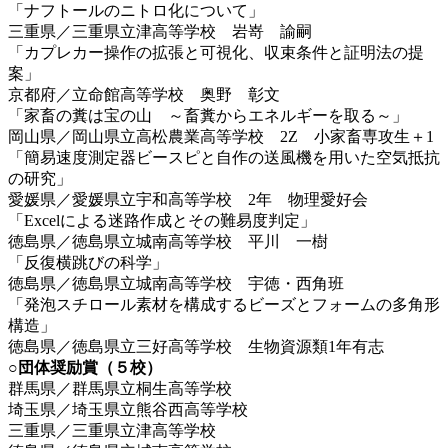
「ナフトールのニトロ化について」
三重県／三重県立津高等学校 岩嵜 諭嗣
「カプレカー操作の拡張と可視化、収束条件と証明法の提
案」
京都府／立命館高等学校 奥野 彰文
「家畜の糞は宝の山 ～畜糞からエネルギーを取る～」
岡山県／岡山県立高松農業高等学校 2Z 小家畜専攻生＋1
「簡易速度測定器ビースピと自作の送風機を用いた空気抵抗
の研究」
愛媛県／愛媛県立宇和高等学校 2年 物理愛好会
「Excelによる迷路作成とその難易度判定」
徳島県／徳島県立城南高等学校 平川 一樹
「反復横跳びの科学」
徳島県／徳島県立城南高等学校 宇徳・西角班
「発泡スチロール素材を構成するビーズとフォームの多角形
構造」
徳島県／徳島県立三好高等学校 生物資源類1年有志
○団体奨励賞（５校）
群馬県／群馬県立桐生高等学校
埼玉県／埼玉県立熊谷西高等学校
三重県／三重県立津高等学校