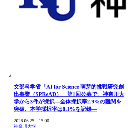
文部科学省「AI for Science 萌芽的挑戦研究創
出事業（SPReAD）」第1回公募で、神奈川大
学から3件が採択―全体採択率2.9%の難関を
突破、本学採択率は8.1%を記録―
2026.06.25 15:00
神奈川大学