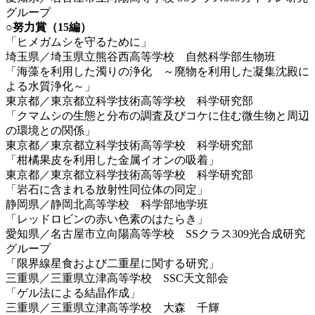
グループ
○努力賞（15編）
「ヒメガムシを守るために」
埼玉県／埼玉県立熊谷西高等学校 自然科学部生物班
「海藻を利用した濁りの浄化 ～廃物を利用した凝集沈殿に
よる水質浄化～」
東京都／東京都立科学技術高等学校 科学研究部
「クマムシの生態と分布の調査及びコケに住む微生物と周辺
の環境との関係」
東京都／東京都立科学技術高等学校 科学研究部
「柑橘果皮を利用した金属イオンの吸着」
東京都／東京都立科学技術高等学校 科学研究部
「岩石に含まれる放射性同位体の同定」
静岡県／静岡北高等学校 科学部地学班
「レッドロビンの赤い色素のはたらき」
愛知県／名古屋市立向陽高等学校 SSクラス309光合成研究
グループ
「限界線星食および二重星に関する研究」
三重県／三重県立津高等学校 SSC天文部会
「ゲル法による結晶作成」
三重県／三重県立津高等学校 大森 千輝