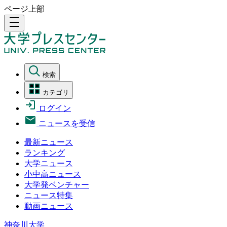
ページ上部
density_medium
検索
カテゴリ
ログイン
ニュースを受信
最新ニュース
ランキング
大学ニュース
小中高ニュース
大学発ベンチャー
ニュース特集
動画ニュース
神奈川大学