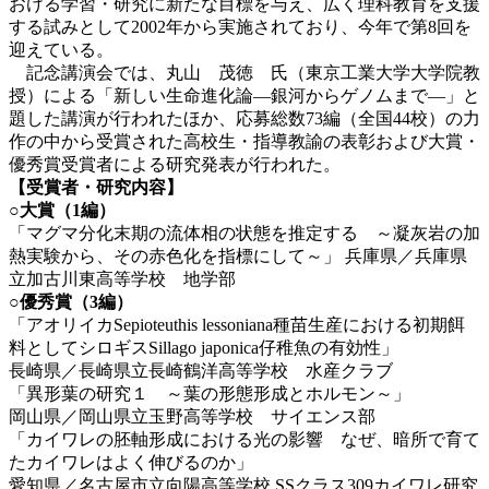
おける学習・研究に新たな目標を与え、広く理科教育を支援
する試みとして2002年から実施されており、今年で第8回を
迎えている。
記念講演会では、丸山 茂徳 氏（東京工業大学大学院教
授）による「新しい生命進化論―銀河からゲノムまで―」と
題した講演が行われたほか、応募総数73編（全国44校）の力
作の中から受賞された高校生・指導教諭の表彰および大賞・
優秀賞受賞者による研究発表が行われた。
【受賞者・研究内容】
○大賞（1編）
「マグマ分化末期の流体相の状態を推定する ～凝灰岩の加
熱実験から、その赤色化を指標にして～」 兵庫県／兵庫県
立加古川東高等学校 地学部
○優秀賞（3編）
「アオリイカSepioteuthis lessoniana種苗生産における初期餌
料としてシロギスSillago japonica仔稚魚の有効性」
長崎県／長崎県立長崎鶴洋高等学校 水産クラブ
「異形葉の研究１ ～葉の形態形成とホルモン～」
岡山県／岡山県立玉野高等学校 サイエンス部
「カイワレの胚軸形成における光の影響 なぜ、暗所で育て
たカイワレはよく伸びるのか」
愛知県／名古屋市立向陽高等学校 SSクラス309カイワレ研究