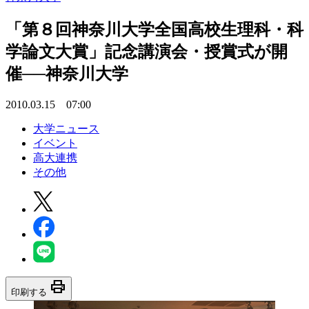
「第８回神奈川大学全国高校生理科・科
学論文大賞」記念講演会・授賞式が開
催──神奈川大学
2010.03.15 07:00
大学ニュース
イベント
高大連携
その他
print
印刷する