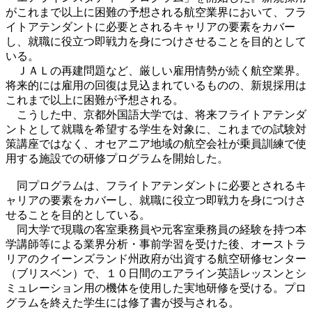
がこれまで以上に困難の予想される航空業界において、フラ
イトアテンダントに必要とされるキャリアの要素をカバー
し、就職に役立つ即戦力を身につけさせることを目的として
いる。
ＪＡＬの再建問題など、厳しい雇用情勢が続く航空業界。
将来的には雇用の回復は見込まれているものの、新規採用は
これまで以上に困難が予想される。
こうした中、京都外国語大学では、将来フライトアテンダ
ントとして就職を希望する学生を対象に、これまでの試験対
策講座ではなく、オセアニア地域の航空会社が乗員訓練で使
用する施設での研修プログラムを開始した。
同プログラムは、フライトアテンダントに必要とされるキ
ャリアの要素をカバーし、就職に役立つ即戦力を身につけさ
せることを目的としている。
同大学で現職の客室乗務員や元客室乗務員の経験を持つ本
学講師等による業界分析・事前学習を受けた後、オーストラ
リアのクイーンズランド州政府が出資する航空研修センター
（ブリスベン）で、１０日間のエアライン英語レッスンとシ
ミュレーション用の機体を使用した実地研修を受ける。プロ
グラムを終えた学生には修了書が授与される。