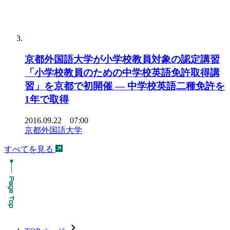
京都外国語大学が小学校教員対象の認定講習
「小学校教員のための中学校英語免許取得講
習」を京都で初開催 — 中学校英語二種免許を
1年で取得
2016.09.22 07:00
京都外国語大学
すべてを見る
chevron_forward