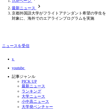
TOPページ
chevron_forward
最新ニュース
京都外国語大学がフライトアテンダント希望の学生を
対象に、海外でのエアラインプログラムを実施
ニュースを受信
x
youtube
記事ジャンル
PICK UP
最新ニュース
ランキング
大学ニュース
小中高ニュース
大学発ベンチャー