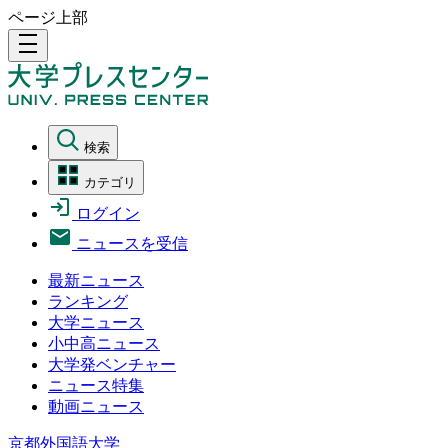
ページ上部
density_medium
検索
カテゴリ
ログイン
ニュースを受信
最新ニュース
ランキング
大学ニュース
小中高ニュース
大学発ベンチャー
ニュース特集
動画ニュース
京都外国語大学