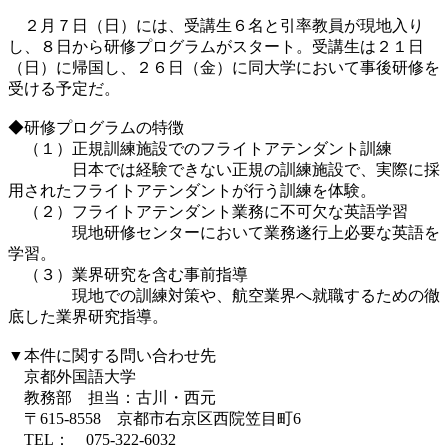
２月７日（日）には、受講生６名と引率教員が現地入り
し、８日から研修プログラムがスタート。受講生は２１日
（日）に帰国し、２６日（金）に同大学において事後研修を
受ける予定だ。
◆研修プログラムの特徴
（１）正規訓練施設でのフライトアテンダント訓練
日本では経験できない正規の訓練施設で、実際に採
用されたフライトアテンダントが行う訓練を体験。
（２）フライトアテンダント業務に不可欠な英語学習
現地研修センターにおいて業務遂行上必要な英語を
学習。
（３）業界研究を含む事前指導
現地での訓練対策や、航空業界へ就職するための徹
底した業界研究指導。
▼本件に関する問い合わせ先
京都外国語大学
教務部 担当：古川・西元
〒615-8558 京都市右京区西院笠目町6
TEL： 075-322-6032