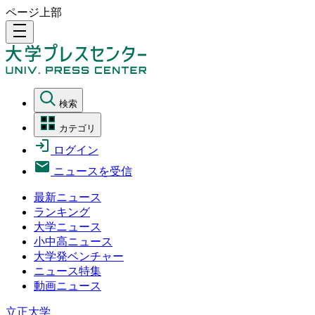
ページ上部
density_medium
検索
カテゴリ
ログイン
ニュースを受信
最新ニュース
ランキング
大学ニュース
小中高ニュース
大学発ベンチャー
ニュース特集
動画ニュース
立正大学