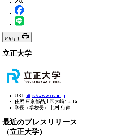
print
印刷する
立正大学
URL
https://www.ris.ac.jp
住所
東京都品川区大崎4-2-16
学長（学校長）
北村 行伸
最近のプレスリリース
（立正大学）