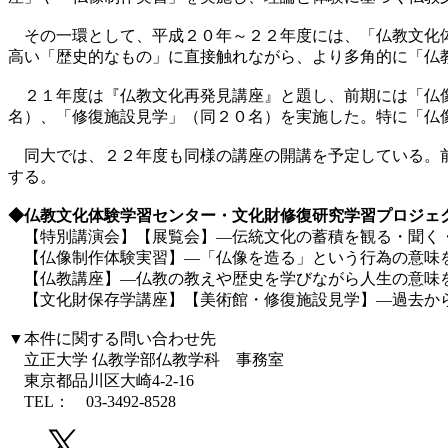
その一環として、平成２０年～２２年度には、「仏教文化体
高い「歴史的なもの」に直接触れながら、より多角的に「仏
２１年度は『仏教文化再発見講座』と題し、前期には「仏像
名）、「修復施設見学」（同２０名）を実施した。特に「仏
同大では、２２年度も同様の講座の開講を予定している。前
する。
◆仏教文化体験学習センター・文化財修復研究学習プロジェ
【特別講演会】【展覧会】―伝統文化の蓄積を観る・聞く
【仏像制作体験実習】―「仏像を造る」という行為の意味
【仏教講座】―仏教の教えや歴史を学びながら人生の意味
【文化財保存学講座】【美術館・修復施設見学】―過去か
▼本件に関する問い合わせ先
立正大学 仏教学部仏教学科 事務室
東京都品川区大崎4-2-16
TEL： 03-3492-8528