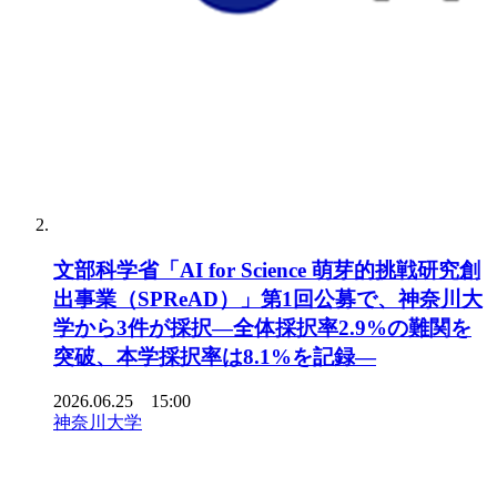
文部科学省「AI for Science 萌芽的挑戦研究創
出事業（SPReAD）」第1回公募で、神奈川大
学から3件が採択―全体採択率2.9%の難関を
突破、本学採択率は8.1%を記録―
2026.06.25 15:00
神奈川大学