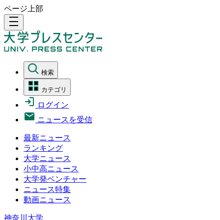
ページ上部
density_medium
検索
カテゴリ
ログイン
ニュースを受信
最新ニュース
ランキング
大学ニュース
小中高ニュース
大学発ベンチャー
ニュース特集
動画ニュース
神奈川大学