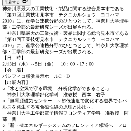
印刷する
神奈川県最大の工業技術・製品に関する総合見本市である
「第31回工業技術見本市 テクニカルショウ ヨコハマ
2010」に、産学公連携分野のひとつとして、神奈川大学理学
部・工学部の最新研究シーズが出展される。
神奈川県最大の工業技術・製品に関する総合見本市である
「第31回工業技術見本市 テクニカルショウ ヨコハマ
2010」に、産学公連携分野のひとつとして、神奈川大学理学
部・工学部の最新研究シーズが出展される。
【日 時】
2月3日（水）～5日（金） 10：00～17：00
【会 場】
パシフィコ横浜展示ホールC・D
【出展内容】
○「水と空気で守る環境 -分析化学ができること-」
神奈川大学理学部化学科 准教授 西本 右子
○「無電源磁気センサー ～超低速度で変化する磁界でもパ
ルスを発生する複合磁性線の原理と応用～」
神奈川大学工学部電子情報フロンティア学科 准教授 阿
部 晋
○「新・省エネルギーシステムのフロンティア領域へ フロ