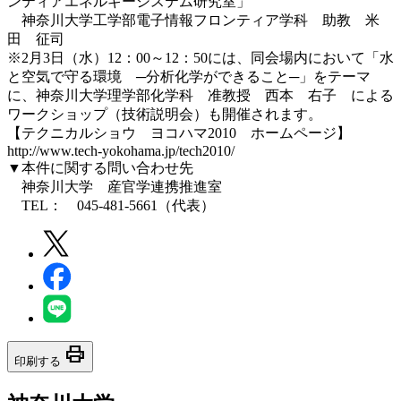
ンティアエネルギーシステム研究室」
神奈川大学工学部電子情報フロンティア学科 助教 米
田 征司
※2月3日（水）12：00～12：50には、同会場内において「水
と空気で守る環境 ─分析化学ができること─」をテーマ
に、神奈川大学理学部化学科 准教授 西本 右子 による
ワークショップ（技術説明会）も開催されます。
【テクニカルショウ ヨコハマ2010 ホームページ】
http://www.tech-yokohama.jp/tech2010/
▼本件に関する問い合わせ先
神奈川大学 産官学連携推進室
TEL： 045-481-5661（代表）
print
印刷する