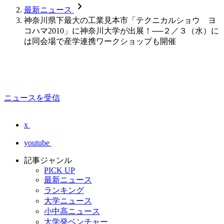
chevron_forward
最新ニュース
神奈川県下最大の工業見本市「テクニカルショウ ヨ
コハマ2010」に神奈川大学が出展！──２／３（水）に
は同会場で産学連携ワークショップも開催
ニュースを受信
x
youtube
記事ジャンル
PICK UP
最新ニュース
ランキング
大学ニュース
小中高ニュース
大学発ベンチャー